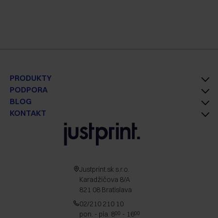
PRODUKTY
PODPORA
BLOG
KONTAKT
Justprint.sk s.r.o.
Karadžičova 8/A
821 08 Bratislava
02/210 210 10
pon. - pia. 8
- 16
00
00