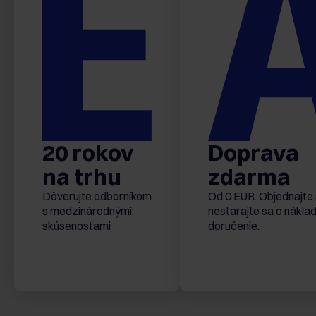
20 rokov
Doprava
na trhu
zdarma
Dôverujte odborníkom
Od 0 EUR. Objednajte 
s medzinárodnými
nestarajte sa o nákla
skúsenosťami
doručenie.