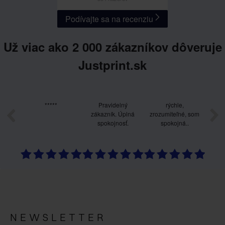
Podívajte sa na recenziu
Už viac ako 2 000 zákazníkov dôveruje
Justprint.sk
 v
*****
Pravidelný
rýchle,
So
u
zákazník. Úplná
zrozumiteľné, som
spokojnosť.
spokojná..
NEWSLETTER