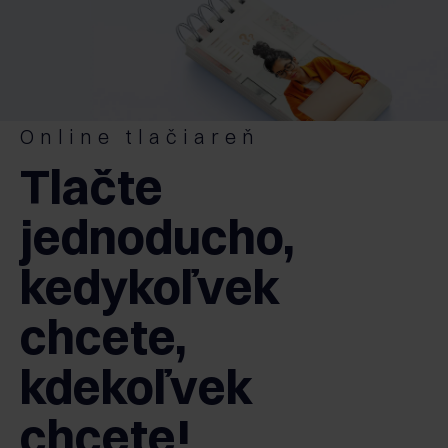
Online tlačiareň
Tlačte
jednoducho,
kedykoľvek
chcete,
kdekoľvek
chcete!