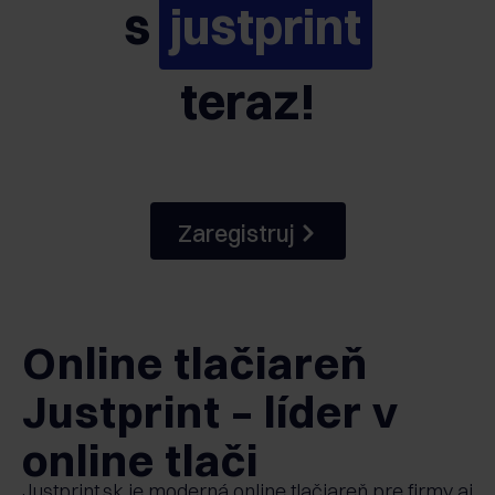
s
justprint
teraz!
Zaregistruj
Online tlačiareň
Justprint – líder v
online tlači
Justprint.sk je moderná online tlačiareň pre firmy aj