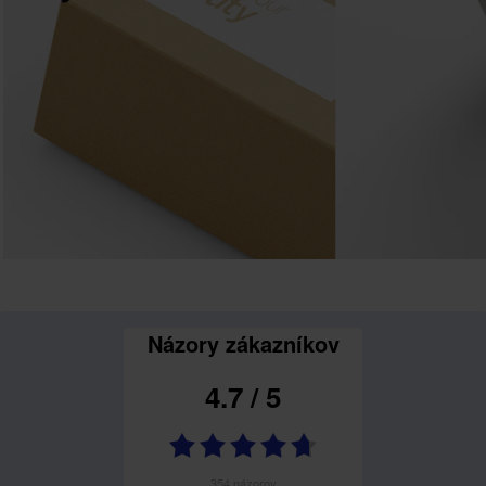
Názory zákazníkov
4.7
/
5
354
názorov