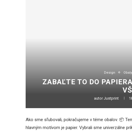
Design
Obaly
ZABAĽTE TO DO PAPIERA
VŠ
autor
Justprint
1
Ako sme sľubovali, pokračujeme v téme obalov. 📦 Tent
hlavným motívom je papier. Vybrali sme univerzálne prí