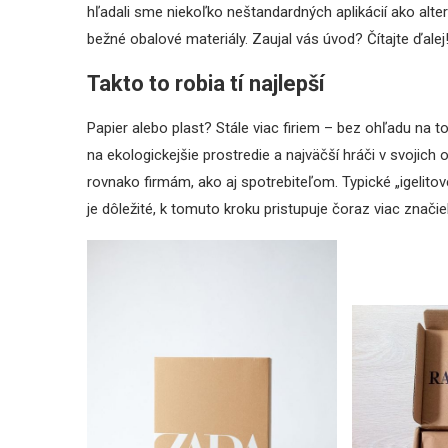
hľadali sme niekoľko neštandardných aplikácií ako alte
bežné obalové materiály. Zaujal vás úvod? Čítajte ďalej
Takto to robia tí najlepší
Papier alebo plast? Stále viac firiem – bez ohľadu na t
na ekologickejšie prostredie a najväčší hráči v svojich
rovnako firmám, ako aj spotrebiteľom. Typické „igelito
je dôležité, k ​​tomuto kroku pristupuje čoraz viac značie