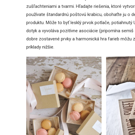
zušľachteniami a tvarmi. Hľadajte riešenia, ktoré vytvo
používate štandardnú poštovú krabicu, obohaťte ju o de
produktu. Môže to byť lesklý prvok potlače, potiahnutý 
dotyk a vyvoláva pozitívne asociácie (pripomína semiš
dobre zostavené prvky a harmonická hra farieb môžu z
príklady nižšie.