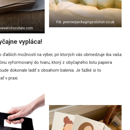
Fot. premierpackagingsolution.co.uk
esweetchocolate.com
yčajne vypláca!
 ďalších možností na výber, pri ktorých vás obmedzuje iba vaša
ónu vyformovaný do tvaru, ktorý z obyčajného listu papiera
á bude dokonale ladiť s obsahom balenia. Je ťažké si to
ť v praxi.