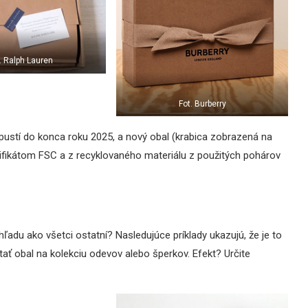
. Ralph Lauren
Fot. Burberry
upustí do konca roku 2025, a nový obal (krabica zobrazená na
ertifikátom FSC a z recyklovaného materiálu z použitých pohárov
hľadu ako všetci ostatní? Nasledujúce príklady ukazujú, že je to
ať obal na kolekciu odevov alebo šperkov. Efekt? Určite