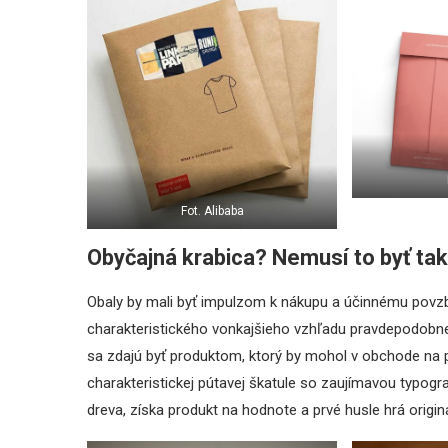
Fot. Alibaba
Obyčajná krabica? Nemusí to byť tak
Obaly by mali byť impulzom k nákupu a účinnému povzb
charakteristického vonkajšieho vzhľadu pravdepodobne n
sa zdajú byť produktom, ktorý by mohol v obchode na p
charakteristickej pútavej škatule so zaujímavou typogr
dreva, získa produkt na hodnote a prvé husle hrá originál