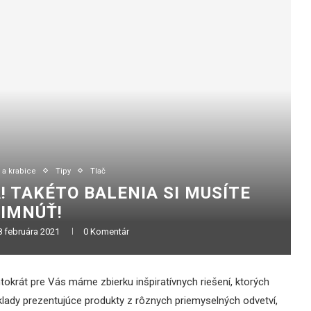
 a krabice
Tipy
Tlač
! TAKÉTO BALENIA SI MUSÍTE
IMNÚŤ!
8 februára 2021
0 Komentár
okrát pre Vás máme zbierku inšpiratívnych riešení, ktorých
klady prezentujúce produkty z rôznych priemyselných odvetví,