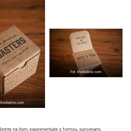
Fot. thedieline.com
 thedieline.com
etrite na ňom, experimentujte s formou, surovinami,