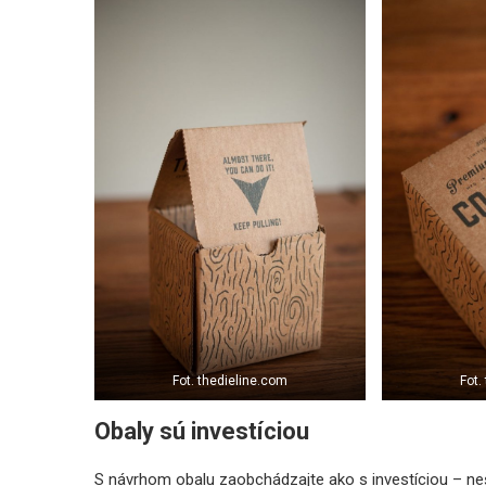
Fot. thedieline.com
Fot.
Obaly sú investíciou
S návrhom obalu zaobchádzajte ako s investíciou – neš