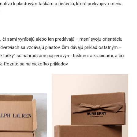
rnatívu k plastovým taškám a riešenia, ktoré prekvapivo menia
!
o, či sami vyrábajú alebo len predávajú – mení svoju orientáciu
 odvetviach sa vzdávajú plastov, čím dávajú príklad ostatným –
vé tašky” sú nahrádzané papierovými taškami a krabicami, a čo
k. Pozrite sa na niekoľko príkladov.