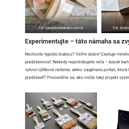
Fot. casareumbarato.com.br
Fot. dud
Experimentujte – táto námaha sa zv
Nechcete typickú krabicu? Veľmi dobre! Existuje mnoho
predstavivosť. Niekedy nepotrebujete veľa – kúsok kart
vytvorí úžitkové riešenie, alebo zaujímavú potlač, ktor
predstaviť? Presvedčte sa, ako môže taký projekt vyzera