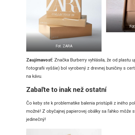
Fot
Fot. ZARA
Zaujímavosť:
Značka Burberry vyhlásila, že od plastu 
fotografii vyššie) bol vyrobený z drevnej buničiny s c
na kávu.
Zabaľte to inak než ostatní
Čo keby ste k problematike balenia pristúpili z iného po
možné! Z obyčajnej papierovej obálky sa ľahko môže st
jedinečný!