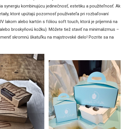
ria synergiu kombinujúcu jedinečnosť, estetiku a použiteľnosť. Ak
taily, ktoré upútajú pozornosť používateľa pri rozbaľovaní
UV lakom alebo kartón s fóliou soft touch, ktorá je príjemná na
 alebo broskyňovú kožku). Môžete tiež staviť na minimalizmus –
meniť skromnú škatuľku na majstrovské dielo! Pozrite sa na