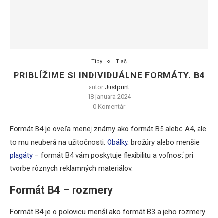
Tipy
Tlač
PRIBLÍŽIME SI INDIVIDUÁLNE FORMÁTY. B4
autor
Justprint
18 januára 2024
0 Komentár
Formát B4 je oveľa menej známy ako formát B5 alebo A4, ale
to mu neuberá na užitočnosti.
Obálky
, brožúry alebo menšie
plagáty
– formát B4 vám poskytuje flexibilitu a voľnosť pri
tvorbe rôznych reklamných materiálov.
Formát B4 – rozmery
Formát B4 je o polovicu menší ako formát B3 a jeho rozmery