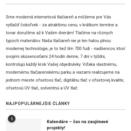
Sme moderná internetová tlačiareň a môžeme pre Vás
vytlačiť čokoľvek - za atraktívnu cenu, v krátkom termíne a
tovar doručíme až k Vašim dverám! Tlačíme na rôznych
typoch materiálov. Naša tlačiareň nie je len halou plnou
modernej technológie, je to tiež tím 700 ľudí - nadšencov, ktorí
svojimi skúsenosťami 24 hodín denne, 7 dní v týždni,
kontrolujú každý krok Vašej objednávky. Vďaka vlastnému,
modernému tlačiarenskému parku a viazarni realizujeme na
jednom mieste ofsetovú tlač, digitálnu tlač v ofsetovej kvalite,
ofsetovú UV tlač, solventnú a UV tlač.
NAJPOPULÁRNEJŠIE ČLÁNKY
1
Kalendáre – čas na zaujímavé
projekty!