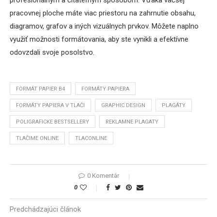
profesionálnym a čitateľným spôsobom. Vďaka väčšej
pracovnej ploche máte viac priestoru na zahrnutie obsahu,
diagramov, grafov a iných vizuálnych prvkov. Môžete naplno
využiť možnosti formátovania, aby ste vynikli a efektívne
odovzdali svoje posolstvo.
FORMÁT PAPIER B4
FORMÁTY PAPIERA
FORMÁTY PAPIERA V TLAČI
GRAPHIC DESIGN
PLAGÁTY
POLIGRAFICKE BESTSELLERY
REKLAMNE PLAGATY
TLAČIME ONLINE
TLACONLINE
0 Komentár
0
Predchádzajúci článok