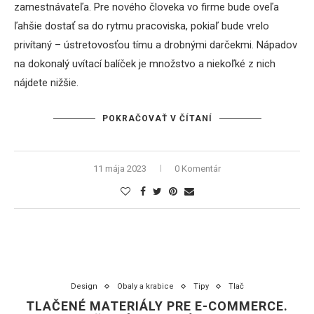
zamestnávateľa. Pre nového človeka vo firme bude oveľa
ľahšie dostať sa do rytmu pracoviska, pokiaľ bude vrelo
privítaný – ústretovosťou tímu a drobnými darčekmi. Nápadov
na dokonalý uvítací balíček je množstvo a niekoľké z nich
nájdete nižšie.
POKRAČOVAŤ V ČÍTANÍ
11 mája 2023
0 Komentár
Design
Obaly a krabice
Tipy
Tlač
TLAČENÉ MATERIÁLY PRE E-COMMERCE.