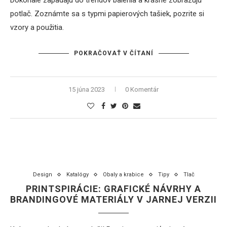
Dokonale zapadajú do trendov balenia a krásne zobrazujú
potlač. Zoznámte sa s typmi papierových tašiek, pozrite si
vzory a použitia.
POKRAČOVAŤ V ČÍTANÍ
15 júna 2023
0 Komentár
Design
Katalógy
Obaly a krabice
Tipy
Tlač
PRINTSPIRÁCIE: GRAFICKÉ NÁVRHY A
BRANDINGOVÉ MATERIÁLY V JARNEJ VERZII