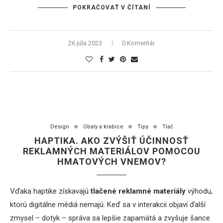
POKRAČOVAŤ V ČÍTANÍ
26 júla 2023
0 Komentár
Design
Obaly a krabice
Tipy
Tlač
HAPTIKA. AKO ZVÝŠIŤ ÚČINNOSŤ
REKLAMNÝCH MATERIÁLOV POMOCOU
HMATOVÝCH VNEMOV?
Vďaka haptike získavajú
tlačené reklamné materiály
výhodu,
ktorú digitálne médiá nemajú. Keď sa v interakcii objaví ďalší
zmysel – dotyk – správa sa lepšie zapamätá a zvyšuje šance