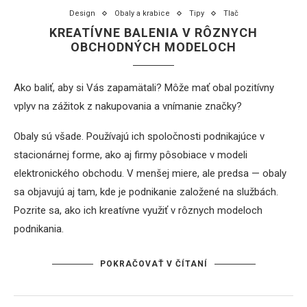
Design
Obaly a krabice
Tipy
Tlač
KREATÍVNE BALENIA V RÔZNYCH
OBCHODNÝCH MODELOCH
Ako baliť, aby si Vás zapamätali? Môže mať obal pozitívny
vplyv na zážitok z nakupovania a vnímanie značky?
Obaly sú všade. Používajú ich spoločnosti podnikajúce v
stacionárnej forme, ako aj firmy pôsobiace v modeli
elektronického obchodu. V menšej miere, ale predsa — obaly
sa objavujú aj tam, kde je podnikanie založené na službách.
Pozrite sa, ako ich kreatívne využiť v rôznych modeloch
podnikania.
POKRAČOVAŤ V ČÍTANÍ