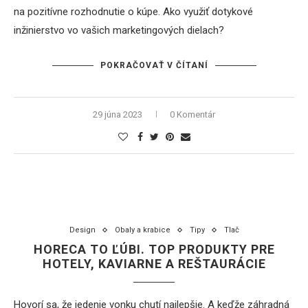
na pozitívne rozhodnutie o kúpe. Ako využiť dotykové
inžinierstvo vo vašich marketingových dielach?
POKRAČOVAŤ V ČÍTANÍ
29 júna 2023
0 Komentár
Design
Obaly a krabice
Tipy
Tlač
HORECA TO ĽÚBI. TOP PRODUKTY PRE
HOTELY, KAVIARNE A REŠTAURÁCIE
Hovorí sa, že jedenie vonku chutí najlepšie. A keďže záhradná