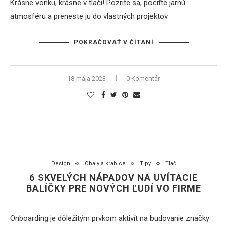
Krásne vonku, krásne v tlači! Pozrite sa, pociťte jarnú
atmosféru a preneste ju do vlastných projektov.
POKRAČOVAŤ V ČÍTANÍ
18 mája 2023
0 Komentár
Design
Obaly a krabice
Tipy
Tlač
6 SKVELÝCH NÁPADOV NA UVÍTACIE
BALÍČKY PRE NOVÝCH ĽUDÍ VO FIRME
Onboarding je dôležitým prvkom aktivít na budovanie značky