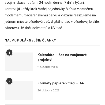
svojimi skúsenosťami 24 hodín denne, 7 dní v týždni,
kontrolujú každý krok Vašej objednávky. Vďaka vlastnému,
modernému tlačiarenskému parku a viazarni realizujeme na
jednom mieste ofsetovú tlač, digitálnu tlač v ofsetovej kvalite,
ofsetovú UV tlač, solventnú a UV tlač.
NAJPOPULÁRNEJŠIE ČLÁNKY
1
Kalendáre – čas na zaujímavé
projekty!
2 októbra 2020
2
Formáty papiera v tlači – A6
26 októbra 2023