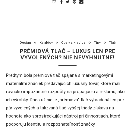
Design
Katalógy
Obaly a krabice
Tipy
Tlač
PRÉMIOVÁ TLAČ – LUXUS LEN PRE
VYVOLENÝCH? NIE NEVYHNUTNE!
Predtým bola prémiová tlač spájaná s marketingovými
materiálmi značiek predávajúcich luxusný tovar, ktoré mali
rovnako impozantné rozpočty na propagáciu a reklamu, ako
ich výrobky. Dnes už nie je „prémiová“ tlač vyhradená len pre
pár vyvolených a takzvaná tlač vyššej triedy získava na
hodnote ako sprostredkujúci nástroj pri činnostiach, ktoré
podporujú identitu a rozpoznateľnosť značky.