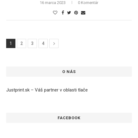
16 marca 2023
0 Komentár
1
2
3
4
O NÁS
Justprint.sk – Váš partner v oblasti tlače
FACEBOOK