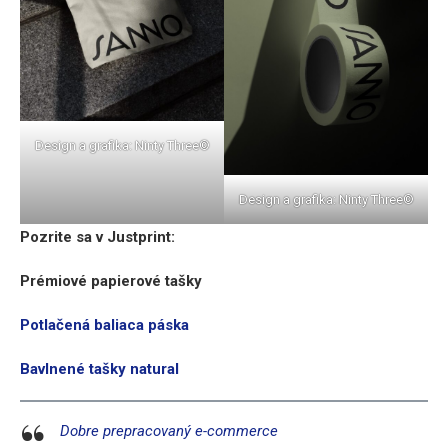
Design a grafika: Ninty Three©
Design a grafika: Ninty Three©
Pozrite sa v Justprint:
Prémiové papierové tašky
Potlačená baliaca páska
Bavlnené tašky natural
Dobre prepracovaný e-commerce