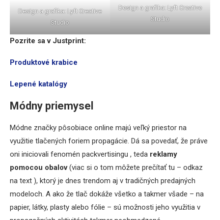
Design a grafika: Lyft Creative
Design a grafika: Lyft Creative
Studio
Studio
Pozrite sa v Justprint:
Produktové krabice
Lepené katalógy
Módny priemysel
Módne značky pôsobiace online majú veľký priestor na
využitie tlačených foriem propagácie. Dá sa povedať, že práve
oni iniciovali fenomén packvertisingu , teda
reklamy
pomocou obalov
(viac si o tom môžete prečítať tu – odkaz
na text ), ktorý je dnes trendom aj v tradičných predajných
modeloch. A ako že tlač dokáže všetko a takmer všade – na
papier, látky, plasty alebo fólie – sú možnosti jeho využitia v