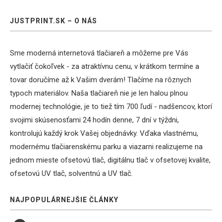
JUSTPRINT.SK – O NÁS
Sme moderná internetová tlačiareň a môžeme pre Vás
vytlačiť čokoľvek - za atraktívnu cenu, v krátkom termíne a
tovar doručíme až k Vašim dverám! Tlačíme na rôznych
typoch materiálov. Naša tlačiareň nie je len halou plnou
modernej technológie, je to tiež tím 700 ľudí - nadšencov, ktorí
svojimi skúsenosťami 24 hodín denne, 7 dní v týždni,
kontrolujú každý krok Vašej objednávky. Vďaka vlastnému,
modernému tlačiarenskému parku a viazarni realizujeme na
jednom mieste ofsetovú tlač, digitálnu tlač v ofsetovej kvalite,
ofsetovú UV tlač, solventnú a UV tlač.
NAJPOPULÁRNEJŠIE ČLÁNKY