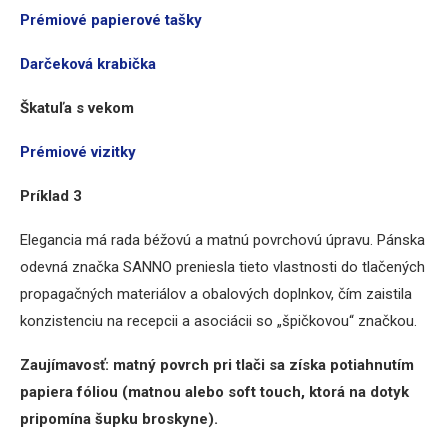
Prémiové papierové tašky
Darčeková krabička
Škatuľa s vekom
Prémiové vizitky
Príklad 3
Elegancia má rada béžovú a matnú povrchovú úpravu. Pánska
odevná značka SANNO preniesla tieto vlastnosti do tlačených
propagačných materiálov a obalových doplnkov, čím zaistila
konzistenciu na recepcii a asociácii so „špičkovou“ značkou.
Zaujímavosť: matný povrch pri tlači sa získa potiahnutím
papiera fóliou (matnou alebo soft touch, ktorá na dotyk
pripomína šupku broskyne).