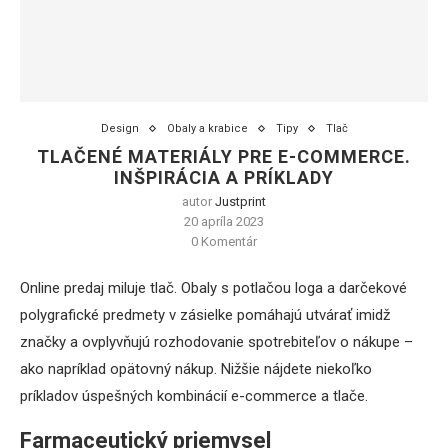
Design
Obaly a krabice
Tipy
Tlač
TLAČENÉ MATERIÁLY PRE E-COMMERCE.
INŠPIRÁCIA A PRÍKLADY
autor
Justprint
20 apríla 2023
0 Komentár
Online predaj miluje tlač. Obaly s potlačou loga a darčekové
polygrafické predmety v zásielke pomáhajú utvárať imidž
značky a ovplyvňujú rozhodovanie spotrebiteľov o nákupe –
ako napríklad opätovný nákup. Nižšie nájdete niekoľko
príkladov úspešných kombinácií e-commerce a tlače.
Farmaceutický priemysel