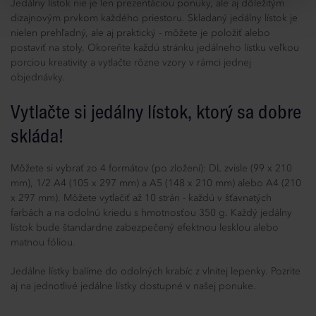
Jedálny lístok nie je len prezentáciou ponuky, ale aj dôležitým
dizajnovým prvkom každého priestoru. Skladaný jedálny lístok je
nielen prehľadný, ale aj praktický - môžete je položiť alebo
postaviť na stoly. Okoreňte každú stránku jedálneho lístku veľkou
porciou kreativity a vytlačte rôzne vzory v rámci jednej
objednávky.
Vytlačte si jedálny lístok, ktorý sa dobre
skláda!
Môžete si vybrať zo 4 formátov (po zložení): DL zvisle (99 x 210
mm), 1/2 A4 (105 x 297 mm) a A5 (148 x 210 mm) alebo A4 (210
x 297 mm). Môžete vytlačiť až 10 strán - každú v šťavnatých
farbách a na odolnú kriedu s hmotnosťou 350 g. Každý jedálny
lístok bude štandardne zabezpečený efektnou lesklou alebo
matnou fóliou.
Jedálne lístky balíme do odolných krabíc z vlnitej lepenky. Pozrite
aj na jednotlivé jedálne lístky dostupné v našej ponuke.