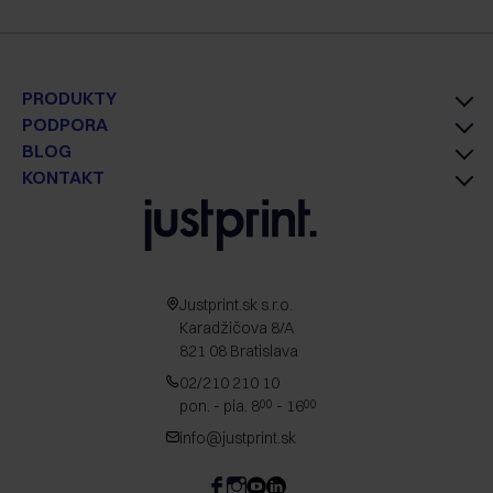
PRODUKTY
PODPORA
BLOG
KONTAKT
Justprint.sk s.r.o.
Karadžičova 8/A
821 08 Bratislava
02/210 210 10
pon. - pia. 8
- 16
00
00
info@justprint.sk