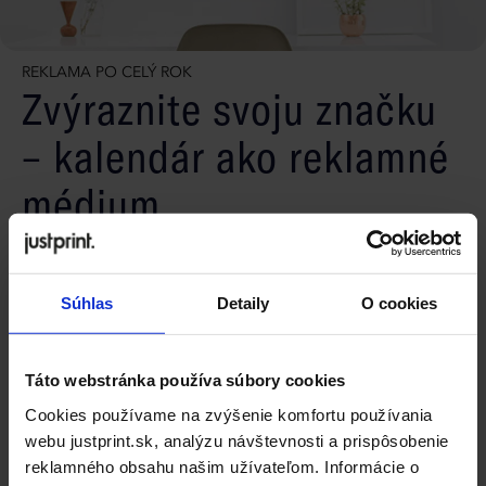
REKLAMA PO CELÝ ROK
Zvýraznite svoju značku
– kalendár ako reklamné
médium
Plagátový kalendár je vynikajúcou formou reklamy.
Veľká plocha pre tlač Vám umožňuje prezentovať Vaše
logo, kontaktné informácie alebo slogany propagujúce
Súhlas
Detaily
O cookies
Vašu firmu. Navyše, vďaka odolnej lište si kalendár
zachová svoj vynikajúci vzhľad po celý rok a efektívne
pritiahne pozornosť. Vďaka personalizácii a estetickým
Táto webstránka používa súbory cookies
detailom sa stáva nielen funkčným nástrojom, ale aj
Cookies používame na zvýšenie komfortu používania
atraktívnym dekoratívnym prvkom v kanceláriách a
webu justprint.sk, analýzu návštevnosti a prispôsobenie
verejných priestoroch.
reklamného obsahu našim užívateľom. Informácie o
Kompletná špecifikácia