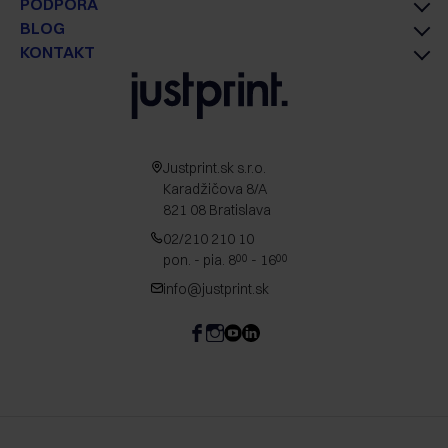
PODPORA
BLOG
KONTAKT
Justprint.sk s.r.o.
Karadžičova 8/A
821 08 Bratislava
02/210 210 10
pon. - pia. 8
- 16
00
00
info@justprint.sk