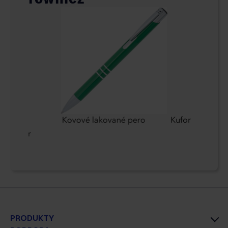
tebook
Kovové lakované pero
Kufor
5 Wenger
PRODUKTY