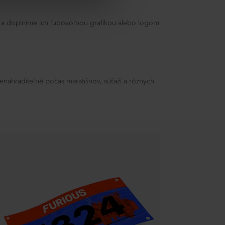
la a doplníme ich ľubovoľnou grafikou alebo logom.
ú nenahraditeľné počas maratónov, súťaží a rôznych