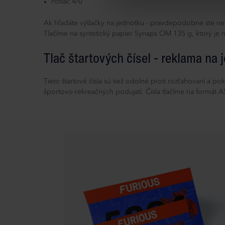
Potlač 4/0
Ak hľadáte výtlačky na jednotku - pravdepodobne ste nemo
Tlačíme na syntetický papier Synaps OM 135 g, ktorý je nie
Tlač štartových čísel - reklama na 
Tieto štartové čísla sú tiež odolné proti rozťahovaní a p
športovo-rekreačných podujatí. Čísla tlačíme na formát 