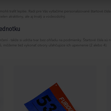
hli trafiť lepšie. Radi pre Vás vytlačíme personalizované štartové čís
len atraktívny, ale aj trvalý a vodeodolný.
jednotku
okrčení - takže si udržia tvar bez ohľadu na podmienky. Štartové čísla s
A5, môžeme tiež vykonať otvory uľahčujúce ich upevnenie (2 alebo 4).