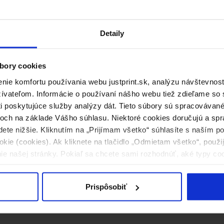
Detaily
bory cookies
ie komfortu používania webu justprint.sk, analýzu návštevnost
vateľom. Informácie o používaní nášho webu tiež zdieľame so s
ti poskytujúce služby analýzy dát. Tieto súbory sú spracováva
och na základe Vášho súhlasu. Niektoré cookies doručujú a spr
dete nižšie. Kliknutím na „Prijímam všetko“ súhlasíte s naším 
kie (cookies). Ak kliknete na tlačidlo „Odmietam všetko“, použ
ie našej stránky. Pokiaľ sa chcete sami rozhodnúť, aké typy co
Prispôsobiť