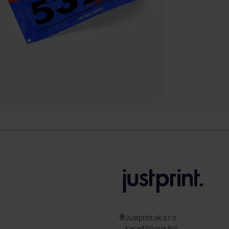
Justprint.sk s.r.o.
Karadžičova 8/A