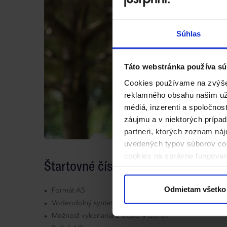
Súhlas
Táto webstránka používa sú
Cookies používame na zvýšen
reklamného obsahu našim uží
médiá, inzerenti a spoločnos
záujmu a v niektorých prípad
partneri, ktorých zoznam náj
uvedených typov súborov coo
cookies na správne fungovan
Štartovné čísla - Už od 50 ks
kliknite na „Prispôsobiť“.
Odmietam všetko
Formát A5
Vodeodolný syntetický materiál Synaps OM 135 g
Možnosť vykonania 2 alebo 4 dierok