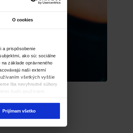
O cookies
i a prispôsobenie
ubjektmi, ako sú: sociálne
né na základe oprávneného
acovávajú naši externí
používaním všetkých vyššie
ijeme iba nevyhnutné súbory
okies budú používané,
Prijímam všetko