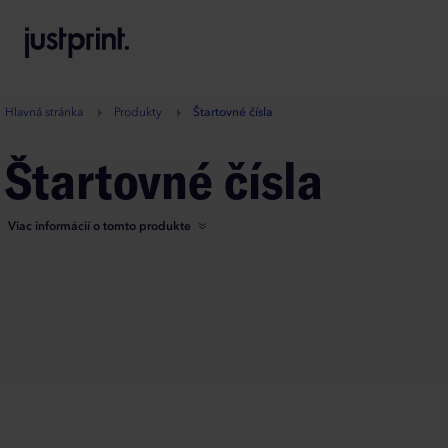
B
A
A
B
Hlavná stránka
Produkty
Štartovné čísla
Štartovné čísla
Viac informácií o tomto produkte