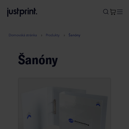
B
A
A
B
Domovská stránka
Produkty
Šanóny
Šanóny