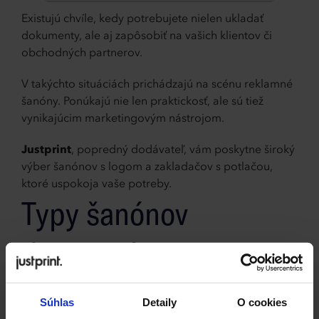
Existujú chvíle, kedy potrebujete nielen ukladať
dokumenty, ale aj zapôsobiť na vašich klientov či
obchodných partnerov.
V takýchto situáciách prichádzajú na scénu reklamné
šanóny. Ponúkajú nie len praktickosť, ale sú tiež
vynikajúcim marketingovým nástrojom.
Justprint
, popredný dodávateľ, vám poskytne široký
výber šanónov s logom a zakladačov s potlačou,
ktoré uspokoja vaše potreby.
Typy šanónov
dostupné u Justprint
Šanóny s 2-krúžkovou mechanikou
Súhlas
Detaily
O cookies
Šanóny s 2-krúžkovou mechanikou
predstavujú