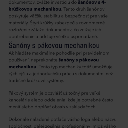
dokumentov, zvážte investíciu do
šanónov s 4-
krúžkovou mechanikou
. Tento druh šanónov
poskytuje väčšiu stabilitu a bezpečnosť pre vaše
materiály. Štyri krúžky zabezpečia rovnomerné
rozloženie záťaže dokumentov, čo znižuje ich
opotrebenie a udržuje všetko usporiadané.
Šanóny s pákovou mechanikou
Ak hľadáte maximálne pohodlie pri pravidelnom
používaní, neprekonáte
šanóny s pákovou
mechanikou
. Tento typ mechaniky totiž umožňuje
rýchlejšiu a jednoduchšiu prácu s dokumentmi než
tradičné krúžkové systémy.
Pákový systém je obzvlášť užitočný pre veľké
kancelárie alebo oddelenia, kde je potrebné často
meniť alebo dopĺňať obsah v zakladačoch.
Dokonale naladené potlače vášho loga alebo názvu
spoločnosti ďalej zosilnia profesionálny imidž vášho