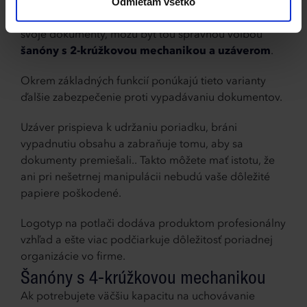
Odmietam všetko
Pre tých, ktorí hľadajú trochu väčšiu ochranu pre
svoje dokumenty, môžu byť tou správnou voľbou
šanóny s 2-krúžkovou mechanikou a uzáverom
.
Okrem základných funkcií ponúkajú tieto varianty
ďalšie zabezpečenie proti vypadávaniu dokumentov.
Uzáver prispieva k udržaniu poriadku, bráni
vypadnutiu obsahu a zabraňuje tomu, aby sa
dokumenty premiešali.. Takto môžete mať istotu, že
ani pri nešetrnej manipulácii nebudú vaše dôležité
papiere poškodené.
Logotyp na potlači dodáva produktom profesionálny
vzhľad a ešte viac podčiarkuje dôležitosť poriadnej
organizácie vo firme.
Šanóny s 4-krúžkovou mechanikou
Ak potrebujete väčšiu kapacitu na uchovávanie