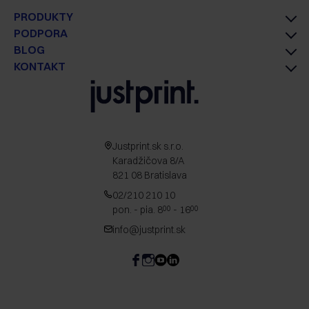
PRODUKTY
PODPORA
BLOG
KONTAKT
Justprint.sk s.r.o.
Karadžičova 8/A
821 08 Bratislava
02/210 210 10
pon. - pia. 8
- 16
00
00
info@justprint.sk