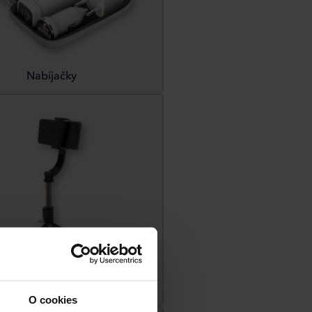
Nabíjačky
enstvo k mobilným telefónom
O cookies