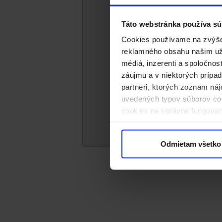
Táto webstránka používa sú
Cookies používame na zvýšen
reklamného obsahu našim uží
médiá, inzerenti a spoločnos
záujmu a v niektorých prípad
partneri, ktorých zoznam náj
uvedených typov súborov coo
cookies na správne fungovan
kliknite na „Prispôsobiť“.
Reproduktory
Odmietam všetko