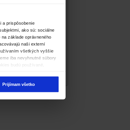
i a prispôsobenie
ubjektmi, ako sú: sociálne
né na základe oprávneného
acovávajú naši externí
používaním všetkých vyššie
ijeme iba nevyhnutné súbory
okies budú používané,
Disky
Prijímam všetko