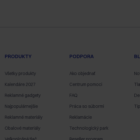
PRODUKTY
PODPORA
B
Všetky produkty
Ako objednať
No
Kalendáre 2027
Centrum pomoci
Tl
Reklamné gadgety
FAQ
De
Najpopulárnejšie
Práca so súbormi
Ti
Reklamné materiály
Reklamácie
Obalové materiály
Technologický park
Veľkoplošná tlač
Reseller program