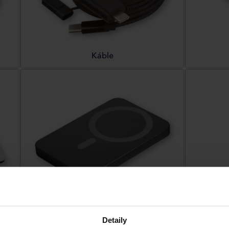
Káble
Powerbanky
Prísluš
Detaily