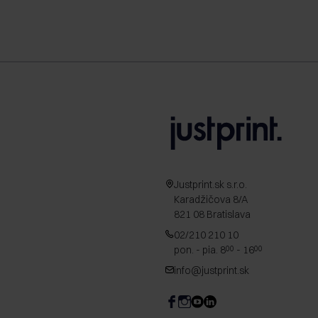
Justprint.sk s.r.o.
Karadžičova 8/A
821 08 Bratislava
02/210 210 10
pon. - pia. 8
- 16
00
00
info@justprint.sk