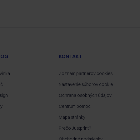
LOG
KONTAKT
vinka
Zoznam partnerov cookies
ač
Nastavenie súborov cookie
sign
Ochrana osobných údajov
py
Centrum pomoci
Mapa stránky
Prečo Justprint?
Obchodné podmienky