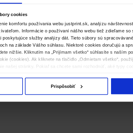
bory cookies
ie komfortu používania webu justprint.sk, analýzu návštevnost
vateľom. Informácie o používaní nášho webu tiež zdieľame so s
ti poskytujúce služby analýzy dát. Tieto súbory sú spracováva
och na základe Vášho súhlasu. Niektoré cookies doručujú a spr
dete nižšie. Kliknutím na „Prijímam všetko“ súhlasíte s naším 
kie (cookies). Ak kliknete na tlačidlo „Odmietam všetko“, použ
ie našej stránky. Pokiaľ sa chcete sami rozhodnúť, aké typy co
Slúchadlá
Prispôsobiť