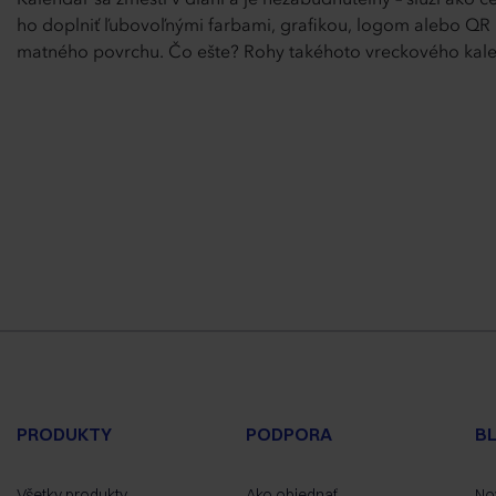
Kalendár sa zmestí v dlani a je nezabudnuteľný – slúži ako 
ho doplniť ľubovoľnými farbami, grafikou, logom alebo QR 
matného povrchu. Čo ešte? Rohy takéhoto vreckového kale
PRODUKTY
PODPORA
B
Všetky produkty
Ako objednať
No