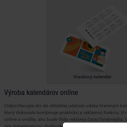
Vreckový kalendár
Výroba kalendárov online
Odpočítavajte dni do dôležitej udalosti vďaka firemným kal
ktorý dokonale kombinuje praktickú a reklamnú funkciu. U n
online a uvidíte, ako bude Vaša reklama čoraz farebnejšia.
pre zamestnancov, dodávateľov alebo budúcich obchodných pa