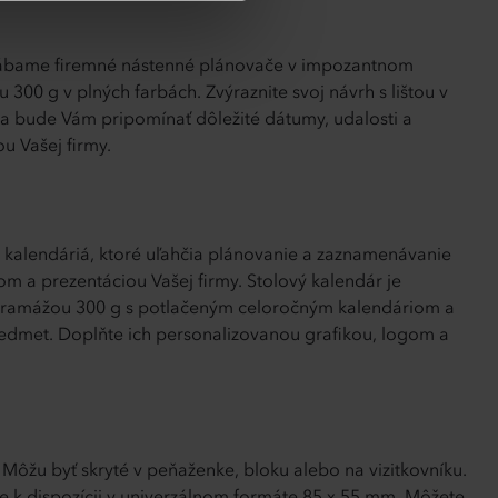
Vyrábame firemné nástenné plánovače v impozantnom
300 g v plných farbách. Zvýraznite svoj návrh s lištou v
 bude Vám pripomínať dôležité dátumy, udalosti a
u Vašej firmy.
né kalendáriá, ktoré uľahčia plánovanie a zaznamenávanie
m a prezentáciou Vašej firmy. Stolový kalendár je
s gramážou 300 g s potlačeným celoročným kalendáriom a
edmet. Doplňte ich personalizovanou grafikou, logom a
. Môžu byť skryté v peňaženke, bloku alebo na vizitkovníku.