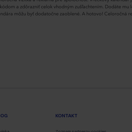
celoročná vizitka a reklama pre spoločnosť. Vreckový kalendár
kódom a zdôrazniť celok vhodným zušľachtením. Dodáte mu lesk
ndára môžu byť dodatočne zaoblené. A hotovo! Celoročná re
LOG
KONTAKT
vinka
Zoznam partnerov cookies