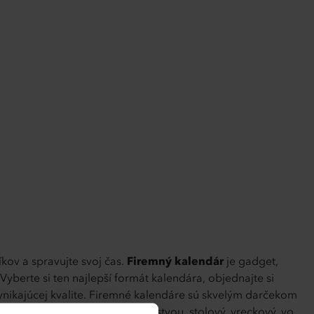
kov a spravujte svoj čas.
Firemný kalendár
je gadget,
yberte si ten najlepší formát kalendára, objednajte si
nikajúcej kvalite. Firemné kalendáre sú skvelým darčekom
stenný so špirálou alebo s listvou, stolový, vreckový, vo