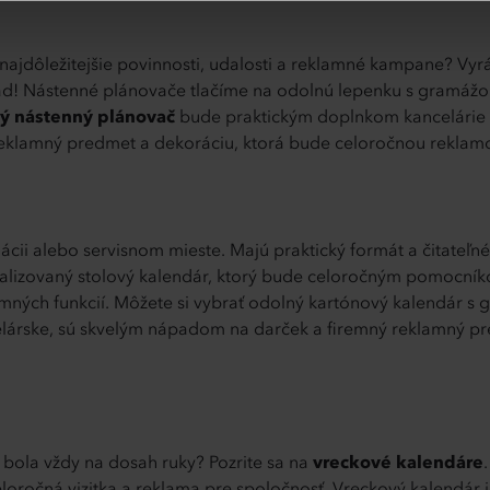
 najdôležitejšie povinnosti, udalosti a reklamné kampane? 
ľad! Nástenné plánovače tlačíme na odolnú lepenku s gramážou 
ý nástenný plánovač
bude praktickým doplnkom kancelárie a
reklamný predmet a dekoráciu, ktorá bude celoročnou reklamo
nácii alebo servisnom mieste. Majú praktický formát a čitateľ
onalizovaný stolový kalendár, ktorý bude celoročným pomocníko
amných funkcií. Môžete si vybrať odolný kartónový kalendár 
lárske, sú skvelým nápadom na darček a firemný reklamný pr
 bola vždy na dosah ruky? Pozrite sa na
vreckové kalendáre