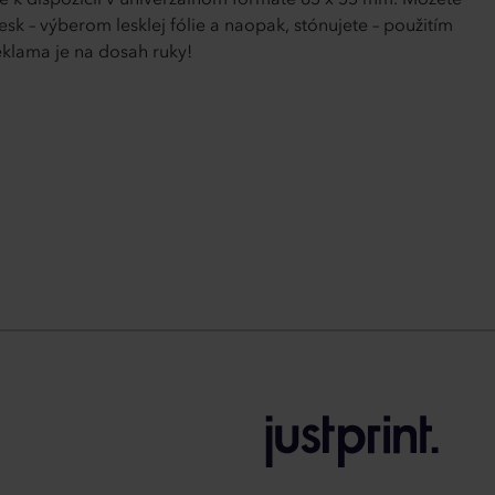
 je k dispozícii v univerzálnom formáte 85 x 55 mm. Môžete
 – výberom lesklej fólie a naopak, stónujete – použitím
klama je na dosah ruky!