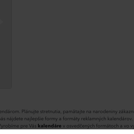
endárom. Plánujte stretnutia, pamätajte na narodeniny zákazní
ás nájdete najlepšie formy a formáty reklamných kalendárov. V
 Vyrobíme pre Vás
kalendáre
v osvedčených formátoch a vo vy
rtnerov. Nezabudnite si vybrať ten správny typ kalendára: ná