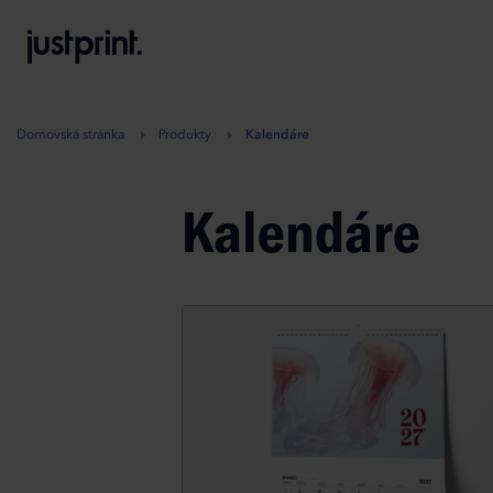
B
A
A
B
Domovská stránka
Produkty
Kalendáre
Kalendáre