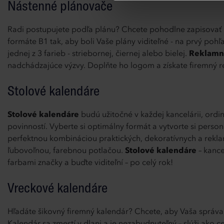
Nástenné plánovače
Radi postupujete podľa plánu? Chcete pohodlne zapisovať
formáte B1 tak, aby boli Vaše plány viditeľné - na prvý poh
jednej z 3 farieb - striebornej, čiernej alebo bielej.
Reklamn
nadchádzajúce výzvy. Doplňte ho logom a získate firemný 
Stolové kalendáre
Stolové kalendáre
budú užitočné v každej kancelárii, ordi
povinností. Vyberte si optimálny formát a vytvorte si pers
perfektnou kombináciou praktických, dekoratívnych a rekl
ľubovoľnou, farebnou potlačou.
Stolové kalendáre
– kance
farbami značky a buďte viditeľní – po celý rok!
Vreckové kalendáre
Hľadáte šikovný firemný kalendár? Chcete, aby Vaša správa