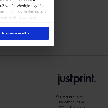
používaním všetkých vyššie
ijeme iba nevyhnutné súbory
okies budú používané,
Prijímam všetko
Justprint.sk s.r.o.
Karadžičova 8/A
821 08 Bratislava