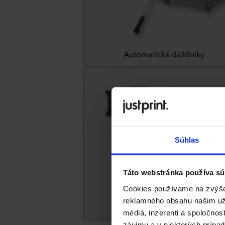
Automatické dáždniky
Súhlas
Táto webstránka používa sú
Cookies používame na zvýšen
reklamného obsahu našim uží
Panel nad 110 cm
médiá, inzerenti a spoločnos
záujmu a v niektorých prípad