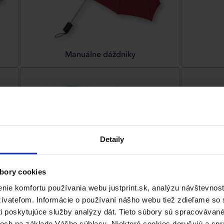
Manuálne dáždniky
Detaily
bory cookies
ie komfortu používania webu justprint.sk, analýzu návštevnost
vateľom. Informácie o používaní nášho webu tiež zdieľame so s
Panel pod 100 cm
ti poskytujúce služby analýzy dát. Tieto súbory sú spracováva
och na základe Vášho súhlasu. Niektoré cookies doručujú a spr