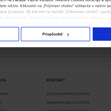
dete nižšie. Kliknutím na „Prijímam všetko“ súhlasíte s naším 
kie (cookies). Ak kliknete na tlačidlo „Odmietam všetko“, použ
ie našej stránky. Pokiaľ sa chcete sami rozhodnúť, aké typy co
Prispôsobiť
LOG
KONTAKT
vinka
Zoznam partnerov cookies
ač
Nastavenie súborov cookie