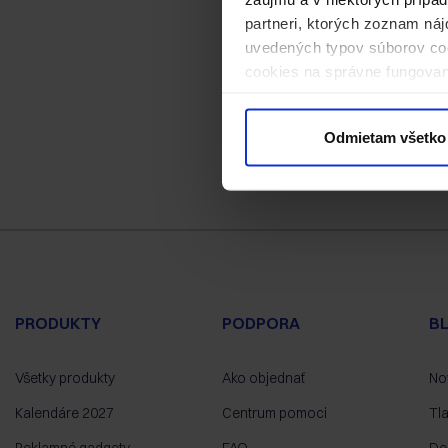
partneri, ktorých zoznam náj
uvedených typov súborov coo
cookies na správne fungovan
kliknite na „Prispôsobiť“.
Odmietam všetko
PRODUKTY
PODPORA
B
Všetky produkty
Ako objednať
No
Kalendáre 2027
Centrum pomoci
Tl