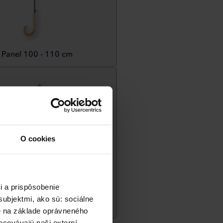
Panel 100 - 110 cm
O cookies
i a prispôsobenie
ubjektmi, ako sú: sociálne
Pláštenky
né na základe oprávneného
acovávajú naši externí