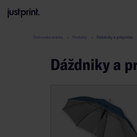
B
A
A
B
Domovská stránka
Produkty
Dáždniky a pršiplášte
Dáždniky a pr