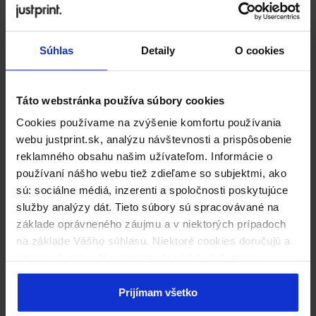
Automatický dáždnik ø98 cm
Súhlas
Detaily
O cookies
od 10,69 €
Táto webstránka používa súbory cookies
Cookies používame na zvýšenie komfortu používania
webu justprint.sk, analýzu návštevnosti a prispôsobenie
reklamného obsahu našim užívateľom. Informácie o
používaní nášho webu tiež zdieľame so subjektmi, ako
sú: sociálne médiá, inzerenti a spoločnosti poskytujúce
služby analýzy dát. Tieto súbory sú spracovávané na
základe oprávneného záujmu a v niektorých prípadoch
na základe Vášho súhlasu. Niektoré cookies doručujú a
Dáždnik Ø95 cm Schwarzwolf
spracovávajú naši externí partneri, ktorých zoznam
nájdete nižšie. Kliknutím na „Prijímam všetko“ súhlasíte
s naším používaním všetkých vyššie uvedených typov
Prijímam všetko
od 12,46 €
súborov cookie (cookies). Ak kliknete na tlačidlo