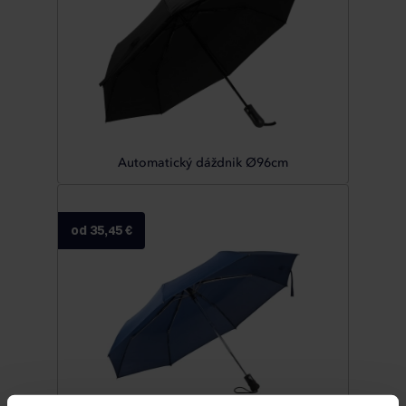
Automatický dáždnik Ø96cm
od 35,45 €