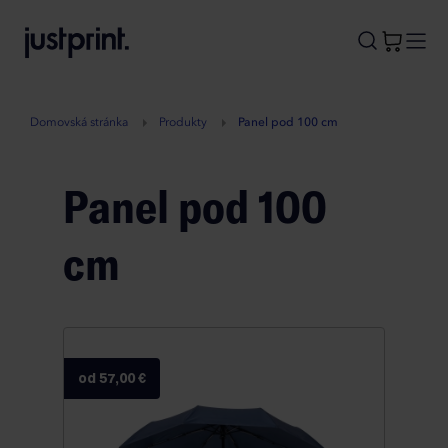
B
A
A
B
Domovská stránka
Produkty
Panel pod 100 cm
Panel pod 100
cm
od 57,00 €