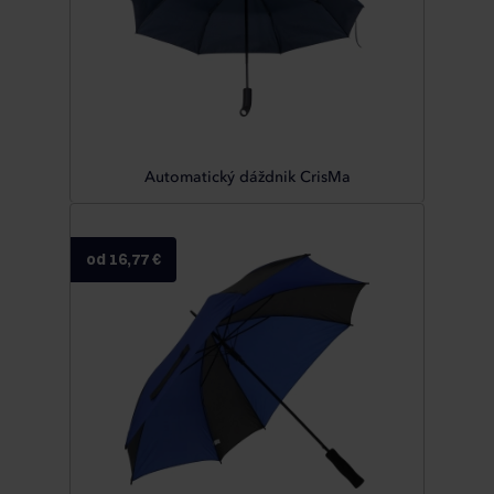
Automatický dáždnik CrisMa
od 16,77 €