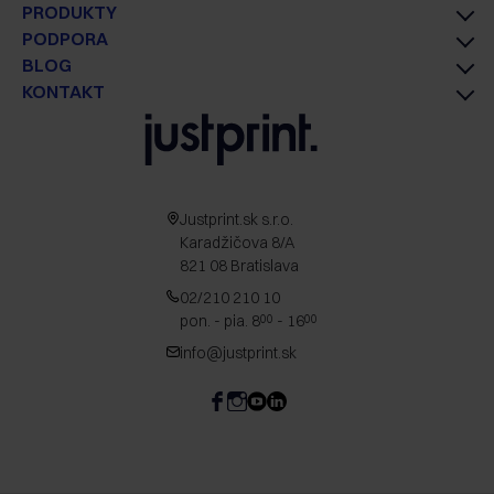
PRODUKTY
PODPORA
BLOG
KONTAKT
Justprint.sk s.r.o.
Karadžičova 8/A
821 08 Bratislava
02/210 210 10
pon. - pia. 8
- 16
00
00
info@justprint.sk