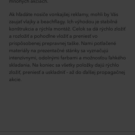
mnohých akciách.
Ak hľadáte nosiče vonkajšej reklamy, mohli by Vás
zaujať vlajky a beachflagy. Ich výhodou je stabilná
konštrukcia a rýchla montáž. Celok sa dá rýchlo zložiť
a rozložiť a pohodlne vložiť a preniesť vo
prispôsobenej prepravnej taške. Nami potlačené
materiály na prezentačné stánky sa vyznačujú
intenzívnymi, odolnými farbami a možnosťou ľahkého
skladania. Na koniec sa všetky položky dajú rýchlo
zložiť, preniesť a uskladniť – až do ďalšej propagačnej
akcie.