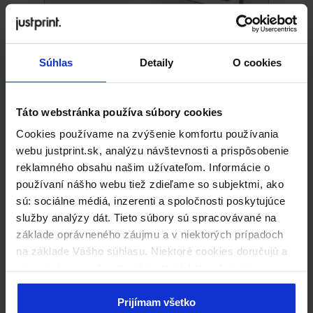
Výtlačky pre prezentačné systémy
Súhlas
Detaily
O cookies
Prezentačné systémy
Reklamné steny, vlajky a rollupy sa nám zídu najmä
Táto webstránka používa súbory cookies
vtedy, keď chceme, aby si nás okolie všimlo. Jedná sa
Cookies používame na zvýšenie komfortu používania
o reklamu vo veľkom, pútavom formáte. Prezentačné
webu justprint.sk, analýzu návštevnosti a prispôsobenie
systémy sa dajú použiť v interiéri ako aj počas
reklamného obsahu našim užívateľom. Informácie o
vonkajších podujatí.
používaní nášho webu tiež zdieľame so subjektmi, ako
sú: sociálne médiá, inzerenti a spoločnosti poskytujúce
Prezentačné steny s potlačou budú ideálne na
služby analýzy dát. Tieto súbory sú spracovávané na
označenie výstavných stánkov alebo reklamných
základe oprávneného záujmu a v niektorých prípadoch
ostrovčekov. Steny sa tiež osvedčia aj ako firemné
na základe Vášho súhlasu. Niektoré cookies doručujú a
pozadie – počas školení, rozhovorov či tlačových
spracovávajú naši externí partneri, ktorých zoznam
konferencií. Výstavné systémy budú užitočné aj pri
nájdete nižšie. Kliknutím na „Prijímam všetko“ súhlasíte
označení akcie či pri zavádzaní nových produktov.
s naším používaním všetkých vyššie uvedených typov
Prijímam všetko
Potlačte si ich podľa seba a používajte ich – v