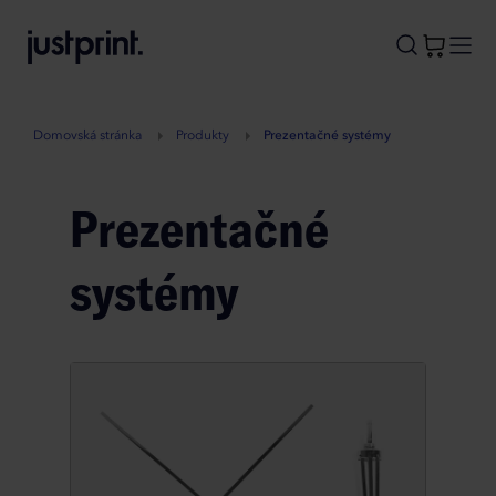
B
A
A
B
Domovská stránka
Produkty
Prezentačné systémy
Prezentačné
systémy