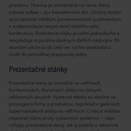
priestoru. Tkanina je umiestnená na ráme, ktorý
zobrazí odkaz — aj v bezveternom dni. Otočný stožiar
sa prispôsobí všetkým poveternostným podmienkam
a zodpovedajúci stojan zaistí stabilitu celej
konštrukcie. Rozloženie vlajky je veľmi jednoduché a
nevyžaduje si použitie žiadnych ďalších nástrojov. Po
skončení akcie sa dá celá vec rýchlo poskladať a
vložiť do pohodlnej prepravnej tašky.
Prezentačné stánky
Prezentačné steny sa osvedčia na veľtrhoch,
konferenciách, školeniach alebo na rôznych
reklamných akciách. Výstavné stánky sú ideálne na
propagáciu firmy a produktov, napríklad v galériách,
supermarketoch alebo na veľtrhoch. U nás si môžete
objednať rôzne prvky výstavných systémov — napr.
rollupy, prezentačné steny, tak aj pútače a reklamné