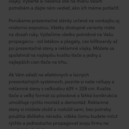
vlajky. Vyberte si riešenia šité na mieru Vašim
potrebám a dajte nám vedieť, ako ich máme potlačiť.
Ponúkame prezentačné stánky určené na vonkajšiu aj
vnútornú expozíciu. Všetky dostupné varianty máte
na dosah ruky. Vytlačíme všetko potrebné na Vašu
propagáciu – od letákov a plagáty, cez billboardy až
po prezentačné steny a reklamné vlajky. Môžete sa
spoľahnúť na najlepšiu kvalitu tlače a jedny z
najlepších cien tlače na trhu.
Ak Vám záleží na efektívnych a lacných
prezentačných systémoch, pozrite si naše rollupy a
reklamné steny s veľkosťou 609 × 228 cm. Kvalita
tlače a veľký formát sú pôsobivé a ľahká konštrukcia
umožňuje rýchlu montáž a demontáž. Reklamné
steny si môžete zložiť a rozložiť sami, bez potreby
použitia ďalšieho náradia, vďaka čomu budete môcť
rýchlo a jednoducho propagovať svoju firmu na