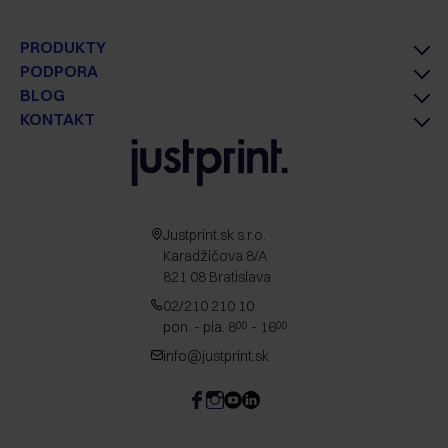
PRODUKTY
PODPORA
BLOG
KONTAKT
Justprint.sk s.r.o.
Karadžičova 8/A
821 08 Bratislava
02/210 210 10
pon. - pia. 8
- 16
00
00
info@justprint.sk