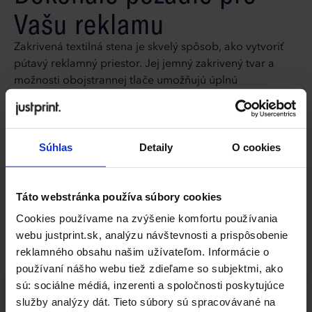
Vašu reklamu
Zakrivená textilná stena je skvelý spôsob, ako vytvoriť
pútavý reklamný priestor. Jej jemný zakrivený tvar a
možnosti obojstrannej tlače umožňujú úplnú
prispôsobenie – na každú stranu môžete použiť inú
grafiku. Tento typ steny je ideálny nielen pre veľtrhy, ale
aj pre kancelárie alebo reklamné ostrovčeky. Vďaka
Súhlas
Detaily
O cookies
veľkej reklamnej ploche bude Vaša správa dobre
propagovaná a vybuduje profesionálny imidž Vašej
značky.
Táto webstránka používa súbory cookies
Kompletná špecifikácia
Cookies používame na zvýšenie komfortu používania
webu justprint.sk, analýzu návštevnosti a prispôsobenie
reklamného obsahu našim užívateľom. Informácie o
používaní nášho webu tiež zdieľame so subjektmi, ako
sú: sociálne médiá, inzerenti a spoločnosti poskytujúce
služby analýzy dát. Tieto súbory sú spracovávané na