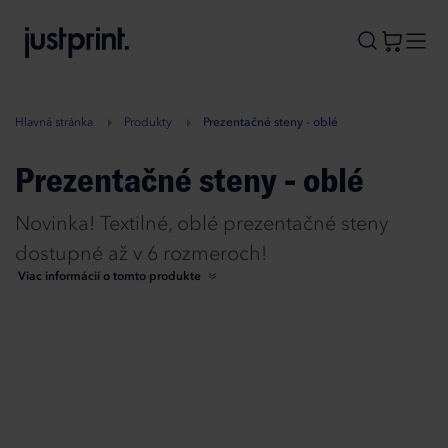
B
A
A
B
Hlavná stránka
Produkty
Prezentačné steny - oblé
Prezentačné steny - oblé
Novinka! Textilné, oblé prezentačné steny
dostupné až v 6 rozmeroch!
Viac informácií o tomto produkte