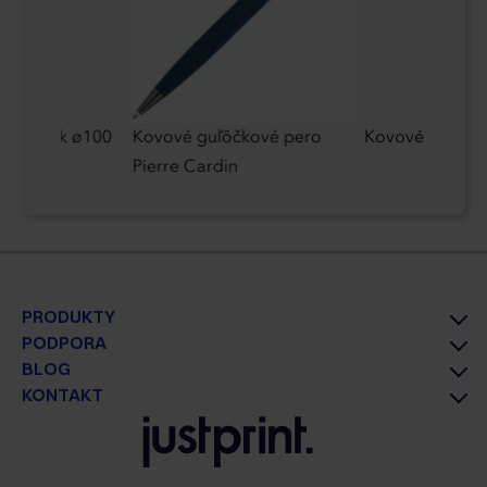
 dáždnik ø100
Kovové guľôčkové pero
Kovové pero Fe
Pierre Cardin
PRODUKTY
PODPORA
BLOG
KONTAKT