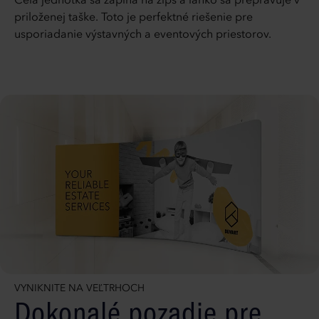
Celá jednotka sa zapína na zips a ľahko sa prepravuje v
priloženej taške. Toto je perfektné riešenie pre
usporiadanie výstavných a eventových priestorov.
VYNIKNITE NA VEĽTRHOCH
Dokonalé pozadie pre