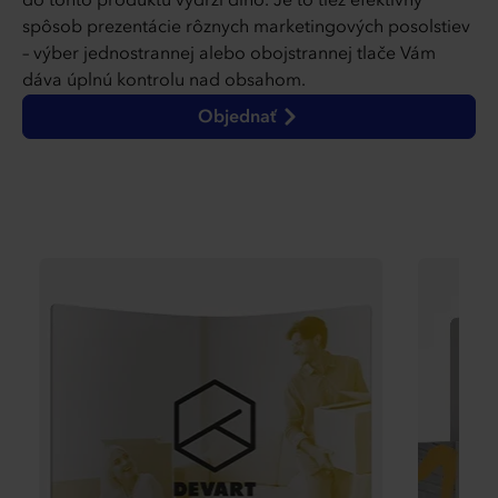
do tohto produktu vydrží dlho. Je to tiež efektívny
spôsob prezentácie rôznych marketingových posolstiev
– výber jednostrannej alebo obojstrannej tlače Vám
dáva úplnú kontrolu nad obsahom.
Objednať