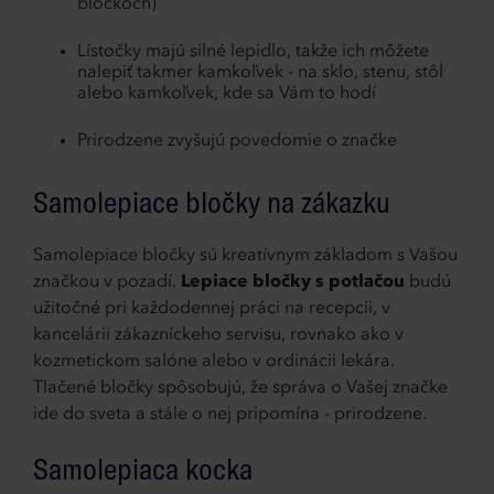
bločkoch)
Lístočky majú silné lepidlo, takže ich môžete
nalepiť takmer kamkoľvek - na sklo, stenu, stôl
alebo kamkoľvek, kde sa Vám to hodí
Prirodzene zvyšujú povedomie o značke
Samolepiace bločky na zákazku
Samolepiace bločky sú kreatívnym základom s Vašou
značkou v pozadí.
Lepiace bločky s potlačou
budú
užitočné pri každodennej práci na recepcii, v
kancelárii zákazníckeho servisu, rovnako ako v
kozmetickom salóne alebo v ordinácii lekára.
Tlačené bločky spôsobujú, že správa o Vašej značke
ide do sveta a stále o nej pripomína - prirodzene.
Samolepiaca kocka