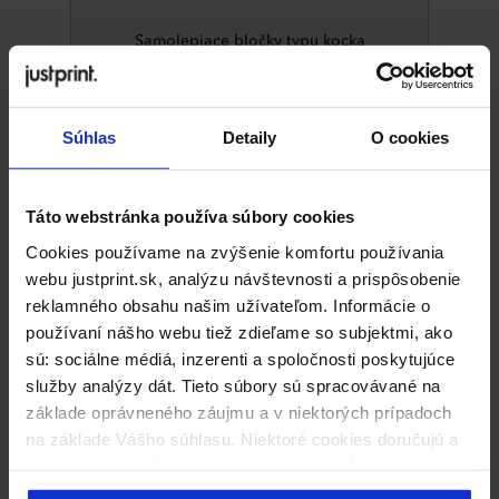
Samolepiace bločky typu kocka
Lepiace bločky
sú univerzálne reklamné gadgety,
ktoré sú nenahraditeľné v kancelárii, na cestách
Súhlas
Detaily
O cookies
alebo na pracovnom stretnutí. Ponúkame Vám
mnoho podôb a formátov, každý z nich môžete
doplniť akýmkoľvek logom, grafikou alebo nápisom.
Táto webstránka používa súbory cookies
Vaše nápady môžeme umiestniť ako na listoch, tak na
Cookies používame na zvýšenie komfortu používania
stranách bločkov (v prípade bločkov kubického
webu justprint.sk, analýzu návštevnosti a prispôsobenie
typu).
reklamného obsahu našim užívateľom. Informácie o
Propagujte svoju spoločnosť na
samolepiacich
používaní nášho webu tiež zdieľame so subjektmi, ako
bločkoch s potlačou
! Vyberte si bločky v
sú: sociálne médiá, inzerenti a spoločnosti poskytujúce
akomkoľvek formáte a s vhodným počtom listov.
služby analýzy dát. Tieto súbory sú spracovávané na
Uprednostňujete bločky kubického typu, elegantné
základe oprávneného záujmu a v niektorých prípadoch
bločky v obale alebo reklamné bločky bez obalu?
na základe Vášho súhlasu. Niektoré cookies doručujú a
spracovávajú naši externí partneri, ktorých zoznam
Bločky umožňujú si rýchlo niečo poznamenať a uložiť
nájdete nižšie. Kliknutím na „Prijímam všetko“ súhlasíte