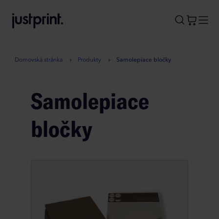
B
A
A
B
Domovská stránka
Produkty
Samolepiace bločky
Samolepiace
bločky