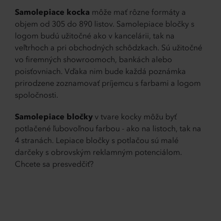
Samolepiace kocka
môže mať rôzne formáty a
objem od 305 do 890 listov. Samolepiace bločky s
logom budú užitočné ako v kancelárii, tak na
veľtrhoch a pri obchodných schôdzkach. Sú užitočné
vo firemných showroomoch, bankách alebo
poisťovniach. Vďaka nim bude každá poznámka
prirodzene zoznamovať príjemcu s farbami a logom
spoločnosti.
Samolepiace bločky
v tvare kocky môžu byť
potlačené ľubovoľnou farbou - ako na listoch, tak na
4 stranách. Lepiace bločky s potlačou sú malé
darčeky s obrovským reklamným potenciálom.
Chcete sa presvedčiť?