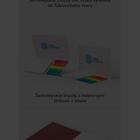
Samolepiace bločky bez obalu vyrezané
do ľubovoľného tvaru
Samolepiace bločky s indexovými
štítkami v obale