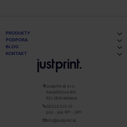
PRODUKTY
PODPORA
BLOG
KONTAKT
Justprint.sk s.r.o.
Karadžičova 8/A
821 08 Bratislava
02/210 210 10
pon. - pia. 8
- 16
00
00
info@justprint.sk