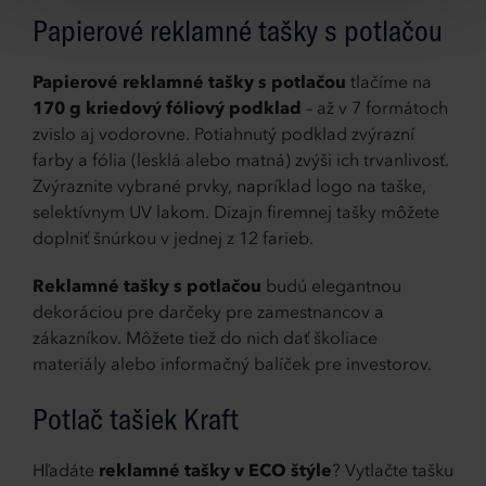
Papierové reklamné tašky s potlačou
Papierové reklamné tašky s potlačou
tlačíme na
170 g kriedový fóliový podklad
– až v 7 formátoch
zvislo aj vodorovne. Potiahnutý podklad zvýrazní
farby a fólia (lesklá alebo matná) zvýši ich trvanlivosť.
Zvýraznite vybrané prvky, napríklad logo na taške,
selektívnym UV lakom. Dizajn firemnej tašky môžete
doplniť šnúrkou v jednej z 12 farieb.
Reklamné tašky s potlačou
budú elegantnou
dekoráciou pre darčeky pre zamestnancov a
zákazníkov. Môžete tiež do nich dať školiace
materiály alebo informačný balíček pre investorov.
Potlač tašiek Kraft
Hľadáte
reklamné tašky v ECO štýle
? Vytlačte tašku