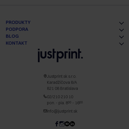
PRODUKTY
PODPORA
BLOG
KONTAKT
Justprint.sk s.r.o.
Karadžičova 8/A
821 08 Bratislava
02/210 210 10
pon. - pia. 8
- 16
00
00
info@justprint.sk