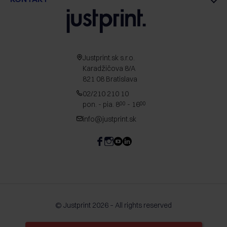
Justprint.sk s.r.o.
Karadžičova 8/A
821 08 Bratislava
02/210 210 10
pon. - pia. 8
- 16
00
00
info@justprint.sk
© Justprint 2026 – All rights reserved