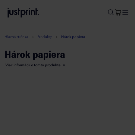
B
A
A
B
Hlavná stránka
Produkty
Hárok papiera
Hárok papiera
Viac informácií o tomto produkte