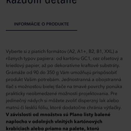
INFORMÁCIE O PRODUKTE
Vyberte si z piatich formátov (A2, A1+, B2, B1, XXL) a
rôznych typov papiera: od kartónu GC1, cez ofsetový a
kriedový papier, až po dekoratívne kraftové substráty.
Grámáže od 90 do 350 g Vám umožňujú prispôsobiť
produkt Vašim potrebám. Jednostranná a obojstranná
tlač s možnosťou bielej tlače na tmavé povrchy ponúka
prakticky neobmedzené možnosti projektovania. Pre
jedinečný nádych si môžete zvoliť disperzný lak alebo
matnú či lesklú fóliu, ktoré dodatočne chránia výtlačky.
V závislosti od množstva sú Plano listy balené
naplocho v odolných vlnitých kartónových
krabiciach alebo priamo na palete, ktorú