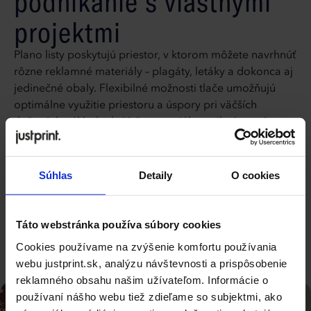
podnikanie s vlastnými
projektmi
Plano listy poskytujú priestor, v ktorom môžete navrhnúť
rôzne reklamné materiály – plagáty, letáky a dokonca aj
jedinečné obaly. Flexibilné možnosti tlače umožňujú
optimálne využitie priestoru a úspory pri väčších
tlačových nákladoch. Vaše materiály vyniknú precíznym
spracovaním a zladením s imidžom Vašej spoločnosti.
Vysokokvalitné povrchové úpravy, ako napríklad lak
alebo biela potlač, dodajú každému projektu
Súhlas
Detaily
O cookies
profesionálny nádych.
Kompletná špecifikácia
Táto webstránka používa súbory cookies
Cookies používame na zvýšenie komfortu používania
webu justprint.sk, analýzu návštevnosti a prispôsobenie
reklamného obsahu našim užívateľom. Informácie o
používaní nášho webu tiež zdieľame so subjektmi, ako