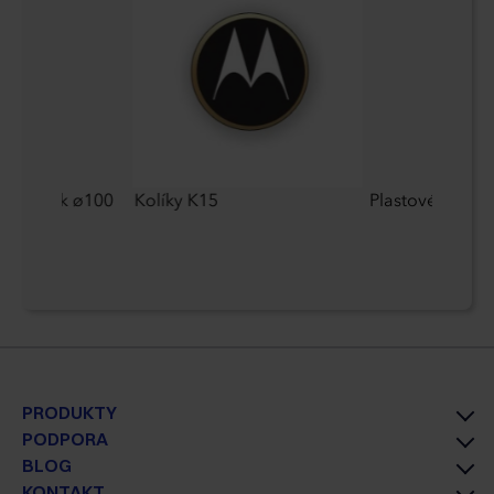
 dáždnik ø100
Kolíky K15
Plastové pero
PRODUKTY
PODPORA
BLOG
KONTAKT