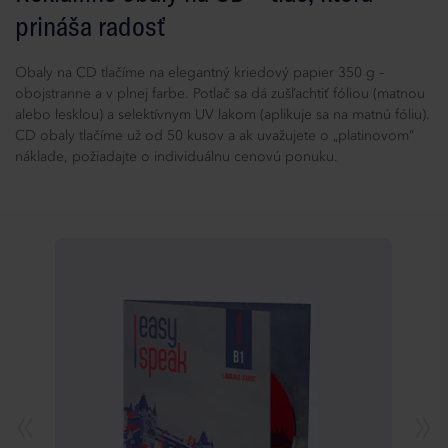
prináša radosť
Obaly na CD tlačíme na elegantný kriedový papier 350 g –
obojstranne a v plnej farbe. Potlač sa dá zušľachtiť fóliou (matnou
alebo lesklou) a selektívnym UV lakom (aplikuje sa na matnú fóliu).
CD obaly tlačíme už od 50 kusov a ak uvažujete o „platinovom“
náklade, požiadajte o individuálnu cenovú ponuku.