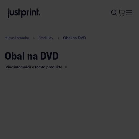
B
A
A
B
Hlavná stránka
Produkty
Obal na DVD
Obal na DVD
Viac informácií o tomto produkte