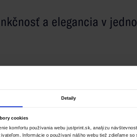
unkčnosť a elegancia v jedn
5, A4 a DL s možnosťou výberu 50 alebo 100 listov.
farby špirály sú biela, čierna, zlatá a strieborná. Obal
tro je vyrobené z 80g ofsetového papiera. Okrem toho
Detaily
al - fólia je jednostranná na vonkajšej strane krytu..
enky.
bory cookies
ie komfortu používania webu justprint.sk, analýzu návštevnost
vateľom. Informácie o používaní nášho webu tiež zdieľame so s