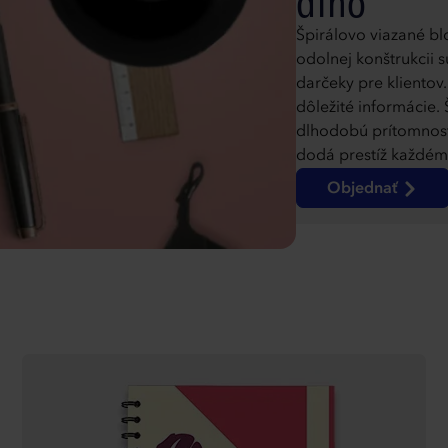
dlho
Špirálovo viazané bl
odolnej konštrukcii s
darčeky pre klientov
dôležité informácie. 
dlhodobú prítomnosť
dodá prestíž každému
Objednať