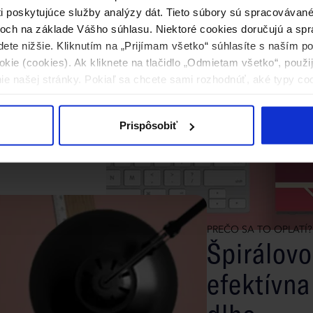
dolnosť a
ti poskytujúce služby analýzy dát. Tieto súbory sú spracováva
och na základe Vášho súhlasu. Niektoré cookies doručujú a spr
dete nižšie. Kliknutím na „Prijímam všetko“ súhlasíte s naším 
kie (cookies). Ak kliknete na tlačidlo „Odmietam všetko“, použ
é sa snažia spojiť
ie našej stránky. Pokiaľ sa chcete sami rozhodnúť, aké typy co
ť laminácie robia
. Navyše, rôzne farby
kajúcou voľbou pre
Prispôsobiť
fesionálne
PREČO SA TO OPLATÍ?
Špirálovo
efektívna