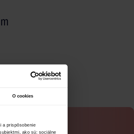
om
O cookies
i a prispôsobenie
ubjektmi, ako sú: sociálne