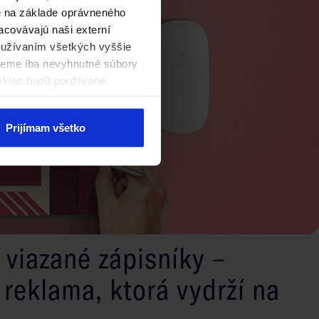
né na základe oprávneného
acovávajú naši externí
používaním všetkých vyššie
ijeme iba nevyhnutné súbory
okies budú používané,
Prijímam všetko
 viazané zápisníky –
 reklama, ktorá vydrží na