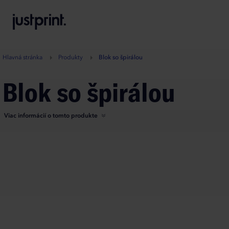
B
A
A
B
Hlavná stránka
Produkty
Blok so špirálou
Blok so špirálou
Viac informácií o tomto produkte