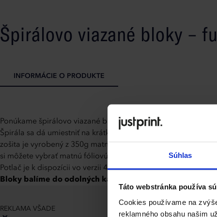
Špirálovo viazané bloky – f
INFORMÁCIE O PRODUKTE
Ponúkame špirálovo viazané bloky v štyroch formátoch: A6, A
Špirála sa dá umiestniť na krátku alebo dlhú stranu a dostupné 
zošita je vyrobený z 350g matného kriedového papiera a vnú
Súhlas
si môžete vybrať matnú fóliovú úpravu alebo priehľadný PVC ob
Potlač je k dispozícii vo verzii 4/0 alebo 4/4.
Bloky balíme do odolných kartónových krabíc vlnitej lep
Táto webstránka používa sú
Cookies používame na zvýšen
REKLAMA VŠADE
reklamného obsahu našim uží