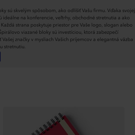
oky sú skvelým spôsobom, ako odlíšiť Vašu firmu. Vďaka svojej
ú ideálne na konferencie, veľtrhy, obchodné stretnutia a ako
. Každá strana poskytuje priestor pre Vaše logo, slogan alebo
Špirálovo viazané bloky sú investíciou, ktorá zabezpečí
 Vašej značky v mysliach Vašich príjemcov a elegantná väzba
 stretnutiu.