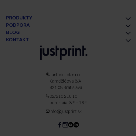
PRODUKTY
PODPORA
BLOG
KONTAKT
Justprint.sk s.r.o.
Karadžičova 8/A
821 08 Bratislava
02/210 210 10
pon. - pia. 8
- 16
00
00
info@justprint.sk