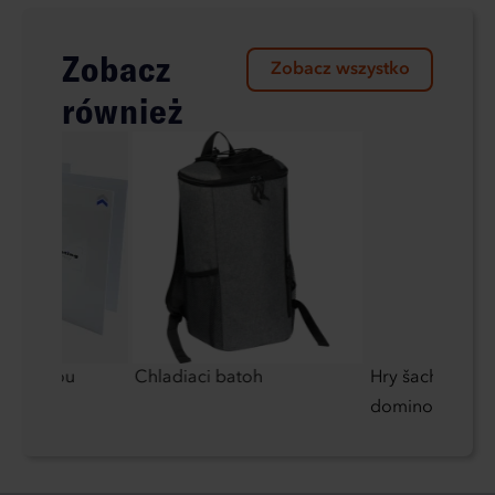
Zobacz
Zobacz wszystko
również
krúžkovou
Chladiaci batoh
Hry šach, dáma
domino