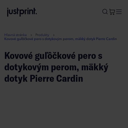
B
A
A
B
Hlavná stránka
Produkty
Kovové guľôčkové pero s dotykovým perom, mäkký dotyk Pierre Cardin
Kovové guľôčkové pero s
dotykovým perom, mäkký
dotyk Pierre Cardin