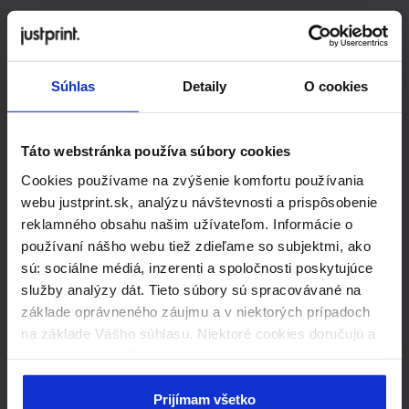
Hľadáte
riešenie na
Súhlas
Detaily
O cookies
mieru?
Táto webstránka používa súbory cookies
Cookies používame na zvýšenie komfortu používania
Ak hľadáte produkty mimo našej
webu justprint.sk, analýzu návštevnosti a prispôsobenie
štandardnej ponuky,
reklamného obsahu našim užívateľom. Informácie o
používaní nášho webu tiež zdieľame so subjektmi, ako
neváhajte nás kontaktovať.
sú: sociálne médiá, inzerenti a spoločnosti poskytujúce
Radi vám pripravíme individuálnu
služby analýzy dát. Tieto súbory sú spracovávané na
cenovú ponuku.
základe oprávneného záujmu a v niektorých prípadoch
na základe Vášho súhlasu. Niektoré cookies doručujú a
Kontaktujte nás
spracovávajú naši externí partneri, ktorých zoznam
nájdete nižšie. Kliknutím na „Prijímam všetko“ súhlasíte
s naším používaním všetkých vyššie uvedených typov
Prijímam všetko