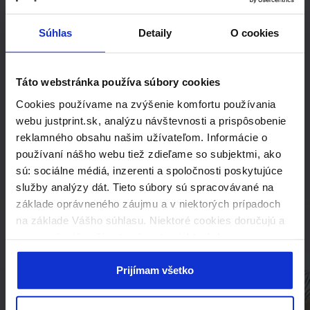
riešenie na
Súhlas
Detaily
O cookies
mieru?
Ak hľadáte produkty mimo našej
Táto webstránka používa súbory cookies
štandardnej ponuky,
Cookies používame na zvýšenie komfortu používania
webu justprint.sk, analýzu návštevnosti a prispôsobenie
neváhajte nás kontaktovať.
reklamného obsahu našim užívateľom. Informácie o
Radi vám pripravíme individuálnu
používaní nášho webu tiež zdieľame so subjektmi, ako
cenovú ponuku.
sú: sociálne médiá, inzerenti a spoločnosti poskytujúce
služby analýzy dát. Tieto súbory sú spracovávané na
Kontaktujte nás
základe oprávneného záujmu a v niektorých prípadoch
na základe Vášho súhlasu. Niektoré cookies doručujú a
spracovávajú naši externí partneri, ktorých zoznam
nájdete nižšie. Kliknutím na „Prijímam všetko“ súhlasíte
s naším používaním všetkých vyššie uvedených typov
Prijímam všetko
súborov cookie (cookies). Ak kliknete na tlačidlo
„Odmietam všetko“, použijeme iba nevyhnutné súbory