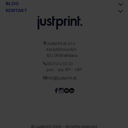
BLOG
KONTAKT
Justprint.sk s.r.o.
Karadžičova 8/A
821 08 Bratislava
02/210 210 10
pon. - pia. 8
- 16
00
00
info@justprint.sk
© Justprint 2026 – All rights reserved