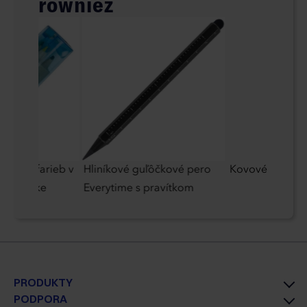
również
elky 6 farieb v
Hliníkové guľôčkové pero
Kovové dotyko
 krabičke
Everytime s pravítkom
PRODUKTY
PODPORA