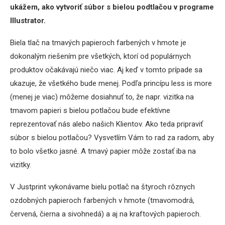
ukážem, ako vytvoriť súbor s bielou podtlačou v programe
Illustrator.
Biela tlač na tmavých papieroch farbených v hmote je
dokonalým riešením pre všetkých, ktorí od populárnych
produktov očakávajú niečo viac. Aj keď v tomto prípade sa
ukazuje, že všetkého bude menej. Podľa princípu less is more
(menej je viac) môžeme dosiahnuť to, že napr. vizitka na
tmavom papieri s bielou potlačou bude efektívne
reprezentovať nás alebo našich Klientov. Ako teda pripraviť
súbor s bielou potlačou? Vysvetlím Vám to rad za radom, aby
to bolo všetko jasné. A tmavý papier môže zostať iba na
vizitky.
V Justprint vykonávame bielu potlač na štyroch rôznych
ozdobných papieroch farbených v hmote (tmavomodrá,
červená, čierna a sivohnedá) a aj na kraftových papieroch.