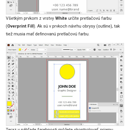
Všetkým prvkom z vrstvy
White
určíte pretlačovú farbu
(
Overprint Fill
). Ak sú v prvkoch návrhu obrysy (outline), tak
tiež musia mať definovanú pretlačovú farbu.
Teraz v náhľade farebnosti môžete skontrolovať: priamu