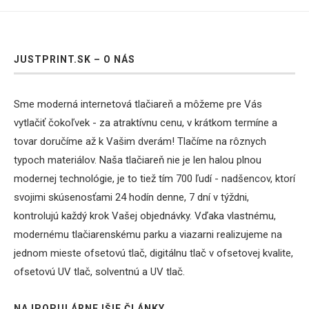
JUSTPRINT.SK – O NÁS
Sme moderná internetová tlačiareň a môžeme pre Vás
vytlačiť čokoľvek - za atraktívnu cenu, v krátkom termíne a
tovar doručíme až k Vašim dverám! Tlačíme na rôznych
typoch materiálov. Naša tlačiareň nie je len halou plnou
modernej technológie, je to tiež tím 700 ľudí - nadšencov, ktorí
svojimi skúsenosťami 24 hodín denne, 7 dní v týždni,
kontrolujú každý krok Vašej objednávky. Vďaka vlastnému,
modernému tlačiarenskému parku a viazarni realizujeme na
jednom mieste ofsetovú tlač, digitálnu tlač v ofsetovej kvalite,
ofsetovú UV tlač, solventnú a UV tlač.
NAJPOPULÁRNEJŠIE ČLÁNKY