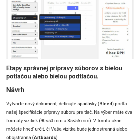
Etapy správnej prípravy súborov s bielou
potlačou alebo bielou podtlačou.
Návrh
Vytvorte nový dokument, definujte spadávky (
Bleed
) podľa
našej špecifikácie prípravy súboru pre tlač. Na výber máte dva
formáty vizitiek (90×50 mm a 85×55 mm). V tomto okne
môžete hneď určiť, či Vaša vizitka bude jednostranná alebo
obojstranná (
Artboards
).