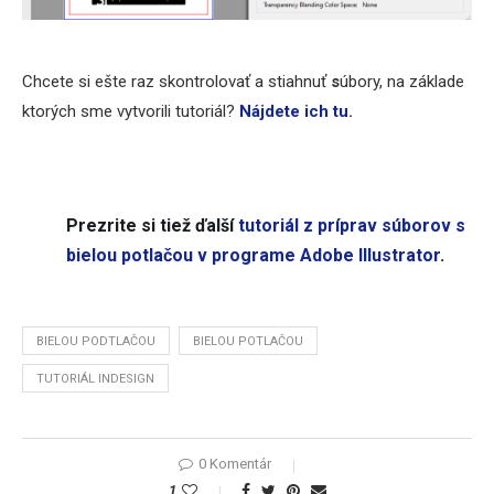
Chcete si ešte raz skontrolovať a stiahnuť
s
úbory, na základe
ktorých sme vytvorili tutoriál?
Nájdete ich tu
.
Prezrite si tiež ďalší
tutoriál z príprav súborov s
bielou potlačou v programe Adobe Illustrator
.
BIELOU PODTLAČOU
BIELOU POTLAČOU
TUTORIÁL INDESIGN
0 Komentár
1