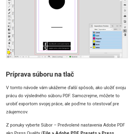
Príprava súboru na tlač
V tomto návode vám ukážeme ďalší spôsob, ako uložiť svoju
prácu do výsledného súboru PDF. Samozrejme, môžete to
urobiť exportom svojej práce, ale poďme to otestovať pre
záujemcov.
Z ponuky vyberte Súbor – Predvolené nastavenia Adobe PDF
ako Press Quality (
File > Adobe PDF Presets > Press