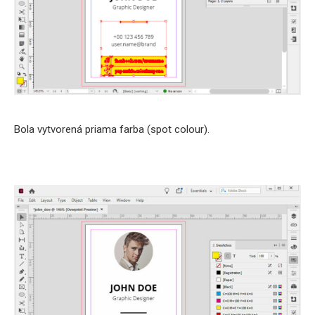
Bola vytvorená priama farba (spot colour).