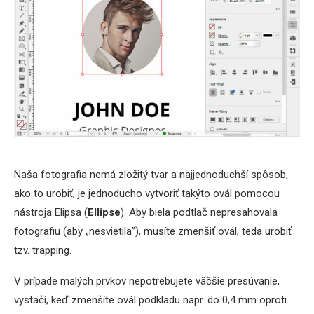
Naša fotografia nemá zložitý tvar a najjednoduchší spôsob,
ako to urobiť, je jednoducho vytvoriť takýto ovál pomocou
nástroja Elipsa (
Ellipse
). Aby biela podtlač nepresahovala
fotografiu (aby „nesvietila”), musíte zmenšiť ovál, teda urobiť
tzv. trapping.
V prípade malých prvkov nepotrebujete väčšie presúvanie,
vystačí, keď zmenšíte ovál podkladu napr. do 0,4 mm oproti