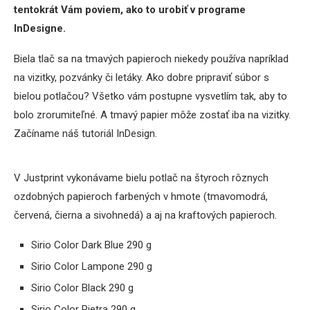
tentokrát Vám poviem, ako to urobiť v programe
InDesigne.
Biela tlač sa na tmavých papieroch niekedy používa napríklad
na vizitky, pozvánky či letáky. Ako dobre pripraviť súbor s
bielou potlačou? Všetko vám postupne vysvetlím tak, aby to
bolo zrorumiteľné. A tmavý papier môže zostať iba na vizitky.
Začíname náš tutoriál InDesign.
V Justprint vykonávame bielu potlač na štyroch rôznych
ozdobných papieroch farbených v hmote (tmavomodrá,
červená, čierna a sivohnedá) a aj na kraftových papieroch.
Sirio Color Dark Blue 290 g
Sirio Color Lampone 290 g
Sirio Color Black 290 g
Sirio Color Pietra 290 g