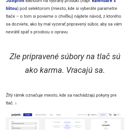
Justprint
kliknutím na vybraný produkt (napr.
kalendáre s
lištou
) pod selektorom (miesto, kde si vyberáte parametre
tlače – o tom si povieme o chvíľku) nájdete návod, z ktorého
sa dozviete, ako by mal vyzerať pripravený súbor, aby sa vám
nevrátil späť s prosbou o opravu.
Zle pripravené súbory na tlač sú
ako karma. Vracajú sa.
Žltý rámik označuje miesto, kde sa nachádzajú pokyny pre
tlač. ↓