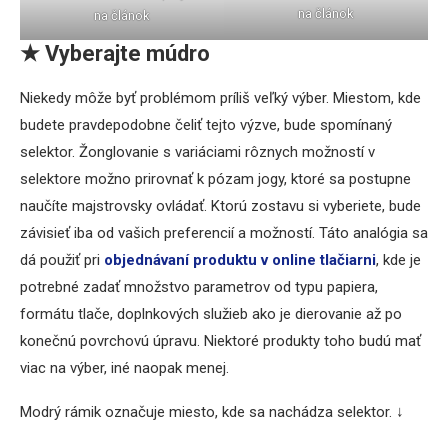
na článok
na článok
★
Vyberajte múdro
Niekedy môže byť problémom príliš veľký výber. Miestom, kde
budete pravdepodobne čeliť tejto výzve, bude spomínaný
selektor. Žonglovanie s variáciami rôznych možností v
selektore možno prirovnať k pózam jogy, ktoré sa postupne
naučíte majstrovsky ovládať. Ktorú zostavu si vyberiete, bude
závisieť iba od vašich preferencií a možností. Táto analógia sa
dá použiť pri
objednávaní produktu v online tlačiarni
, kde je
potrebné zadať množstvo parametrov od typu papiera,
formátu tlače, doplnkových služieb ako je dierovanie až po
konečnú povrchovú úpravu. Niektoré produkty toho budú mať
viac na výber, iné naopak menej.
Modrý rámik označuje miesto, kde sa nachádza selektor. ↓