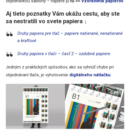
objednávkou šablóny – nájdete ju
tu >>
Vzorkovník papierov
.
Aj tieto poznatky Vám ukážu cestu, aby ste
sa nestratili vo svete papiera ↓
Druhy papiera pre tlač – papiere natierané, nenatierané
a kraftové
Druhy papiera v tlači – časť 2 – ozdobné papiere
Jedným z praktických spôsobov, ako sa vyhnúť chybe pri
objednávaní tlače, je vyhotovenie
digitálneho nátlačku
.