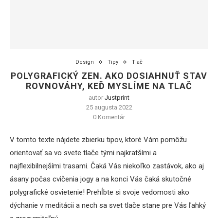
Design
Tipy
Tlač
POLYGRAFICKÝ ZEN. AKO DOSIAHNUŤ STAV
ROVNOVÁHY, KEĎ MYSLÍME NA TLAČ
autor
Justprint
25 augusta 2022
0 Komentár
V tomto texte nájdete zbierku tipov, ktoré Vám pomôžu
orientovať sa vo svete tlače tými najkratšími a
najflexibilnejšími trasami. Čaká Vás niekoľko zastávok, ako aj
ásany počas cvičenia jogy a na konci Vás čaká skutočné
polygrafické osvietenie! Prehĺbte si svoje vedomosti ako
dýchanie v meditácii a nech sa svet tlače stane pre Vás ľahký