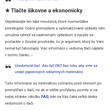
★
Tlačte šikovne a ekonomicky
Objednávajte len také množstvá, ktoré momentálne
potrebujete. Dobre premyslené a optimalizované výdavky vám
umožnia vyhnúť sa nadmerným výdavkom a navyše sa
postaráte o životné prostredie, čo je argument, ktorý by Vám
nemal byť ľahostajný. Viac informácií o vedomej tlači nájdete
v tomto článku. ↓
Uvedomelá tlač. Ako byť EKO bez toho, aby sme sa
vzdali papierových reklamných materiálov
Tieto informácie sú minimálnou ochranou pred stresom pri
premýšľaní o tlači, no ak si vážite profylaxiu, pozrite si na
našej stránke záložku
FAQ
, kde na Vás čaká veľká dávka
vedomostí o tlači.