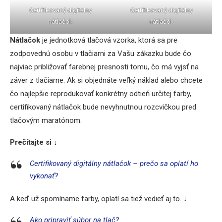
Certifikovaný digitálny
Certifikovaný digitálny
nátlačok
nátlačok
Nátlačok
je jednotková tlačová vzorka, ktorá sa pre
zodpovednú osobu v tlačiarni za Vašu zákazku bude čo
najviac približovať farebnej presnosti tomu, čo má vyjsť na
záver z tlačiarne. Ak si objednáte veľký náklad alebo chcete
čo najlepšie reprodukovať konkrétny odtieň určitej farby,
certifikovaný nátlačok bude nevyhnutnou rozcvičkou pred
tlačovým maratónom.
Prečítajte si ↓
Certifikovaný digitálny nátlačok – prečo sa oplatí ho
vykonať?
A keď už spomíname farby, oplatí sa tiež vedieť aj to. ↓
Ako pripraviť súbor na tlač?