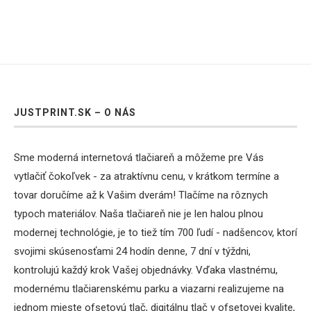
JUSTPRINT.SK – O NÁS
Sme moderná internetová tlačiareň a môžeme pre Vás
vytlačiť čokoľvek - za atraktívnu cenu, v krátkom termíne a
tovar doručíme až k Vašim dverám! Tlačíme na rôznych
typoch materiálov. Naša tlačiareň nie je len halou plnou
modernej technológie, je to tiež tím 700 ľudí - nadšencov, ktorí
svojimi skúsenosťami 24 hodín denne, 7 dní v týždni,
kontrolujú každý krok Vašej objednávky. Vďaka vlastnému,
modernému tlačiarenskému parku a viazarni realizujeme na
jednom mieste ofsetovú tlač, digitálnu tlač v ofsetovej kvalite,