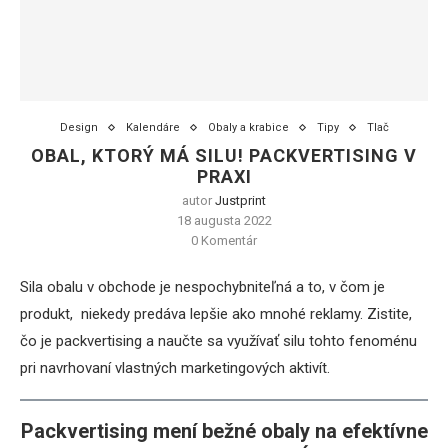
Design
Kalendáre
Obaly a krabice
Tipy
Tlač
OBAL, KTORÝ MÁ SILU! PACKVERTISING V
PRAXI
autor
Justprint
18 augusta 2022
0 Komentár
Sila obalu v obchode je nespochybniteľná a to, v čom je
produkt, niekedy predáva lepšie ako mnohé reklamy. Zistite,
čo je packvertising a naučte sa využívať silu tohto fenoménu
pri navrhovaní vlastných marketingových aktivít.
Packvertising mení bežné obaly na efektívne