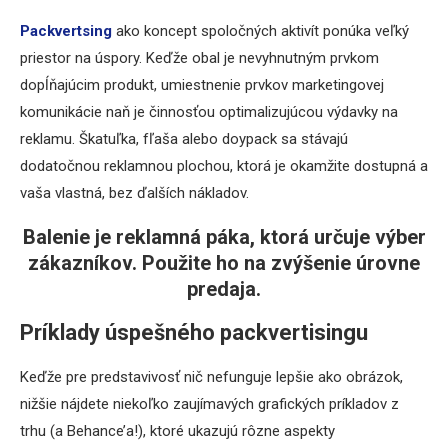
Packvertsing
ako koncept spoločných aktivít ponúka veľký
priestor na úspory. Keďže obal je nevyhnutným prvkom
dopĺňajúcim produkt, umiestnenie prvkov marketingovej
komunikácie naň je činnosťou optimalizujúcou výdavky na
reklamu. Škatuľka, fľaša alebo doypack sa stávajú
dodatočnou reklamnou plochou, ktorá je okamžite dostupná a
vaša vlastná, bez ďalších nákladov.
Balenie je reklamná páka, ktorá určuje výber
zákazníkov. Použite ho na zvýšenie úrovne
predaja.
Príklady úspešného packvertisingu
Keďže pre predstavivosť nič nefunguje lepšie ako obrázok,
nižšie nájdete niekoľko zaujímavých grafických príkladov z
trhu (a Behance’a!), ktoré ukazujú rôzne aspekty