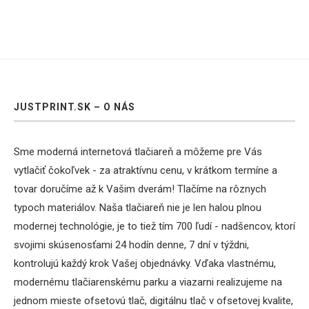
JUSTPRINT.SK – O NÁS
Sme moderná internetová tlačiareň a môžeme pre Vás
vytlačiť čokoľvek - za atraktívnu cenu, v krátkom termíne a
tovar doručíme až k Vašim dverám! Tlačíme na rôznych
typoch materiálov. Naša tlačiareň nie je len halou plnou
modernej technológie, je to tiež tím 700 ľudí - nadšencov, ktorí
svojimi skúsenosťami 24 hodín denne, 7 dní v týždni,
kontrolujú každý krok Vašej objednávky. Vďaka vlastnému,
modernému tlačiarenskému parku a viazarni realizujeme na
jednom mieste ofsetovú tlač, digitálnu tlač v ofsetovej kvalite,