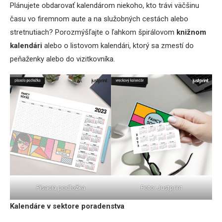
Plánujete obdarovať kalendárom niekoho, kto trávi väčšinu
času vo firemnom aute a na služobných cestách alebo
stretnutiach? Porozmýšľajte o ľahkom špirálovom
knižnom
kalendári
alebo o listovom kalendári, ktorý sa zmestí do
peňaženky alebo do vizitkovníka.
Písacia podložka
Foto: Justprint
Kalendáre v sektore poradenstva