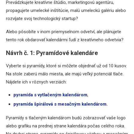
Prevádzkujete kreatívne štúdio, marketingovú agentúru,
propagujete umelecké inštitúcie, malú umeleckú galériu alebo
rozvíjate svoj technologický startup?
Alebo pôsobíte v inom priemyselnom odvetví, ale plánujete
tento rok obdarovať kalendármi ľudí z kreatívneho odvetvia?
Návrh č. 1: Pyramídové kalendáre
Vyberte si pyramídy, ktoré si môžete objednať už od 10 kusov.
Na stole zaberú málo miesta, ale majú veľký potenciál tlače.
Nájdete ich v rôznych verziách:
pyramída s vytlačeným kalendárom
,
pyramída špirálová s mesačným kalendárom.
Pyramídy s tlačeným kalendárom budú zobrazovať vaše logo
alebo grafiku na prednej strane kalendára počas celého roka.