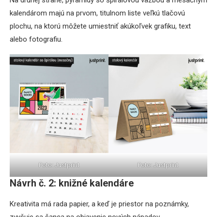
Na druhej strane, pyramídy so špirálovou väzbou a mesačným
kalendárom majú na prvom, titulnom liste veľkú tlačovú
plochu, na ktorú môžete umiestniť akúkoľvek grafiku, text
alebo fotografiu.
Foto: Justprint
Foto: Justprint
Návrh č. 2: knižné kalendáre
Kreativita má rada papier, a keď je priestor na poznámky,