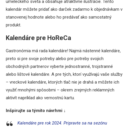
umeleckého sveta a obsahuje atraktívne ilustrácie. Tento
kalendár môžete pridať ako darček zadarmo k objednávkam v
stanovenej hodnote alebo ho predávať ako samostatný
produkt.
Kalendáre pre HoReCa
Gastronómia má rada kalendáre! Najmä nástenné kalendáre,
preto si pre svoje potreby alebo pre potreby svojich
obchodných partnerov vyberte jednostranné, trojstranné
alebo lištové kalendáre. A pre tých, ktorí využívajú vaše služby
– vreckové kalendáre, ktorých tlač nie je drahá a môžete ich
využiť mnohými spôsobmi – okrem zrejmých reklamných
aktivít napríklad ako vernostnú kartu.
Inšpirujte sa týmito návrhmi ↓
Kalendáre pre rok 2024. Pripravte sa na sezónu