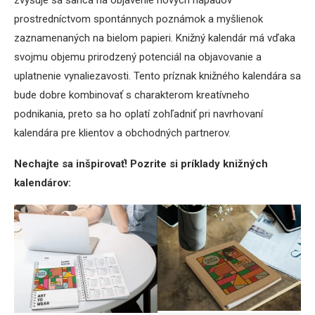
zvyšuje sa šanca na objavenie nových nápadov
prostredníctvom spontánnych poznámok a myšlienok
zaznamenaných na bielom papieri. Knižný kalendár má vďaka
svojmu objemu prirodzený potenciál na objavovanie a
uplatnenie vynaliezavosti. Tento príznak knižného kalendára sa
bude dobre kombinovať s charakterom kreatívneho
podnikania, preto sa ho oplatí zohľadniť pri navrhovaní
kalendára pre klientov a obchodných partnerov.
Nechajte sa inšpirovať! Pozrite si príklady knižných
kalendárov: