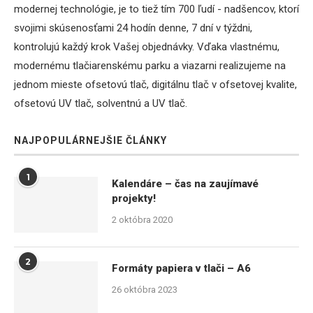
modernej technológie, je to tiež tím 700 ľudí - nadšencov, ktorí
svojimi skúsenosťami 24 hodín denne, 7 dní v týždni,
kontrolujú každý krok Vašej objednávky. Vďaka vlastnému,
modernému tlačiarenskému parku a viazarni realizujeme na
jednom mieste ofsetovú tlač, digitálnu tlač v ofsetovej kvalite,
ofsetovú UV tlač, solventnú a UV tlač.
NAJPOPULÁRNEJŠIE ČLÁNKY
1
Kalendáre – čas na zaujímavé
projekty!
2 októbra 2020
2
Formáty papiera v tlači – A6
26 októbra 2023