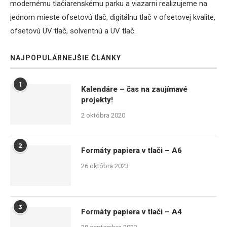
modernému tlačiarenskému parku a viazarni realizujeme na
jednom mieste ofsetovú tlač, digitálnu tlač v ofsetovej kvalite,
ofsetovú UV tlač, solventnú a UV tlač.
NAJPOPULÁRNEJŠIE ČLÁNKY
1
Kalendáre – čas na zaujímavé
projekty!
2 októbra 2020
2
Formáty papiera v tlači – A6
26 októbra 2023
3
Formáty papiera v tlači – A4