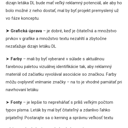
dizajn letáka DL bude mať veľký reklamný potenciál, ale aby ho
bolo možné z neho dostať, mal by byť projekt premyslený už
vo fáze konceptu.
➤
Grafická úprava
– je dobré, keď je čitateľná a množstvo
prvkov v grafike a množstvo textu nezahltí a zbytočne
nezaťažuje dizajn letáku DL
➤
Farby
– mali by byť vyberané v súlade s aktuálnou
farebnou paletou vizuálnej identifikácie tak, aby reklamný
materiál od začiatku vyvolával asociácie so značkou. Farby
môžu ovplyvniť vnímanie značky – na to je vhodné pamätať pri
navrhovaní letáku
➤
Fonty
– je lepšie to nepreháňať s príliš veľkým počtom
typov písma. Leták by mal byť čitateľný a zdanlivo ľahko
prijateľný. Postarajte sa o kerning a správnu veľkosť textu