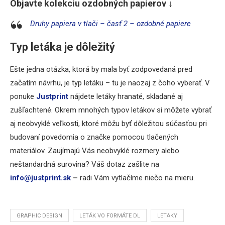
Objavte kolekciu ozdobných papierov ↓
Druhy papiera v tlači – časť 2 – ozdobné papiere
Typ letáka je dôležitý
Ešte jedna otázka, ktorá by mala byť zodpovedaná pred
začatím návrhu, je typ letáku – tu je naozaj z čoho vyberať. V
ponuke
Justprint
nájdete letáky hranaté, skladané aj
zušľachtené. Okrem mnohých typov letákov si môžete vybrať
aj neobvyklé veľkosti, ktoré môžu byť dôležitou súčasťou pri
budovaní povedomia o značke pomocou tlačených
materiálov. Zaujímajú Vás neobvyklé rozmery alebo
neštandardná surovina? Váš dotaz zašlite na
info@justprint.sk
–
radi Vám vytlačíme niečo na mieru.
GRAPHIC DESIGN
LETÁK VO FORMÁTE DL
LETAKY