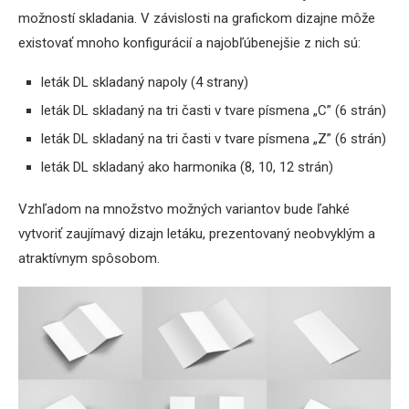
možností skladania. V závislosti na grafickom dizajne môže
existovať mnoho konfigurácií a najobľúbenejšie z nich sú:
leták DL skladaný napoly (4 strany)
leták DL skladaný na tri časti v tvare písmena „C” (6 strán)
leták DL skladaný na tri časti v tvare písmena „Z” (6 strán)
leták DL skladaný ako harmonika (8, 10, 12 strán)
Vzhľadom na množstvo možných variantov bude ľahké
vytvoriť zaujímavý dizajn letáku, prezentovaný neobvyklým a
atraktívnym spôsobom.