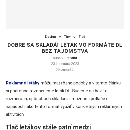
Design
Tipy
Tlač
DOBRE SA SKLADÁ! LETÁK VO FORMÁTE DL
BEZ TAJOMSTVA
autor
Justprint
23 februára 2023
0 Komentár
Reklamné letáky
môžu mať rôzne podoby a v tomto článku
si podrobne rozoberieme leták DL. Budeme sa baviť o
rozmeroch, spôsoboch skladania, možnosti potlače i
nápadoch, ako tento formát využiť v konkrétnych reklamných
aktivitách.
Tlač letákov stále patrí medzi