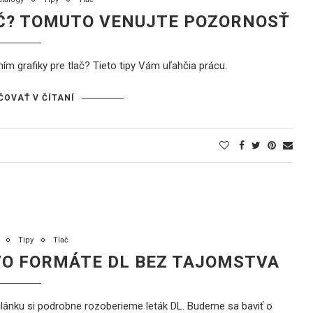
Č? TOMUTO VENUJTE POZORNOSŤ
m grafiky pre tlač? Tieto tipy Vám uľahčia prácu.
ČOVAŤ V ČÍTANÍ
Tipy
Tlač
VO FORMÁTE DL BEZ TAJOMSTVA
ánku si podrobne rozoberieme leták DL. Budeme sa baviť o