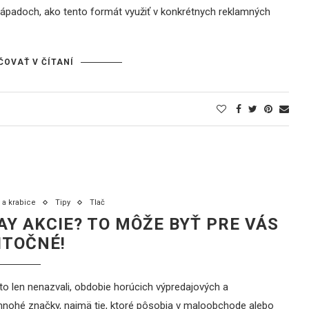
ápadoch, ako tento formát využiť v konkrétnych reklamných
ČOVAŤ V ČÍTANÍ
 a krabice
Tipy
Tlač
AY AKCIE? TO MÔŽE BYŤ PRE VÁS
ITOČNÉ!
o len nenazvali, obdobie horúcich výpredajových a
nohé značky, najmä tie, ktoré pôsobia v maloobchode alebo