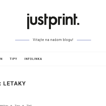
Vitajte na našom blogu!
GN
TIPY
INFOLINKA
:
LETAKY
atalógy
Tipy
Tlač