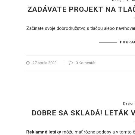
ZADÁVATE PROJEKT NA TLA
Začínate svoje dobrodružstvo s tlačou alebo navrhovaní
POKRA
27 apríla 2023
0 Komentár
Design
DOBRE SA SKLADÁ! LETÁK 
Reklamné letáky
môžu mať rôzne podoby a v tomto čl