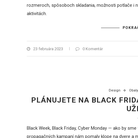
rozmeroch, spôsoboch skladania, možnosti potlače i n
aktivitách.
POKRA
23 februára 2023
0 Komentár
Design
Obaly
PLÁNUJETE NA BLACK FRID
UŽ
Black Week, Black Friday, Cyber Monday — ako by sme t
propagačných kampaní nám pomaly klope na dvere a m