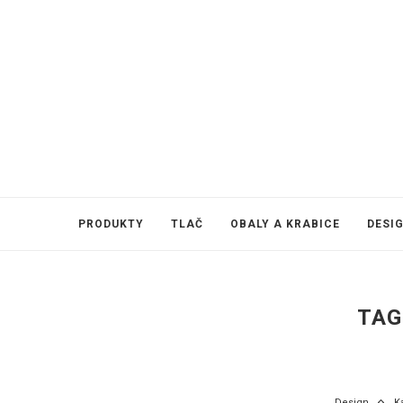
PRODUKTY
TLAČ
OBALY A KRABICE
DESI
TAG
Design
K