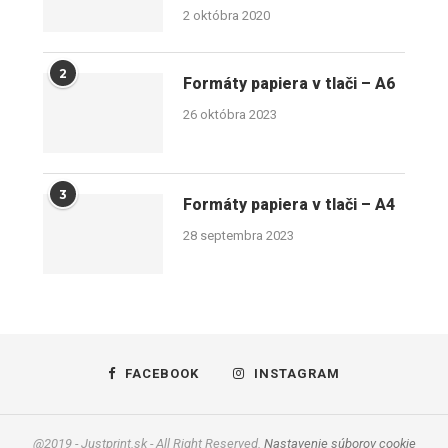
2 októbra 2020
2
Formáty papiera v tlači – A6
26 októbra 2023
3
Formáty papiera v tlači – A4
28 septembra 2023
FACEBOOK
INSTAGRAM
@2019 - Justprint.sk - All Right Reserved.
Nastavenie súborov cookie