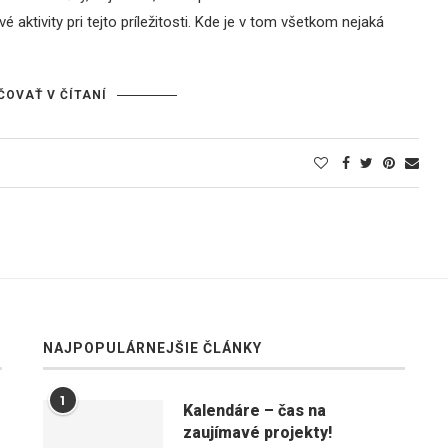
aktivity pri tejto príležitosti. Kde je v tom všetkom nejaká
ČOVAŤ V ČÍTANÍ
NAJPOPULÁRNEJŠIE ČLÁNKY
1
Kalendáre – čas na
zaujímavé projekty!