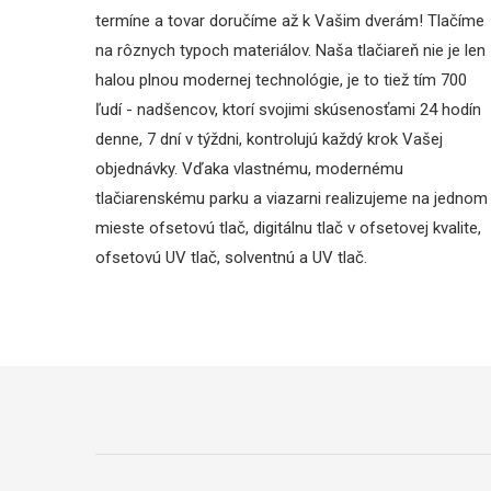
termíne a tovar doručíme až k Vašim dverám! Tlačíme
na rôznych typoch materiálov. Naša tlačiareň nie je len
halou plnou modernej technológie, je to tiež tím 700
ľudí - nadšencov, ktorí svojimi skúsenosťami 24 hodín
denne, 7 dní v týždni, kontrolujú každý krok Vašej
objednávky. Vďaka vlastnému, modernému
tlačiarenskému parku a viazarni realizujeme na jednom
mieste ofsetovú tlač, digitálnu tlač v ofsetovej kvalite,
ofsetovú UV tlač, solventnú a UV tlač.