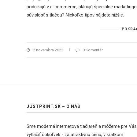
podnikajú v e-commerce, plánujú špeciálne marketingové 
súvislosť s tlačou? Niekoľko tipov nájdete nižšie.
POKRA
2 novembra 2022
0 Komentár
JUSTPRINT.SK – O NÁS
Sme moderná internetová tlačiareň a môžeme pre Vás
vytlačiť čokoľvek - za atraktívnu cenu, v krátkom