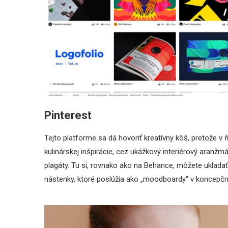
Pinterest
Tejto platforme sa dá hovoriť kreatívny kôš, pretože 
kulinárskej inšpirácie, cez ukážkový interiérový aranž
plagáty. Tu si, rovnako ako na Behance, môžete uklada
nástenky, ktoré poslúžia ako „moodboardy“ v koncepčne