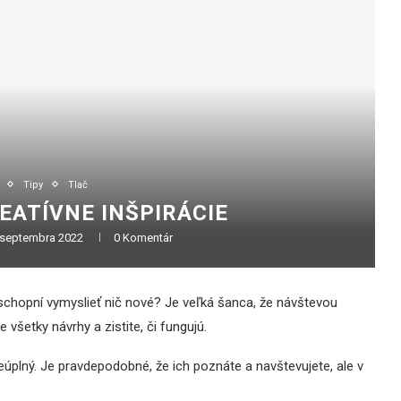
Tipy
Tlač
EATÍVNE INŠPIRÁCIE
 septembra 2022
0 Komentár
 schopní vymyslieť nič nové? Je veľká šanca, že návštevou
 všetky návrhy a zistite, či fungujú.
úplný. Je pravdepodobné, že ich poznáte a navštevujete, ale v