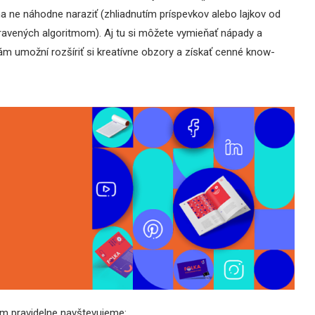
 ne náhodne naraziť (zhliadnutím príspevkov alebo lajkov od
ipravených algoritmom). Aj tu si môžete vymieňať nápady a
 umožní rozšíriť si kreatívne obzory a získať cenné know-
ním pravidelne navštevujeme: