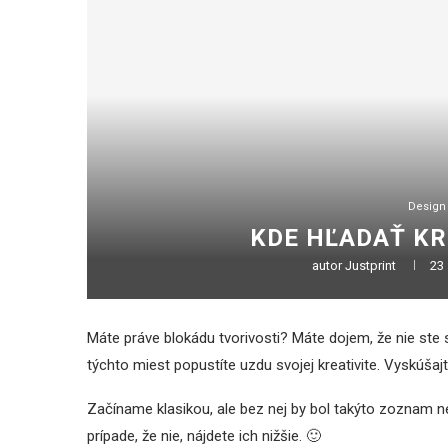
Design
KDE HĽADAŤ KR
autor
Justprint
23
Máte práve blokádu tvorivosti? Máte dojem, že nie ste
týchto miest popustíte uzdu svojej kreativite. Vyskúšajte
Začíname klasikou, ale bez nej by bol takýto zoznam ne
prípade, že nie, nájdete ich nižšie. 🙂