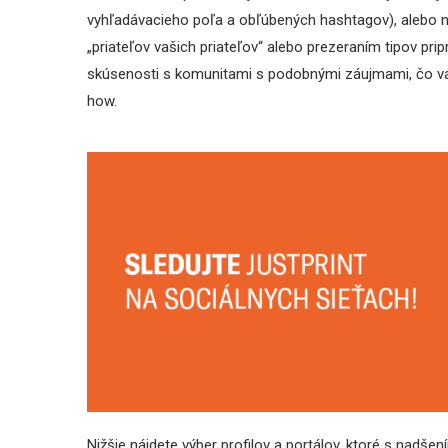
vyhľadávacieho poľa a obľúbených hashtagov), alebo na
„priateľov vašich priateľov“ alebo prezeraním tipov pr
skúsenosti s komunitami s podobnými záujmami, čo vám
how.
Nižšie nájdete výber profilov a portálov, ktoré s nadše