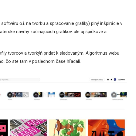
oftvéru o.i. na tvorbu a spracovanie grafiky) plný inšpirácie v
atérske návrhy začínajúcich grafikov, ale aj špičkové a
rofily tvorcov a tvorkýň pridať k sledovaným. Algoritmus webu
ho, čo ste tam v poslednom čase hľadali.