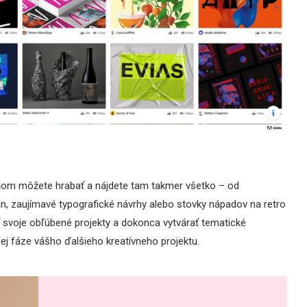
v ňom môžete hrabať a nájdete tam takmer všetko – od
mán, zaujímavé typografické návrhy alebo stovky nápadov na retro
ť svoje obľúbené projekty a dokonca vytvárať tematické
j fáze vášho ďalšieho kreatívneho projektu.