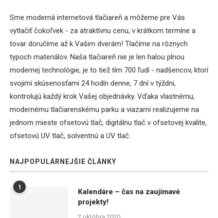
Sme moderná internetová tlačiareň a môžeme pre Vás
vytlačiť čokoľvek - za atraktívnu cenu, v krátkom termíne a
tovar doručíme až k Vašim dverám! Tlačíme na rôznych
typoch materiálov. Naša tlačiareň nie je len halou plnou
modernej technológie, je to tiež tím 700 ľudí - nadšencov, ktorí
svojimi skúsenosťami 24 hodín denne, 7 dní v týždni,
kontrolujú každý krok Vašej objednávky. Vďaka vlastnému,
modernému tlačiarenskému parku a viazarni realizujeme na
jednom mieste ofsetovú tlač, digitálnu tlač v ofsetovej kvalite,
ofsetovú UV tlač, solventnú a UV tlač.
NAJPOPULÁRNEJŠIE ČLÁNKY
1
Kalendáre – čas na zaujímavé
projekty!
2 októbra 2020