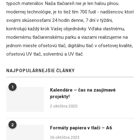
typoch materiálov. Naša tlačiareň nie je len halou plnou
modernej technológie, je to tiež tím 700 ľudí - nadšencov, ktorí
svojimi skúsenosťami 24 hodín denne, 7 dní v týždni,
kontrolujú každý krok Vašej objednávky. Vďaka vlastnému,
modernému tlačiarenskému parku a viazarni realizujeme na
jednom mieste ofsetovú tlač, digitálnu tlač v ofsetovej kvalite,
ofsetovú UV tlač, solventnú a UV tlač.
NAJPOPULÁRNEJŠIE ČLÁNKY
1
Kalendáre – čas na zaujímavé
projekty!
2 októbra 2020
2
Formáty papiera v tlači – A6
26 októbra 2023