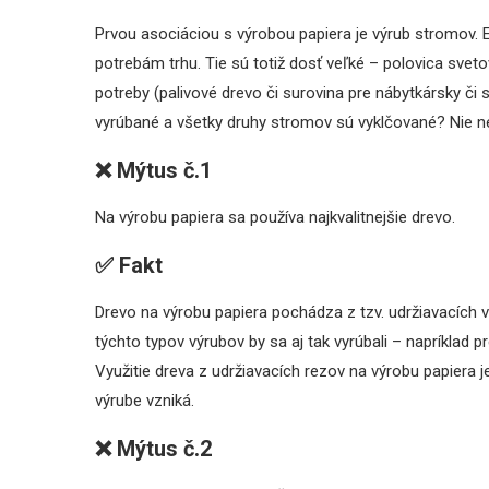
Prvou asociáciou s výrobou papiera je výrub stromov. E
potrebám trhu. Tie sú totiž dosť veľké – polovica sveto
potreby (palivové drevo či surovina pre nábytkársky č
vyrúbané a všetky druhy stromov sú vyklčované? Nie n
❌ Mýtus č.1
Na výrobu papiera sa používa najkvalitnejšie drevo.
✅
Fakt
Drevo na výrobu papiera pochádza z tzv. udržiavacích 
týchto typov výrubov by sa aj tak vyrúbali – napríklad pr
Využitie dreva z udržiavacích rezov na výrobu papiera j
výrube vzniká.
❌
Mýtus č.2