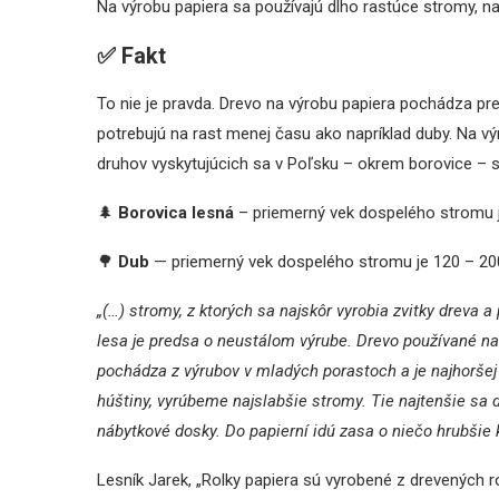
Na výrobu papiera sa používajú dlho rastúce stromy, na
✅
Fakt
To nie je pravda. Drevo na výrobu papiera pochádza pre
potrebujú na rast menej času ako napríklad duby. Na vý
druhov vyskytujúcich sa v Poľsku – okrem borovice – smr
🌲
Borovica lesná
– priemerný vek dospelého stromu 
🌳
Dub
— priemerný vek dospelého stromu je 120 – 20
„(…) stromy, z ktorých sa najskôr vyrobia zvitky dreva a
lesa je predsa o neustálom výrube. Drevo používané na
pochádza z výrubov v mladých porastoch a je najhoršej 
húštiny, vyrúbeme najslabšie stromy. Tie najtenšie sa d
nábytkové dosky. Do papierní idú zasa o niečo hrubšie 
Lesník Jarek, „Rolky papiera sú vyrobené z drevených rol