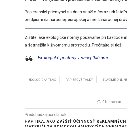
Papierenský priemysel sa dnes snaží o čoraz udržateľn
predpismi na národnej, európskej a medzinárodnej úro
Zistite, aké ekologické normy používame pri každodenne
a šetrnejšia k životnému prostrediu. Prečítajte si tiež:
Ekologické postupy v našej tlačiarni
EKOLOGICKA TLAC
PAPIEROVÉ TAŠKY
TLAČIME ONLIN
0 Komentár
Predchádzajúci článok
HAPTIKA. AKO ZVÝŠIŤ ÚČINNOSŤ REKLAMNÝCH
MATERIÁLOV POMOCOU HMATOVÝCH VNEMOV?