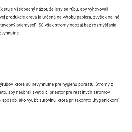
xistuje všeobecný názor, že lesy sa rúbu, aby vyhovovali
vej produkcie dreva je určená na výrobu papiera, zvyšok na iné
i stavebný priemysel). Sú však stromy naozaj bez rozmýšľania
evyhnutne.
výrubov, ktoré sú nevyhnutné pre hygienu porastu. Stromy z
eto, aby neubrali svetlo či priestor pre rast iných stromov.
e spôsob, ako využiť surovinu, ktorá pri takomto „hygienickom“