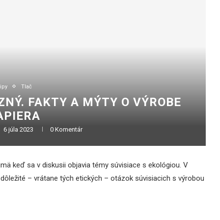
ipy
Tlač
OZNÝ. FAKTY A MÝTY O VÝROBE
APIERA
6 júla 2023
0 Komentár
mä keď sa v diskusii objavia témy súvisiace s ekológiou. V
ôležité – vrátane tých etických – otázok súvisiacich s výrobou