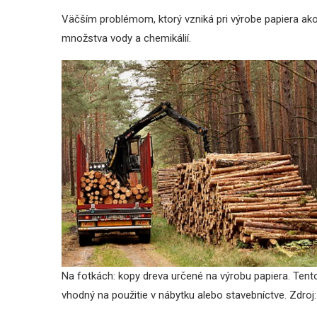
Väčším problémom, ktorý vzniká pri výrobe papiera ako
množstva vody a chemikálií.
Na fotkách: kopy dreva určené na výrobu papiera. Tento 
vhodný na použitie v nábytku alebo stavebníctve. Zdroj: 