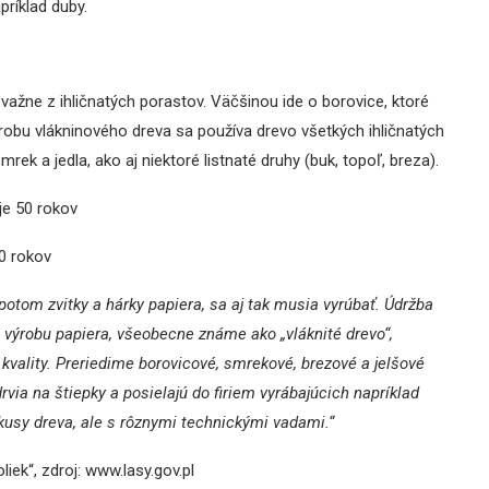
príklad duby.
važne z ihličnatých porastov. Väčšinou ide o borovice, ktoré
robu vlákninového dreva sa používa drevo všetkých ihličnatých
ek a jedla, ako aj niektoré listnaté druhy (buk, topoľ, breza).
je 50 rokov
0 rokov
 potom zvitky a hárky papiera, sa aj tak musia vyrúbať. Údržba
 výrobu papiera, všeobecne známe ako „vláknité drevo“,
kvality. Preriedime borovicové, smrekové, brezové a jelšové
rvia na štiepky a posielajú do firiem vyrábajúcich napríklad
kusy dreva, ale s rôznymi technickými vadami.“
iek“, zdroj: www.lasy.gov.pl