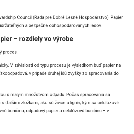
tewardship Council (Rada pre Dobré Lesné Hospodárstvo). Papier
 udržateľných a bezpečne obhospodarovaných lesov.
pier – rozdiely vo výrobe
ý proces.
ky. V závislosti od typu procesu je výsledkom buď papier na
ízkoodpadová, v prípade druhej idú zvyšky zo spracovania do
ou s malým množstvom odpadu. Počas spracovania sa
u s ďalšími zložkami, ako sú živice a lignín, kým sa celulózové
vnú buničinu, odpadový papier a celulózovú buničinu – v