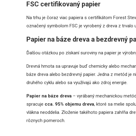
FSC certifikovaný papier
Na trhu je čoraz viac papiera s certifikátom Forest S
označený symbolom FSC je vyrobený z dreva z trvalo
Papier na báze dreva a bezdrevný pa
Ďalšou otázkou po získaní suroviny na papier je výrobn
Drevná hmota sa upravuje buď chemicky alebo mechanic
báze dreva alebo bezdrevný papier. Jedna z metód je n
druhého cyklu alebo sa využívajú ako zdroj energie.
Papier na báze dreva
– vyrábaný mechanickou metód
spracuje
cca. 95% objemu dreva
, ktoré sa melie spol
vlákna neoddelia. Zloženie takéhoto papiera zahŕňa dre
rôznych pomeroch.