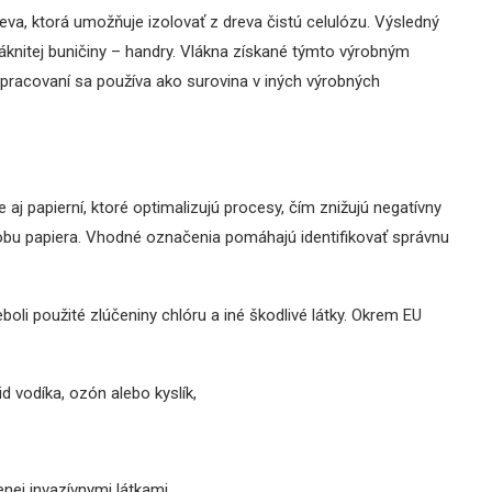
eva, ktorá umožňuje izolovať z dreva čistú celulózu. Výsledný
láknitej buničiny – handry. Vlákna získané týmto výrobným
pracovaní sa používa ako surovina v iných výrobných
 aj papierní, ktoré optimalizujú procesy, čím znižujú negatívny
robu papiera. Vhodné označenia pomáhajú identifikovať správnu
oli použité zlúčeniny chlóru a iné škodlivé látky. Okrem EU
d vodíka, ozón alebo kyslík,
ej invazívnymi látkami.