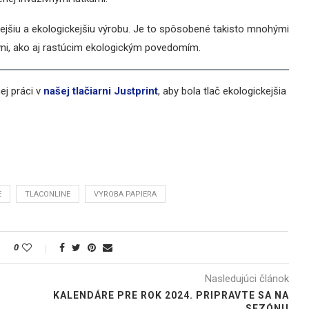
ejšiu a ekologickejšiu výrobu. Je to spôsobené takisto mnohými
vni, ako aj rastúcim ekologickým povedomím.
j práci v
našej tlačiarni Justprint
, aby bola tlač ekologickejšia
E
TLACONLINE
VYROBA PAPIERA
0
Nasledujúci článok
KALENDÁRE PRE ROK 2024. PRIPRAVTE SA NA
SEZÓNU