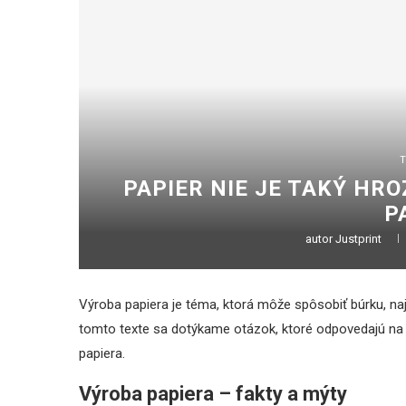
T
PAPIER NIE JE TAKÝ HR
P
autor
Justprint
Výroba papiera je téma, ktorá môže spôsobiť búrku, naj
tomto texte sa dotýkame otázok, ktoré odpovedajú na d
papiera.
Výroba papiera – fakty a mýty