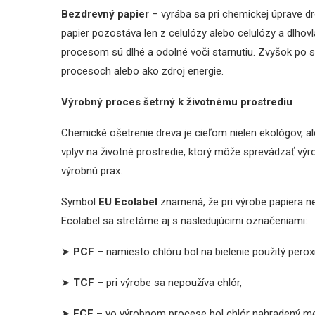
Bezdrevný papier
– vyrába sa pri chemickej úprave dr
papier pozostáva len z celulózy alebo celulózy a dlhov
procesom sú dlhé a odolné voči starnutiu. Zvyšok po s
procesoch alebo ako zdroj energie.
Výrobný proces šetrný k životnému prostrediu
Chemické ošetrenie dreva je cieľom nielen ekológov, ale
vplyv na životné prostredie, ktorý môže sprevádzať vý
výrobnú prax.
Symbol
EU Ecolabel
znamená, že pri výrobe papiera neb
Ecolabel sa stretáme aj s nasledujúcimi označeniami:
➤
PCF
– namiesto chlóru bol na bielenie použitý peroxi
➤
TCF
– pri výrobe sa nepoužíva chlór,
➤
ECF
– vo výrobnom procese bol chlór nahradený men