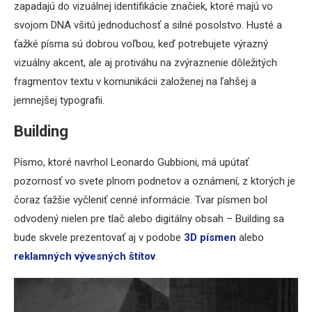
zapadajú do vizuálnej identifikácie značiek, ktoré majú vo
svojom DNA všitú jednoduchosť a silné posolstvo. Husté a
ťažké písma sú dobrou voľbou, keď potrebujete výrazný
vizuálny akcent, ale aj protiváhu na zvýraznenie dôležitých
fragmentov textu v komunikácii založenej na ľahšej a
jemnejšej typografii.
Building
Písmo, ktoré navrhol Leonardo Gubbioni, má upútať
pozornosť vo svete plnom podnetov a oznámení, z ktorých je
čoraz ťažšie vyčleniť cenné informácie. Tvar písmen bol
odvodený nielen pre tlač alebo digitálny obsah – Building sa
bude skvele prezentovať aj v podobe
3D písmen
alebo
reklamných vývesných štítov
.