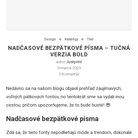
Design
Katalógy
Tlač
NADČASOVÉ BEZPÄTKOVÉ PÍSMA – TUČNÁ
VERZIA BOLD
autor
Justprint
9 marca 2023
0 Komentár
Nedávno sa na našom blogu objavil prehľad zaujímavých,
voľných pätkových fontov, no tentokrát sme sa vydali inou
cestou, pričom upozorňujeme, že to bude husté! 😎
Nadčasové bezpätkové písma
Zdá sa, že tieto fonty nepodliehajú móde a trendom, dokonale