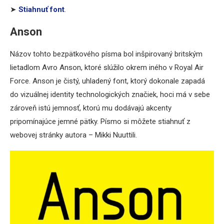
➤
Stiahnuť font
.
Anson
Názov tohto bezpätkového písma bol inšpirovaný britským
lietadlom Avro Anson, ktoré slúžilo okrem iného v Royal Air
Force. Anson je čistý, uhladený font, ktorý dokonale zapadá
do vizuálnej identity technologických značiek, hoci má v sebe
zároveň istú jemnosť, ktorú mu dodávajú akcenty
pripomínajúce jemné pätky. Písmo si môžete stiahnuť z
webovej stránky autora – Mikki Nuuttili.