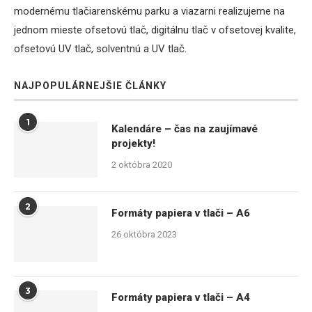
modernému tlačiarenskému parku a viazarni realizujeme na
jednom mieste ofsetovú tlač, digitálnu tlač v ofsetovej kvalite,
ofsetovú UV tlač, solventnú a UV tlač.
NAJPOPULÁRNEJŠIE ČLÁNKY
1
Kalendáre – čas na zaujímavé
projekty!
2 októbra 2020
2
Formáty papiera v tlači – A6
26 októbra 2023
3
Formáty papiera v tlači – A4