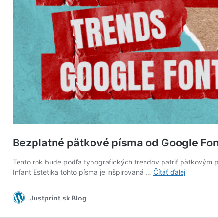
Bezplatné pätkové písma od Google Fon
Tento rok bude podľa typografických trendov patriť pätkovým p
Bezplatné
Infant Estetika tohto písma je inšpirovaná …
Čítať ďalej
pätkové
písma
Justprint.sk Blog
od
Google