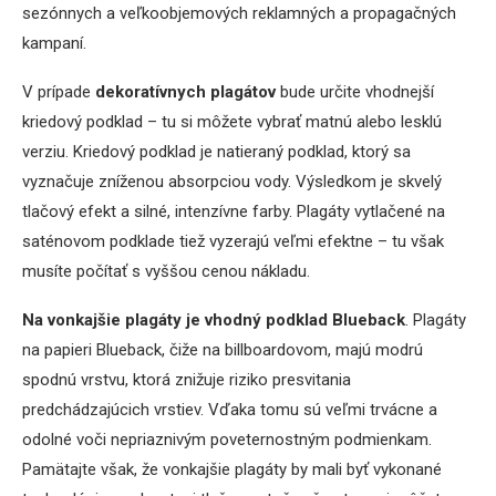
sezónnych a veľkoobjemových reklamných a propagačných
kampaní.
V prípade
dekoratívnych plagátov
bude určite vhodnejší
kriedový podklad – tu si môžete vybrať matnú alebo lesklú
verziu. Kriedový podklad je natieraný podklad, ktorý sa
vyznačuje zníženou absorpciou vody. Výsledkom je skvelý
tlačový efekt a silné, intenzívne farby. Plagáty vytlačené na
saténovom podklade tiež vyzerajú veľmi efektne – tu však
musíte počítať s vyššou cenou nákladu.
Na vonkajšie plagáty je vhodný podklad Blueback
. Plagáty
na papieri Blueback, čiže na billboardovom, majú modrú
spodnú vrstvu, ktorá znižuje riziko presvitania
predchádzajúcich vrstiev. Vďaka tomu sú veľmi trvácne a
odolné voči nepriaznivým poveternostným podmienkam.
Pamätajte však, že vonkajšie plagáty by mali byť vykonané