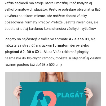
každá tlačiareň má stroje, ktoré umožňujú tlač malých aj
veľkoformátových plagátov. Preto je potrebné objednať si tlač
zavčasu na takom mieste, kde môžete dostať všetky
požadované formáty. Prečo? Pretože ušetríte nielen čas, ale
budete si istí aj farebnou konzistenciou všetkých výtlačkov.
Plagáty sa najčastejšie tlačia vo formáte
A2 alebo B1
, ale
môžete sa stretnúť aj s úzkym
formátom šerpy
alebo
plagátmi A0, B0 a XXL.
Ak sa Vaše reklamné plagáty
nezmestia do typických rámcov, môžete si objednať aj vlastný
rozmer posteru (až do158 x 500 cm).