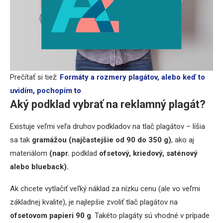
Prečítať si tiež:
Formáty a rozmery plagátov, alebo keď to
uvidím, pochopím to
Aký podklad vybrať na reklamný plagát?
Existuje veľmi veľa druhov podkladov na tlač plagátov – líšia
sa tak
gramážou (najčastejšie od 90 do 350 g)
, ako aj
materiálom
(napr.
podklad
ofsetový, kriedový, saténový
alebo blueback).
Ak chcete vytlačiť veľký náklad za nízku cenu (ale vo veľmi
základnej kvalite), je najlepšie zvoliť tlač plagátov na
ofsetovom papieri 90 g
. Takéto plagáty sú vhodné v prípade