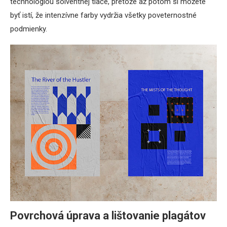
technológiou solventnej tlače, pretože až potom si môžete
byť istí, že intenzívne farby vydržia všetky poveternostné
podmienky.
Povrchová úprava a lištovanie plagátov