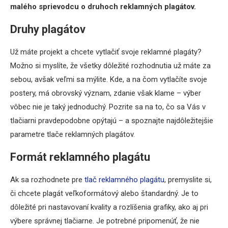
malého sprievodcu o druhoch reklamných plagátov.
Druhy plagátov
Už máte projekt a chcete vytlačiť svoje
reklamné plagáty?
Možno si myslíte, že všetky dôležité rozhodnutia už máte za
sebou, avšak veľmi sa mýlite. Kde, a na čom vytlačíte svoje
postery, má obrovský význam, zdanie však klame – výber
vôbec nie je taký jednoduchý. Pozrite sa na to, čo sa Vás v
tlačiarni pravdepodobne opýtajú – a spoznajte najdôležitejšie
parametre tlače reklamných plagátov.
Formát reklamného plagátu
Ak sa rozhodnete pre
tlač reklamného plagátu
, premyslite si,
či chcete plagát veľkoformátový alebo štandardný. Je to
dôležité pri nastavovaní kvality a rozlíšenia grafiky, ako aj pri
výbere správnej tlačiarne. Je potrebné pripomenúť, že nie