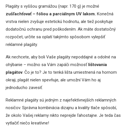
Plagáty s vyššou gramážou (napr. 170 g) je možné
zušľachťovať – fóliou a parciálnym UV lakom.
Konečná
vrstva nielen zvyšuje estetickú hodnotu, ale tiež poskytuje
dodatočnú ochranu pred poškodením. Ak máte dostatočný
rozpočet, určite sa oplatí takýmto spôsobom vylepšiť
reklamné plagáty.
Ak nechcete, aby boli Vaše plagáty nepoddajné a odolné na
ohýbanie – možno sa Vám zapáči možnosť
lištovania
plagátov
. Čo je to? Je to tenká lišta umiestnená na hornom
okraji, plagát nielen spevňuje, ale umožní Vám ho aj
jednoducho zavesiť.
Reklamné plagáty sú jedným z najefektívnejších reklamných
nosičov. Správna kombinácia dizajnu a kvality tlače spôsobí,
že okolo Vašej reklamy nikto neprejde ľahostajne. Je teda čas
vytlačiť niečo kreatívne!