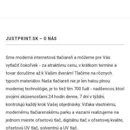
JUSTPRINT.SK – O NÁS
Sme moderná internetová tlačiareň a môžeme pre Vás
vytlačiť čokoľvek - za atraktívnu cenu, v krátkom termíne a
tovar doručíme až k Vašim dverám! Tlačíme na rôznych
typoch materiálov. Naša tlačiareň nie je len halou plnou
modernej technológie, je to tiež tím 700 ľudí - nadšencov, ktorí
svojimi skúsenosťami 24 hodín denne, 7 dní v týždni,
kontrolujú každý krok Vašej objednávky. Vďaka vlastnému,
modernému tlačiarenskému parku a viazarni realizujeme na
jednom mieste ofsetovú tlač, digitálnu tlač v ofsetovej kvalite,
ofsetovú UV tlač, solventnú a UV tlač.