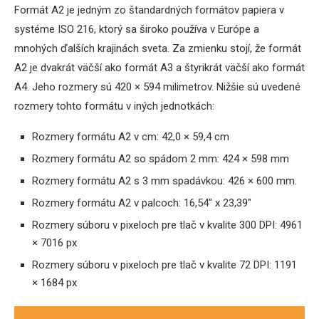
Formát A2 je jedným zo štandardných formátov papiera v
systéme ISO 216, ktorý sa široko používa v Európe a
mnohých ďalších krajinách sveta. Za zmienku stojí, že formát
A2 je dvakrát väčší ako formát A3 a štyrikrát väčší ako formát
A4. Jeho rozmery sú 420 × 594 milimetrov. Nižšie sú uvedené
rozmery tohto formátu v iných jednotkách:
Rozmery formátu A2 v cm: 42,0 × 59,4 cm
Rozmery formátu A2 so spádom 2 mm: 424 × 598 mm
Rozmery formátu A2 s 3 mm spadávkou: 426 × 600 mm.
Rozmery formátu A2 v palcoch: 16,54″ x 23,39″
Rozmery súboru v pixeloch pre tlač v kvalite 300 DPI: 4961
× 7016 px
Rozmery súboru v pixeloch pre tlač v kvalite 72 DPI: 1191
× 1684 px