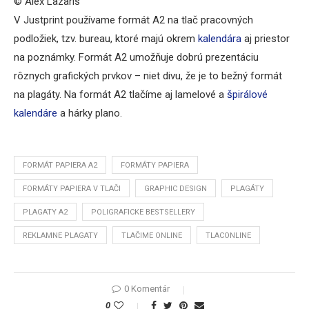
© Alex Lazaris
V Justprint používame formát A2 na tlač pracovných
podložiek, tzv. bureau, ktoré majú okrem
kalendára
aj priestor
na poznámky. Formát A2 umožňuje dobrú prezentáciu
rôznych grafických prvkov – niet divu, že je to bežný formát
na plagáty. Na formát A2 tlačíme aj lamelové a
špirálové
kalendáre
a hárky plano.
FORMÁT PAPIERA A2
FORMÁTY PAPIERA
FORMÁTY PAPIERA V TLAČI
GRAPHIC DESIGN
PLAGÁTY
PLAGATY A2
POLIGRAFICKE BESTSELLERY
REKLAMNE PLAGATY
TLAČIME ONLINE
TLACONLINE
0 Komentár
0