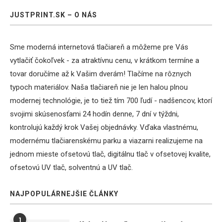
JUSTPRINT.SK – O NÁS
Sme moderná internetová tlačiareň a môžeme pre Vás
vytlačiť čokoľvek - za atraktívnu cenu, v krátkom termíne a
tovar doručíme až k Vašim dverám! Tlačíme na rôznych
typoch materiálov. Naša tlačiareň nie je len halou plnou
modernej technológie, je to tiež tím 700 ľudí - nadšencov, ktorí
svojimi skúsenosťami 24 hodín denne, 7 dní v týždni,
kontrolujú každý krok Vašej objednávky. Vďaka vlastnému,
modernému tlačiarenskému parku a viazarni realizujeme na
jednom mieste ofsetovú tlač, digitálnu tlač v ofsetovej kvalite,
ofsetovú UV tlač, solventnú a UV tlač.
NAJPOPULÁRNEJŠIE ČLÁNKY
1