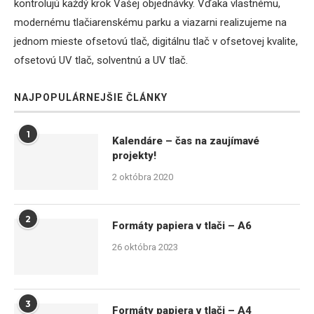
kontrolujú každý krok Vašej objednávky. Vďaka vlastnému,
modernému tlačiarenskému parku a viazarni realizujeme na
jednom mieste ofsetovú tlač, digitálnu tlač v ofsetovej kvalite,
ofsetovú UV tlač, solventnú a UV tlač.
NAJPOPULÁRNEJŠIE ČLÁNKY
1
Kalendáre – čas na zaujímavé
projekty!
2 októbra 2020
2
Formáty papiera v tlači – A6
26 októbra 2023
3
Formáty papiera v tlači – A4