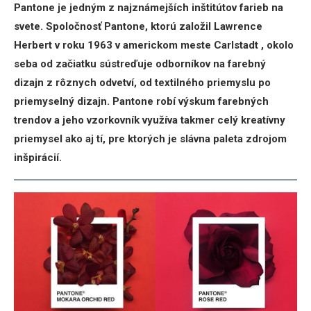
Pantone je jedným z najznámejších inštitútov farieb na
svete. Spoločnosť Pantone, ktorú založil Lawrence
Herbert v roku 1963 v americkom meste Carlstadt , okolo
seba od začiatku sústreďuje odborníkov na farebný
dizajn z rôznych odvetví, od textilného priemyslu po
priemyselný dizajn. Pantone robí výskum farebných
trendov a jeho vzorkovník využíva takmer celý kreatívny
priemysel ako aj tí, pre ktorých je slávna paleta zdrojom
inšpirácií.