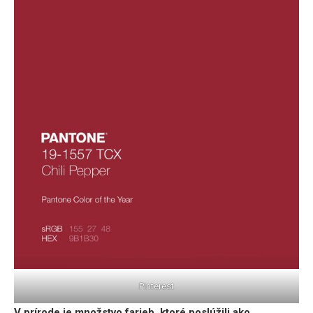
Pinterest
V prírode je množstvo farieb, ktoré poslúžili ako