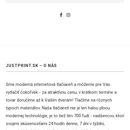
JUSTPRINT.SK – O NÁS
Sme moderná internetová tlačiareň a môžeme pre Vás
vytlačiť čokoľvek - za atraktívnu cenu, v krátkom termíne a
tovar doručíme až k Vašim dverám! Tlačíme na rôznych
typoch materiálov. Naša tlačiareň nie je len halou plnou
modernej technológie, je to tiež tím 700 ľudí - nadšencov, ktorí
svojimi skúsenosťami 24 hodín denne, 7 dní v týždni,