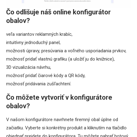
Čo odlišuje náš online konfigurátor
obalov?
veľa variantov reklamných krabíc,
intuitívny jednoduchý panel,
možnosti úpravy, presúvania a voľného usporiadania prvkov,
možnosť pridať vlastnú grafiku (a uložiť ju do knižnice),
3D vizualizácia návrhu,
možnosť pridať čiarové kódy a QR kódy,
možnosť pridávania zušľachtení.
Čo môžete vytvoriť v konfigurátore
obalov?
V našom konfigurátore navrhnete firemný obal úplne od
začiatku. Vyberte si konkrétny produkt a kliknutím na tlačidlo
objednať prejdete do konfigurátora. Tu môžete nahrať hotový