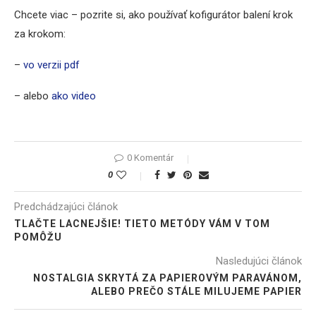
Chcete viac – pozrite si, ako používať kofigurátor balení krok
za krokom:
–
vo verzii pdf
– alebo
ako video
0 Komentár
0
Predchádzajúci článok
TLAČTE LACNEJŠIE! TIETO METÓDY VÁM V TOM
POMÔŽU
Nasledujúci článok
NOSTALGIA SKRYTÁ ZA PAPIEROVÝM PARAVÁNOM,
ALEBO PREČO STÁLE MILUJEME PAPIER