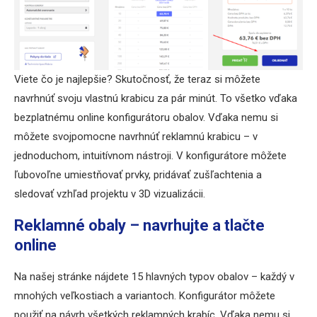
Viete čo je najlepšie? Skutočnosť, že teraz si môžete
navrhnúť svoju vlastnú krabicu za pár minút. To všetko vďaka
bezplatnému online konfigurátoru obalov. Vďaka nemu si
môžete svojpomocne navrhnúť reklamnú krabicu – v
jednoduchom, intuitívnom nástroji. V konfigurátore môžete
ľubovoľne umiestňovať prvky, pridávať zušľachtenia a
sledovať vzhľad projektu v 3D vizualizácii.
Reklamné obaly – navrhujte a tlačte
online
Na našej stránke nájdete 15 hlavných typov obalov – každý v
mnohých veľkostiach a variantoch. Konfigurátor môžete
použiť na návrh všetkých reklamných krabíc. Vďaka nemu si