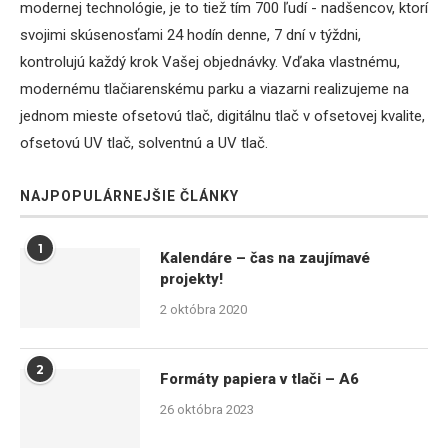
modernej technológie, je to tiež tím 700 ľudí - nadšencov, ktorí
svojimi skúsenosťami 24 hodín denne, 7 dní v týždni,
kontrolujú každý krok Vašej objednávky. Vďaka vlastnému,
modernému tlačiarenskému parku a viazarni realizujeme na
jednom mieste ofsetovú tlač, digitálnu tlač v ofsetovej kvalite,
ofsetovú UV tlač, solventnú a UV tlač.
NAJPOPULÁRNEJŠIE ČLÁNKY
1
Kalendáre – čas na zaujímavé
projekty!
2 októbra 2020
2
Formáty papiera v tlači – A6
26 októbra 2023