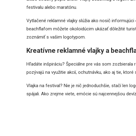
festivalu alebo maratónu.
Vytlačené reklamné vlajky slúžia ako nosič informujúc
beachflafom môžete okoloidúcim ukázať dôležité turist
zoznámiť s vašim logotypom.
Kreatívne reklamné vlajky a beachfl
Hľadáte inšpiráciu? Špeciálne pre vás som zozbierala r
pozývajú na využitie akcií, ochutnávku, ako aj tie, ktoré
Vlajka na festival? Nie je nič jednoduchšie, stačí len l
spájali. Ako zrejme viete, emócie sú najcennejšou deví