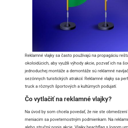
Reklamné vlajky sa často používajú na propagáciu reš
okoloidúcich, aby využili výhody akcie, pozvať ich na 
jednoduchej montáže a demontáže sú reklamné navíjače
sezónnych turistických atrakcií. Reklamné vlajky sa p
truck a rôznych športových a kultúrnych podujatí.
Čo vytlačiť na reklamné vlajky?
Na úvod by som chcela povedať, že nie ste obmedzení f
meniacim sa poveternostným podmienkam. Na reklamnýc
alebo stručný popis akcie. Vlajky beachflag s logom 