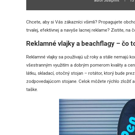
autor
Justprint
15
Chcete, aby si Vás zákazníci všimli? Propagujete obch
trvalej, efektívnej a navyše lacnej reklame? Zistite, na
Reklamné vlajky a beachflagy – čo t
Reklamné vlajky sa používajú už roky a stále nemajú k
všestranným využitím a dobrým pomerom kvality a ceny.
látku, skladací, otočný stojan – rotátor, ktorý bude pre
zodpovedajúcom stojane. Celok môžete rýchlo zložiť a 
taške.