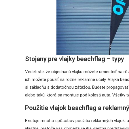
Stojany pre vlajky beachflag – typy
Vedeli ste, že objednanú vlajku môžete umiestniť na 
ich môžete použiť na rôzne reklamné účely. Vlajka be
si základňu s dodatočnou záťažou. Budete propagovať
alebo takú, ktorá sa montuje pod kolesá auta. Všetky t
Použitie vlajok beachflag a reklamný
Existuje mnoho spôsobov použitia reklamných vlajok, ale
vlastné, pretože vás obmedzuje iba vlastná predstavivo