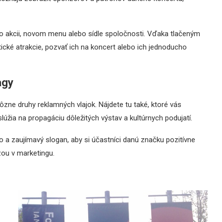
i o akcii, novom menu alebo sídle spoločnosti. Vďaka tlačeným
ické atrakcie, pozvať ich na koncert alebo ich jednoducho
agy
ôzne druhy reklamných vlajok. Nájdete tu také, ktoré vás
 slúžia na propagáciu dôležitých výstav a kultúrnych podujatí.
ogo a zaujímavý slogan, aby si účastníci danú značku pozitívne
zou v marketingu.