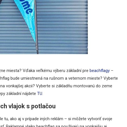
rôzne miesta? Vďaka veľkému výberu základní pre
beachflagy
–
achflag bude umiestnená na rušnom a veternom mieste? Vyberte
 na vonkajšej akcii? Vyberte si základňu montovanú do zeme
ypy základní nájdete
TU
.
ch vlajok s potlačou
 tu, ako aj v prípade iných reklám – si môžete vytvoriť svoje
sť. Reklamné vlajky beachflag sa používajú na vonkajšiu aj