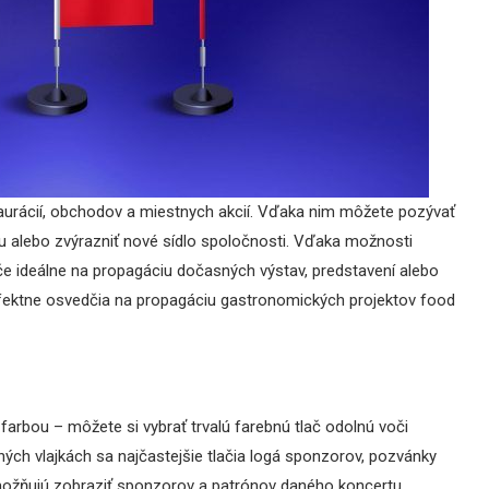
taurácií, obchodov a miestnych akcií. Vďaka nim môžete pozývať
šou alebo zvýrazniť nové sídlo spoločnosti. Vďaka možnosti
 ideálne na propagáciu dočasných výstav, predstavení alebo
erfektne osvedčia na propagáciu gastronomických projektov food
arbou – môžete si vybrať trvalú farebnú tlač odolnú voči
h vlajkách sa najčastejšie tlačia logá sponzorov, pozvánky
umožňujú zobraziť sponzorov a patrónov daného koncertu,