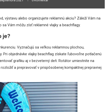
 septembra 2021
0 Komentár
od, výstavu alebo organizujete reklamnú akciu? Záleží Vám na
 čo sa Vám môžu zísť reklamné vlajky a beachflagy.
o je?
onkurenciu. Vyznačujú sa veľkou reklamnou plochou,
 Pri objednávke vlajky beachflag získate ľubovoľne potlačenú
zentovať grafiku aj v bezveterný deň. Rotátor umiestnite na
rozložiť a prepravovať v prispôsobenej kompaktnej prepravnej