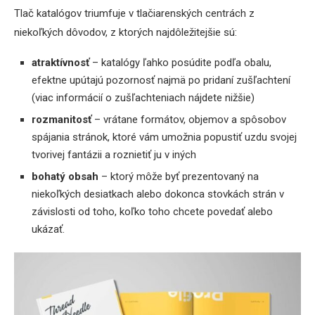
Tlač katalógov triumfuje v tlačiarenských centrách z
niekoľkých dôvodov, z ktorých najdôležitejšie sú:
atraktívnosť
– katalógy ľahko posúdite podľa obalu,
efektne upútajú pozornosť najmä po pridaní zušľachtení
(viac informácií o zušľachteniach nájdete nižšie)
rozmanitosť
– vrátane formátov, objemov a spôsobov
spájania stránok, ktoré vám umožnia popustiť uzdu svojej
tvorivej fantázii a roznietiť ju v iných
bohatý obsah
– ktorý môže byť prezentovaný na
niekoľkých desiatkach alebo dokonca stovkách strán v
závislosti od toho, koľko toho chcete povedať alebo
ukázať.