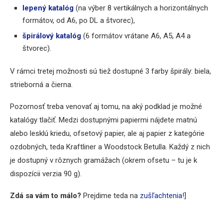
lepený katalóg
(na výber 8 vertikálnych a horizontálnych
formátov, od A6, po DL a štvorec),
špirálový katalóg
(6 formátov vrátane A6, A5, A4 a
štvorec).
V rámci tretej možnosti sú tiež dostupné 3 farby špirály: biela,
strieborná a čierna.
Pozornosť treba venovať aj tomu, na aký podklad je možné
katalógy tlačiť. Medzi dostupnými papiermi nájdete matnú
alebo lesklú kriedu, ofsetový papier, ale aj papier z kategórie
ozdobných, teda Kraftliner a Woodstock Betulla. Každý z nich
je dostupný v rôznych gramážach (okrem ofsetu – tu je k
dispozícii verzia 90 g).
Zdá sa vám to málo?
Prejdime teda na
zušľachtenia
!]