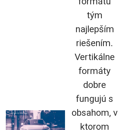
formátu
tým
najlepším
riešením.
Vertikálne
formáty
dobre
fungujú s
obsahom, v
ktorom