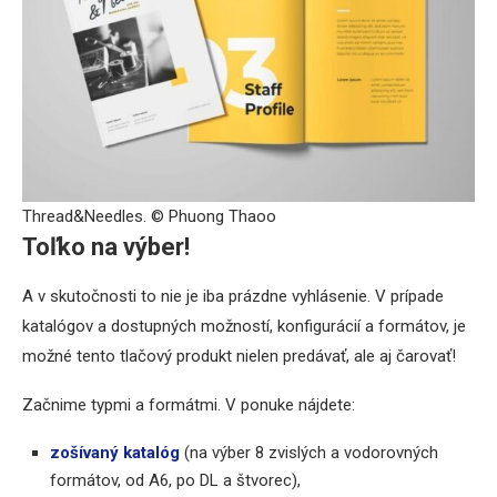
Thread&Needles. © Phuong Thaoo
Toľko na výber!
A v skutočnosti to nie je iba prázdne vyhlásenie. V prípade
katalógov a dostupných možností, konfigurácií a formátov, je
možné tento tlačový produkt nielen predávať, ale aj čarovať!
Začnime typmi a formátmi. V ponuke nájdete:
zošívaný katalóg
(na výber 8 zvislých a vodorovných
formátov, od A6, po DL a štvorec),