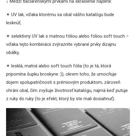
↓ Medzi tlačiarenskými prvkami na skrášlenie nájdete:
✶ UV lak, vďaka ktorému sa obal vášho katalógu bude
lesknúť,
✶ selektívny UV lak s matnou fóliou alebo fóliou soft touch –
vďaka tejto kombinácii zvýrazníte vybrané prvky dizajnu
obálky,
✶ lesklá, matná alebo soft touch fólia (to je tá, ktorá
pripomína šupku broskyne :)), okrem toho, že umocňuje
dojem spolupatričnosti s prémiovým produktom, zároveň
chráni obal, čím zvyšuje životnosť katalógu, najmä keď putuje
z ruky do ruky (to je efekt, ktorý by ste mali dosiahnuť).