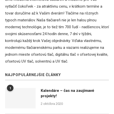
vytlačiť čokoľvek - za atraktívnu cenu, v krátkom termíne a
tovar doručíme až k Vašim dverám! Tlačíme na rôznych
typoch materiálov. Naša tlačiareň nie je len halou plnou
modernej technológie, je to tiež tím 700 ľudí - nadšencov, ktorí
svojimi skúsenosťami 24 hodín denne, 7 dní v týždni,
kontrolujú každý krok Vašej objednávky. Vďaka vlastnému,
modernému tlačiarenskému parku a viazarni realizujeme na
jednom mieste ofsetovú tlač, digitálnu tlač v ofsetovej kvalite,
ofsetovú UV tlač, solventnú a UV tlač.
NAJPOPULÁRNEJŠIE ČLÁNKY
1
Kalendáre – čas na zaujímavé
projekty!
2 októbra 2020