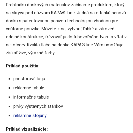
Prehliadku doskových materiálov začíname produktom, ktorý
sa skrýva pod názvom KAPA
®
Line. Jedná sa o tenkú penovú
dosku s patentovanou penivou technológiou vhodnou pre
vnútorné použitie. Môžete z nej vytvoriť ľahké a zároveň
odolné konštrukcie, frézovať ju do ľubovoľného tvaru a vŕtať v
nej otvory. Kvalita tlače na doske KAPA
®
line Vám umožňuje
získať živé, výrazné farby.
Príklad použitia:
priestorové logá
reklamné tabule
informačné tabule
prvky výstavných stánkov
reklamné stojany
Príklad vizualizácie: