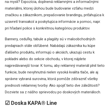
na mysli? Expozícia, doplnená reklamnými a informačnými
materiálmi, ktorej úlohou bude budovanie vzťahu medzi
značkou a zákazníkom, prepašovanie brandingu, priťahujúca k
uzavretí transakcií a poskytujúca informácie a pomoc, napr.
pri hľadaní police s konkrétnou kategóriou produktov.
Bannery, ceduľky, tabule a plagáty sú v maloobchodných
predajniach stále obľúbené. Nabádajú zákazníka ku kúpe
ďalšieho produktu, informujú o akciách, ukazujú cestu k
pokladni alebo do sekcie obchodu, v ktorej nájdete
najpredávanejší tovar. K tomu, aby reklamný materiál plnil tieto
funkcie, bude nevyhnutná nielen vysoká kvalita tlače, ale aj
správne vybraná surovina, ktorá pomôže zdôrazniť všetky
prednosti reklamnej tvorby. Ako spojiť tieto dve záležitosti?
Dozviete sa z nášho sprievodcu po doskových materiáloch.
☑ Doska KAPA® Line