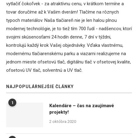
vytlačiť čokoľvek - za atraktívnu cenu, v krátkom termíne a
tovar doručíme až k Vašim dverám! Tlačíme na rôznych
typoch materiálov. Naša tlačiareň nie je len halou plnou
modernej technológie, je to tiež tím 700 ľudí - nadšencov, ktorí
svojimi skúsenosťami 24 hodín denne, 7 dní v týždni,
kontrolujú každý krok Vašej objednávky. Vďaka vlastnému,
modernému tlačiarenskému parku a viazarni realizujeme na
jednom mieste ofsetovú tlač, digitálnu tlač v ofsetovej kvalite,
ofsetovú UV tlač, solventnú a UV tlač.
NAJPOPULÁRNEJŠIE ČLÁNKY
1
Kalendáre – čas na zaujímavé
projekty!
2 októbra 2020