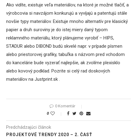
Ako vidíte, existuje veľa materiálov, na ktoré je možné tlačiť, a
výrobcovia si navzájom konkurujú a vyvíjajú a patentujú stále
novšie typy materiálov. Existuje mnoho alternatív pre klasický
papier a druh suroviny je do istej miery daný typom
reklamného materiálu, ktorý plánujeme vyrobiť – HIPS,
STADUR alebo DIBOND budú skvelé napr. v prípade písmen
alebo priestorovej grafiky, tabuľka s názvom pred vchodom
do kancelárie bude vyzerať najlepšie, ak zvolíme plexisklo
alebo kovový podklad. Pozrite si celý rad doskových
materiálov na Justprint.sk .
0 Komentár
0
Predchádzajúci článok
PROJEKTOVÉ TRENDY 2020 – 2. ČASŤ