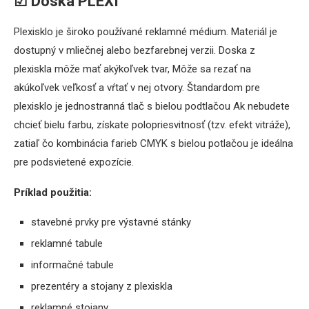
☑ Doska PLEXI
Plexisklo je široko používané reklamné médium. Materiál je
dostupný v mliečnej alebo bezfarebnej verzii. Doska z
plexiskla môže mať akýkoľvek tvar, Môže sa rezať na
akúkoľvek veľkosť a vŕtať v nej otvory. Štandardom pre
plexisklo je jednostranná tlač s bielou podtlačou Ak nebudete
chcieť bielu farbu, získate polopriesvitnosť (tzv. efekt vitráže),
zatiaľ čo kombinácia farieb CMYK s bielou potlačou je ideálna
pre podsvietené expozície.
Príklad použitia:
stavebné prvky pre výstavné stánky
reklamné tabule
informačné tabule
prezentéry a stojany z plexiskla
reklamné stojany