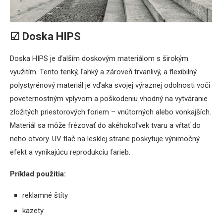
☑ Doska HIPS
Doska HIPS je ďalším doskovým materiálom s širokým
využitím. Tento tenký, ľahký a zároveň trvanlivý, a flexibilný
polystyrénový materiál je vďaka svojej výraznej odolnosti voči
poveternostným vplyvom a poškodeniu vhodný na vytváranie
zložitých priestorových foriem – vnútorných alebo vonkajších.
Materiál sa môže frézovať do akéhokoľvek tvaru a vŕtať do
neho otvory. UV tlač na lesklej strane poskytuje výnimočný
efekt a vynikajúcu reprodukciu farieb.
Príklad použitia:
reklamné štíty
kazety