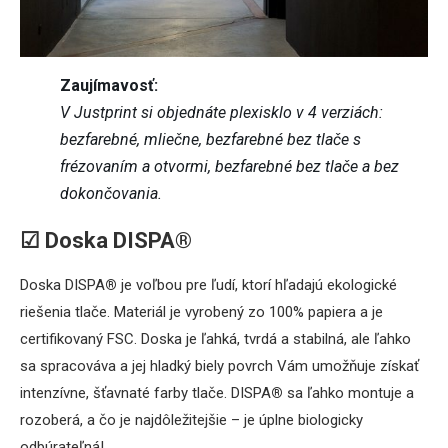
Zaujímavosť:
V Justprint si objednáte plexisklo v 4 verziách:
bezfarebné, mliečne, bezfarebné bez tlače s
frézovaním a otvormi, bezfarebné bez tlače a bez
dokončovania.
☑ Doska DISPA®
Doska DISPA
®
je voľbou pre ľudí, ktorí hľadajú ekologické
riešenia tlače. Materiál je vyrobený zo 100% papiera a je
certifikovaný FSC. Doska je ľahká, tvrdá a stabilná, ale ľahko
sa spracováva a jej hladký biely povrch Vám umožňuje získať
intenzívne, šťavnaté farby tlače. DISPA
®
sa ľahko montuje a
rozoberá, a čo je najdôležitejšie – je úplne biologicky
odbúrateľná!