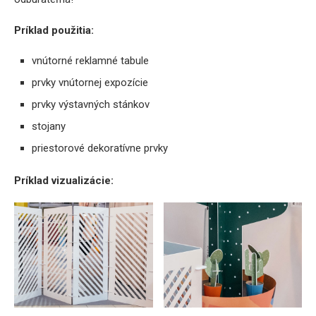
Príklad použitia:
vnútorné reklamné tabule
prvky vnútornej expozície
prvky výstavných stánkov
stojany
priestorové dekoratívne prvky
Príklad vizualizácie: