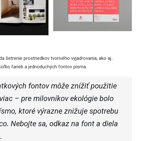
da šetrenie prostriedkov tvorivého vyjadrovania, ako aj…
ekoľko farieb a jednoduchých fontov písma.
atkových fontov môže znížiť použitie
viac – pre milovníkov ekológie bolo
ísmo, ktoré výrazne znižuje spotrebu
o. Nebojte sa, odkaz na font a diela
.