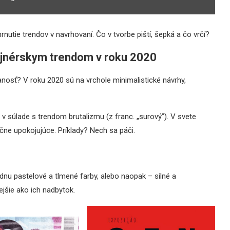
rnutie trendov v navrhovaní. Čo v tvorbe piští, šepká a čo vrčí?
zajnérskym trendom v roku 2020
vanosť? V roku 2020 sú na vrchole minimalistické návrhy,
 v súlade s trendom brutalizmu (z franc. „surový”). V svete
čne upokojujúce. Príklady? Nech sa páči.
dnu pastelové a tlmené farby, alebo naopak – silné a
ejšie ako ich nadbytok.