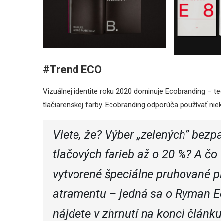
#Trend ECO
Vizuálnej identite roku 2020 dominuje Ecobranding – te
tlačiarenskej farby. Ecobranding odporúča používať ni
Viete, že? Výber „zelených” bezp
tlačových farieb až o 20 %? A čo 
vytvorené špeciálne pruhované p
atramentu – jedná sa o Ryman Ec
nájdete v zhrnutí na konci článku