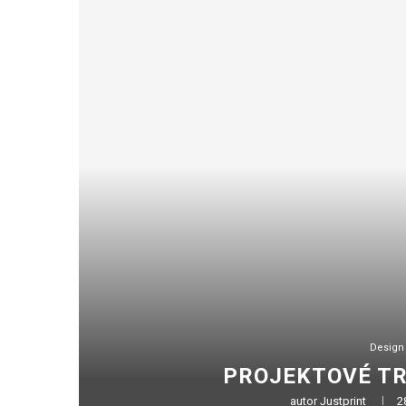
Design
PROJEKTOVÉ TR
autor
Justprint
2