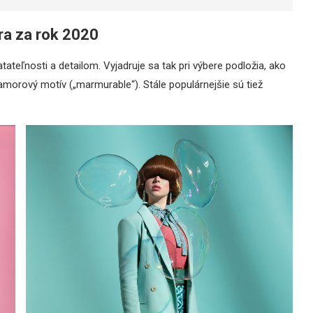
ra za rok 2020
tateľnosti a detailom. Vyjadruje sa tak pri výbere podložia, ako
ramorový motív („marmurable“). Stále populárnejšie sú tiež