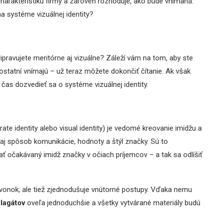
 charakteristiku firmy a zároveň rozhoduje, ako bude vnímaná.
a systéme vizuálnej identity?
ipravujete meritórne aj vizuálne? Záleží vám na tom, aby ste
ostatní vnímajú – už teraz môžete dokončiť čítanie. Ak však
as dozvedieť sa o systéme vizuálnej identity.
rate identity alebo visual identity) je vedomé kreovanie imidžu a
e aj spôsob komunikácie, hodnoty a štýl značky. Sú to
ť očakávaný imidž značky v očiach príjemcov – a tak sa odlíšiť
navonok, ale tiež zjednodušuje vnútorné postupy. Vďaka nemu
lagátov
oveľa jednoduchšie a všetky vytvárané materiály budú