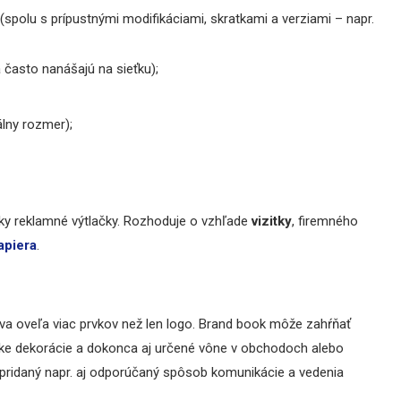
 (spolu s prípustnými modifikáciami, skratkami a verziami – napr.
 často nanášajú na sieťku);
álny rozmer);
tky reklamné výtlačky. Rozhoduje o vzhľade
vizitky
, firemného
apiera
.
dáva oveľa viac prvkov než len logo. Brand book môže zahŕňať
rske dekorácie a dokonca aj určené vône v obchodoch alebo
pridaný napr. aj odporúčaný spôsob komunikácie a vedenia