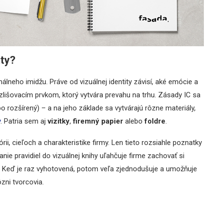
ity?
álneho imidžu. Práve od vizuálnej identity závisí, aké emócie a
zlišovacím prvkom, ktorý vytvára prevahu na trhu. Zásady IC sa
 rozšírený) – a na jeho základe sa vytvárajú rôzne materiály,
y
. Patria sem aj
vizitky
,
firemný papier
alebo
foldre
.
i, cieľoch a charakteristike firmy. Len tieto rozsiahle poznatky
anie pravidiel do vizuálnej knihy uľahčuje firme zachovať si
ny. Keď je raz vyhotovená, potom veľa zjednodušuje a umožňuje
zni tvorcovia.