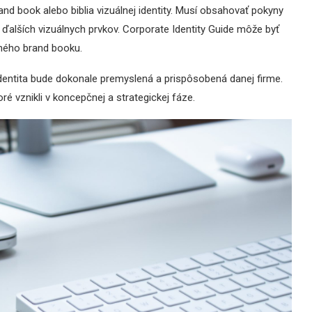
rand book alebo biblia vizuálnej identity. Musí obsahovať pokyny
a ďalších vizuálnych prvkov. Corporate Identity Guide môže byť
eného brand booku.
identita bude dokonale premyslená a prispôsobená danej firme.
é vznikli v koncepčnej a strategickej fáze.