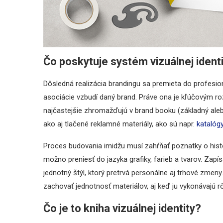
Čo poskytuje systém vizuálnej ident
Dôsledná realizácia brandingu sa premieta do profesion
asociácie vzbudí daný brand. Práve ona je kľúčovým ro
najčastejšie zhromažďujú v brand booku (základný alebo
ako aj tlačené reklamné materiály, ako sú napr.
katalóg
Proces budovania imidžu musí zahŕňať poznatky o históri
možno preniesť do jazyka grafiky, farieb a tvarov. Zapís
jednotný štýl, ktorý pretrvá personálne aj trhové zme
zachovať jednotnosť materiálov, aj keď ju vykonávajú rô
Čo je to kniha vizuálnej identity?