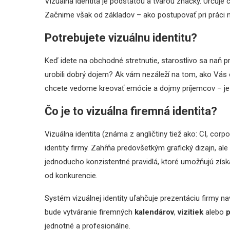
Vizuálna identita je podstatou a tvárou značky. Určuje
Začnime však od základov – ako postupovať pri práci n
Potrebujete vizuálnu identitu?
Keď idete na obchodné stretnutie, starostlivo sa naň pr
urobili dobrý dojem? Ak vám nezáleží na tom, ako Vás 
chcete vedome kreovať emócie a dojmy príjemcov – je č
Čo je to vizuálna firemná identita?
Vizuálna identita (známa z angličtiny tiež ako: CI, corpo
identity firmy. Zahŕňa predovšetkým grafický dizajn, al
jednoducho konzistentné pravidlá, ktoré umožňujú získa
od konkurencie.
Systém vizuálnej identity uľahčuje prezentáciu firmy 
bude vytváranie firemných
kalendárov
,
vizitiek
alebo
p
jednotné a profesionálne.