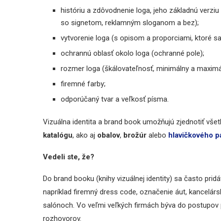
históriu a zdôvodnenie loga, jeho základnú verziu
so signetom, reklamným sloganom a bez);
vytvorenie loga (s opisom a proporciami, ktoré sa
ochrannú oblasť okolo loga (ochranné pole);
rozmer loga (škálovateľnosť, minimálny a maxim
firemné farby;
odporúčaný tvar a veľkosť písma.
Vizuálna identita a brand book umožňujú zjednotiť vše
katalógu
, ako aj
obalov
,
brožúr
alebo
hlavičkového p
Vedeli ste, že?
Do brand booku (knihy vizuálnej identity) sa často pri
napríklad firemný dress code, označenie áut, kancelá
salónoch. Vo veľmi veľkých firmách býva do postupov 
rozhovorov.