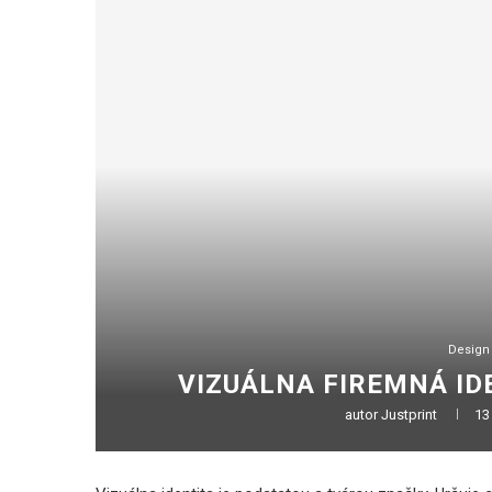
Design
VIZUÁLNA FIREMNÁ ID
autor
Justprint
13