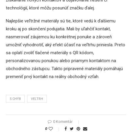
získavanie nových kontaktov a objavovanie riešení či
technológií, ktoré môžu posunúť značku ďalej.
Najlepšie veľtržné materiály sú tie, ktoré vedú k ďalšiemu
kroku aj po skončení podujatia. Mali by uľahčiť kontakt,
nasmerovať záujemcu ku konkrétnej ponuke a zároveň
umožniť vyhodnotiť, aký efekt účasť na veľtrhu priniesla. Preto
sa oplatí zvoliť tlačené materiály s QR kódom,
personalizovanou ponukou alebo priamym kontaktom na
obchodného zástupcu. Takto pripravené materiály pomáhajú
premeniť prvý kontakt na reálny obchodný vzťah.
5 CHÝB
VEĽTRH
0 Komentár
0