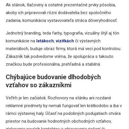
Ak stánok, tlačoviny a ostatné prezentačné prvky pôsobia,
akoby ich pripravovali rôzni dodávatelia bez spoločného
zadania, komunikácia vystavovateľa stráca dôveryhodnosť.
Jednotný branding, teda farby, typografia, vizuálny štýl aj tón
komunikácie na
letákoch
,
vizitkách
či výstavných
materiáloch, buduje obraz firmy, ktorá má veci pod kontrolou.
Zákazník tak podvedome vníma, že spolupráca s takouto
značkou bude profesionálna, prehľadná a stabilná.
Chýbajúce budovanie dlhodobých
vzťahov so zákazníkmi
Veľtrh je len začiatok. Rozhovory na stánku ani rozdané
reklamné predmety by nemali fungovať len krátkodobo a iba v
rámci výstavnej haly. Účasť na podobných podujatiach otvára
priestor na budovanie hodnotných obchodných vzťahov,