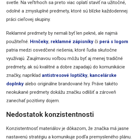
svetle. Na veľtrhoch sa preto viac oplatí staviť na užitočné,
odolné a zmysluplné predmety, ktoré sú blízke každodennej
práci cieľovej skupiny.
Reklamné predmety by nemali byť len pekné, ale najmä
použiteľné.
Hrnčeky
,
reklamné zápisníky
či
perá s logom
patria medzi osvedčené riešenia, ktoré ľudia skutočne
využívajú. Zaujímavou voľbou môžu byť aj menej tradičné
predmety, ak sú kvalitné a dobre zapadajú do komunikácie
značky, napríklad
antistresové loptičky
,
kancelárske
doplnky
alebo originálne brandované hry. Práve takéto
neokukané predmety dokážu značku odlíšiť a zároveň
zanechať pozitívny dojem.
Nedostatok konzistentnosti
Konzistentnosť materiálov je dôkazom, že značka má jasne
nastavenú stratégiu a komunikuje podľa premysleného plánu.