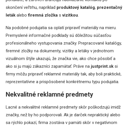
skončení veľtrhu, napríklad
produktový katalóg
,
prezentačný
leták
alebo
firemná zložka
s
vizitkou
.
Na podobné podujatia sa oplatí pripraviť materiály na mieru.
Premyslené informačné podklady sú dôležitou súčasťou
profesionálneho vystupovania značky. Prepracované katalógy,
firemné zložky na dokumenty, vizitky a letáky v jednotnom
vizuálnom štýle ukazujú, že značka vie, ako chce pôsobiť a
ako si ju majú zákazníci zapamätať. Práve na
justprint.sk
si
firmy môžu pripraviť reklamné materiály tak, aby boli praktické,
reprezentatívne a prispôsobené konkrétnemu typu podujatia.
Nekvalitné reklamné predmety
Lacné a nekvalitné reklamné predmety skôr poškodzujú imidž
značky, než by ho podporovali. Ak je darček nepraktický alebo
sa rýchlo pokazí, firma zostáva v pamäti skôr v negatívnom