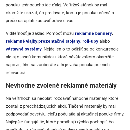
ponuku, jednoducho ide ďalej. Veľtržný stánok by mal
okamžite ukázať, čo predávate, komu je ponuka určená a
prečo sa oplatí zastaviť práve u vás.
Viditeľnosť je základ. Pomôcť môžu
reklamné bannery
,
reklamné vlajky
,
prezentačné stojany
,
roll-upy
alebo
výstavné systémy
. Nejde len o to odlíšiť sa od konkurencie,
ale aj o jasnú komunikáciu, ktorá návštevníkom okamžite
napovie, čím sa zaoberáte a či je vaša ponuka pre nich
relevantná.
Nevhodne zvolené reklamné materiály
Na veľtrhoch sa neoplatí rozdávať náhodné materiály, ktoré
zostali z predchádzajúcich akcií. Tlačené materiály by mali
zodpovedať odvetviu, cieľu podujatia aj aktuálnej ponuke firmy.
Najlepšie fungujú tie, ktoré pomáhajú rýchlo pochopiť, čo
ponúkate, a zároveň uľahčujú nadviazanie kontaktu po