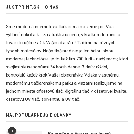
JUSTPRINT.SK – O NÁS
Sme moderná internetová tlačiareň a môžeme pre Vás
vytlačiť čokoľvek - za atraktívnu cenu, v krátkom termíne a
tovar doručíme až k Vašim dverám! Tlačíme na rôznych
typoch materiálov. Naša tlačiareň nie je len halou plnou
modernej technológie, je to tiež tím 700 ľudí - nadšencov, ktorí
svojimi skúsenosťami 24 hodín denne, 7 dní v týždni,
kontrolujú každý krok Vašej objednávky. Vďaka vlastnému,
modernému tlačiarenskému parku a viazarni realizujeme na
jednom mieste ofsetovú tlač, digitálnu tlač v ofsetovej kvalite,
ofsetovú UV tlač, solventnú a UV tlač.
NAJPOPULÁRNEJŠIE ČLÁNKY
1
Kalendáre – čas na zaujímavé