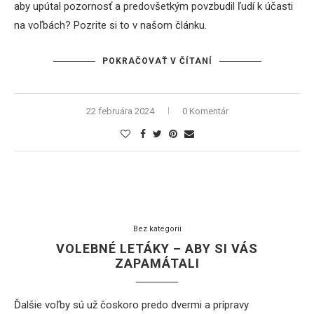
aby upútal pozornosť a predovšetkým povzbudil ľudí k účasti
na voľbách? Pozrite si to v našom článku.
POKRAČOVAŤ V ČÍTANÍ
22 februára 2024
0 Komentár
Bez kategorii
VOLEBNÉ LETÁKY – ABY SI VÁS
ZAPAMÁTALI
Ďalšie voľby sú už čoskoro predo dvermi a prípravy