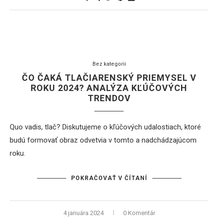
Bez kategorii
ČO ČAKÁ TLAČIARENSKÝ PRIEMYSEL V
ROKU 2024? ANALÝZA KĽÚČOVÝCH
TRENDOV
Quo vadis, tlač? Diskutujeme o kľúčových udalostiach, ktoré
budú formovať obraz odvetvia v tomto a nadchádzajúcom
roku.
POKRAČOVAŤ V ČÍTANÍ
4 januára 2024
0 Komentár