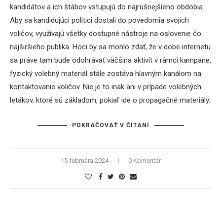
kandidátov a ich štábov vstupujú do najrušnejšieho obdobia.
Aby sa kandidujúci politici dostali do povedomia svojich
voličov, využívajú všetky dostupné nástroje na oslovenie čo
najširšieho publika. Hoci by sa mohlo zdať, že v dobe internetu
sa práve tam bude odohrávať väčšina aktivít v rámci kampane,
fyzický volebný materiál stále zostáva hlavným kanálom na
kontaktovanie voličov. Nie je to inak ani v prípade volebných
letákov, ktoré sú základom, pokiaľ ide o propagačné materiály.
POKRAČOVAŤ V ČÍTANÍ
15 februára 2024
0 Komentár