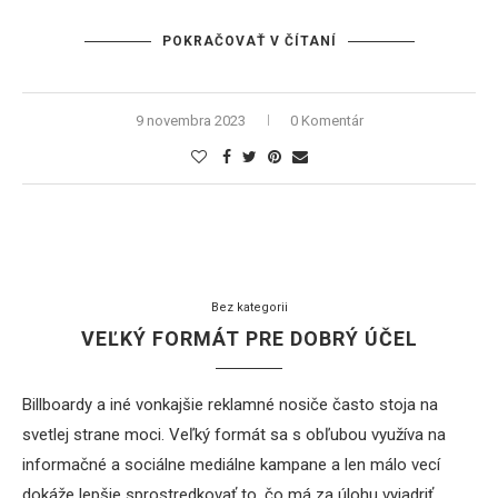
POKRAČOVAŤ V ČÍTANÍ
9 novembra 2023
0 Komentár
Bez kategorii
VEĽKÝ FORMÁT PRE DOBRÝ ÚČEL
Billboardy a iné vonkajšie reklamné nosiče často stoja na
svetlej strane moci. Veľký formát sa s obľubou využíva na
informačné a sociálne mediálne kampane a len málo vecí
dokáže lepšie sprostredkovať to, čo má za úlohu vyjadriť.