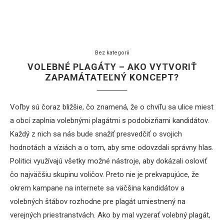
Bez kategorii
VOLEBNÉ PLAGÁTY – AKO VYTVORIŤ
ZAPAMÁTATEĽNÝ KONCEPT?
Voľby sú čoraz bližšie, čo znamená, že o chvíľu sa ulice miest
a obcí zaplnia volebnými plagátmi s podobizňami kandidátov.
Každý z nich sa nás bude snažiť presvedčiť o svojich
hodnotách a víziách a o tom, aby sme odovzdali správny hlas.
Politici využívajú všetky možné nástroje, aby dokázali osloviť
čo najväčšiu skupinu voličov. Preto nie je prekvapujúce, že
okrem kampane na internete sa väčšina kandidátov a
volebných štábov rozhodne pre plagát umiestnený na
verejných priestranstvách. Ako by mal vyzerať volebný plagát,