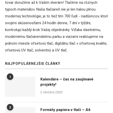
tovar doručíme až k Vašim dverám! Tlačíme na rôznych
typoch materiálov. Naša tlačiareň nie je len halou plnou
modernej technológie, je to tiež tím 700 ľudí - nadšencov, ktorí
svojimi skúsenosťami 24 hodín denne, 7 dní v týždni,
kontrolujú každý krok Vašej objednávky. Vďaka vlastnému,
modernému tlačiarenskému parku a viazarni realizujeme na
jednom mieste ofsetovú tlač, digitálnu tlač v ofsetovej kvalite,
ofsetovú UV tlač, solventnú a UV tlač.
NAJPOPULÁRNEJŠIE ČLÁNKY
1
Kalendáre – čas na zaujímavé
projekty!
2 októbra 2020
2
Formáty papiera v tlači – A6