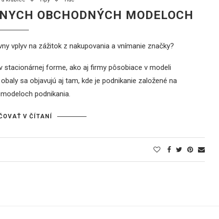
ÔZNYCH OBCHODNÝCH MODELOCH
ívny vplyv na zážitok z nakupovania a vnímanie značky?
v stacionárnej forme, ako aj firmy pôsobiace v modeli
obaly sa objavujú aj tam, kde je podnikanie založené na
h modeloch podnikania.
ČOVAŤ V ČÍTANÍ