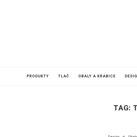
PRODUKTY
TLAČ
OBALY A KRABICE
DESI
TAG:
Design
Obaly