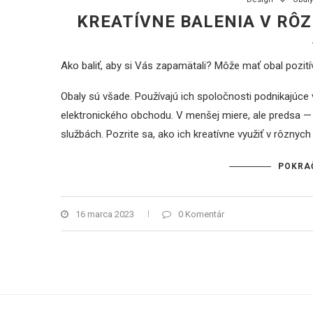
KREATÍVNE BALENIA V R
Ako baliť, aby si Vás zapamätali? Môže mať obal pozit
Obaly sú všade. Používajú ich spoločnosti podnikajúce 
elektronického obchodu. V menšej miere, ale predsa — 
službách. Pozrite sa, ako ich kreatívne využiť v rôznyc
POKRA
16 marca 2023
0 Komentár