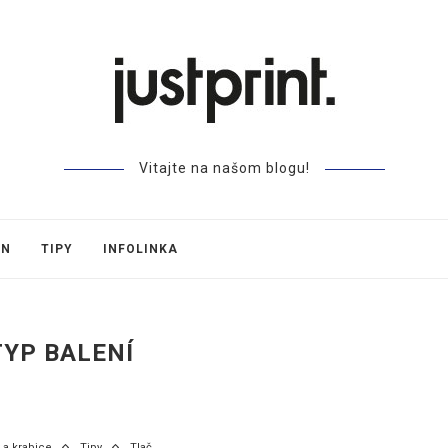
Vitajte na našom blogu!
GN
TIPY
INFOLINKA
TYP BALENÍ
 a krabice
Tipy
Tlač