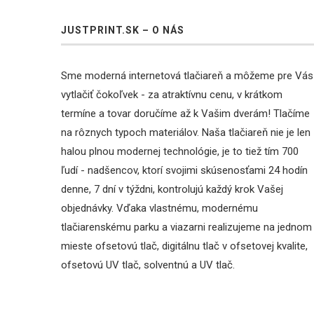
JUSTPRINT.SK – O NÁS
Sme moderná internetová tlačiareň a môžeme pre Vás
vytlačiť čokoľvek - za atraktívnu cenu, v krátkom
termíne a tovar doručíme až k Vašim dverám! Tlačíme
na rôznych typoch materiálov. Naša tlačiareň nie je len
halou plnou modernej technológie, je to tiež tím 700
ľudí - nadšencov, ktorí svojimi skúsenosťami 24 hodín
denne, 7 dní v týždni, kontrolujú každý krok Vašej
objednávky. Vďaka vlastnému, modernému
tlačiarenskému parku a viazarni realizujeme na jednom
mieste ofsetovú tlač, digitálnu tlač v ofsetovej kvalite,
ofsetovú UV tlač, solventnú a UV tlač.