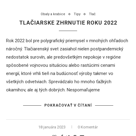
Obaly a krabice
Tipy
Tlač
TLAČIARSKE ZHRNUTIE ROKU 2022
Rok 2022 bol pre polygrafický priemysel v mnohých ohľadoch
náročný. Tlačiarenský svet zasiahol nielen postpandemický
nedostatok surovín, ale predovšetkým nepokoje v regióne
spôsobené vojnovou situáciou alebo rastúcimi cenami
energií, ktoré vrhli tieň na budúcnosť výroby takmer vo
všetkých odvetviach. Sprevádzalo ho mnoho ťažkých
okamihov, ale aj tých dobrých. Nespomaľujeme
POKRAČOVAŤ V ČÍTANÍ
18 januára 2023
0 Komentár