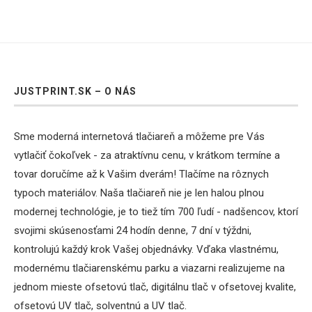
JUSTPRINT.SK – O NÁS
Sme moderná internetová tlačiareň a môžeme pre Vás
vytlačiť čokoľvek - za atraktívnu cenu, v krátkom termíne a
tovar doručíme až k Vašim dverám! Tlačíme na rôznych
typoch materiálov. Naša tlačiareň nie je len halou plnou
modernej technológie, je to tiež tím 700 ľudí - nadšencov, ktorí
svojimi skúsenosťami 24 hodín denne, 7 dní v týždni,
kontrolujú každý krok Vašej objednávky. Vďaka vlastnému,
modernému tlačiarenskému parku a viazarni realizujeme na
jednom mieste ofsetovú tlač, digitálnu tlač v ofsetovej kvalite,
ofsetovú UV tlač, solventnú a UV tlač.