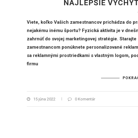
NAJLEPŠIE VYCHY
Viete, koľko Vašich zamestnancov prichádza do prá
nejakému inému športu? Fyzická aktivita je v dnešne
zahrnúť do svojej marketingovej stratégie. Starajt
zamestnancom ponúknete personalizované reklamné
sa reklamnými prostriedkami s vlastným logom, pod
firmu
POKRA
15 júna 2022
0 Komentár