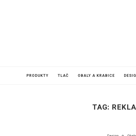
PRODUKTY
TLAČ
OBALY A KRABICE
DESI
TAG:
REKL
Design
Obaly