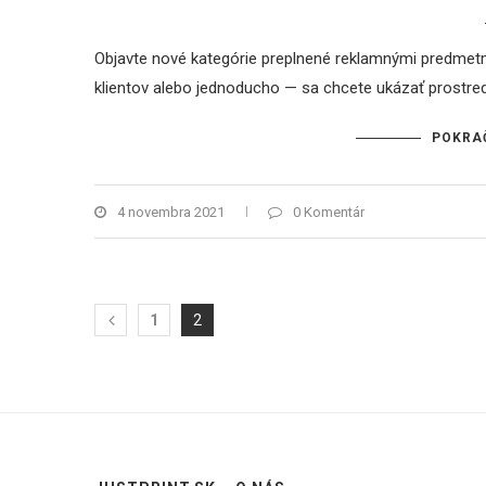
Objavte nové kategórie preplnené reklamnými predmetmi.
klientov alebo jednoducho — sa chcete ukázať prostre
POKRA
4 novembra 2021
0 Komentár
1
2