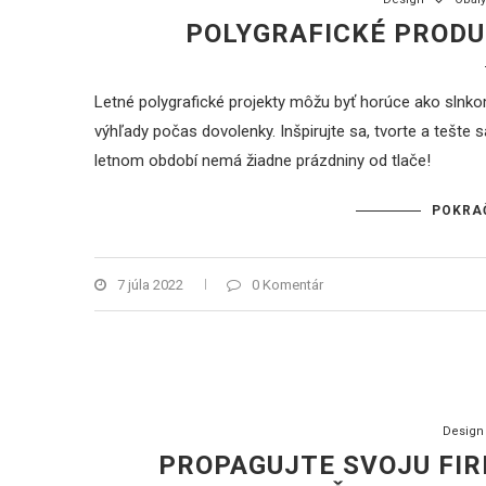
POLYGRAFICKÉ PRODU
Letné polygrafické projekty môžu byť horúce ako slnk
výhľady počas dovolenky. Inšpirujte sa, tvorte a tešte
letnom období nemá žiadne prázdniny od tlače!
POKRA
7 júla 2022
0 Komentár
Design
PROPAGUJTE SVOJU FIR