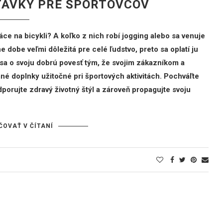
TÁVKY PRE ŠPORTOVCOV
ce na bicykli? A koľko z nich robí jogging alebo sa venuje
 dobe veľmi dôležitá pre celé ľudstvo, preto sa oplatí ju
e sa o svoju dobrú povesť tým, že svojim zákazníkom a
 doplnky užitočné pri športových aktivitách. Pochváľte
porujte zdravý životný štýl a zároveň propagujte svoju
ČOVAŤ V ČÍTANÍ