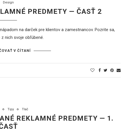
Design
LAMNÉ PREDMETY — ČASŤ 2
nápadom na darček pre klientov a zamestnancov. Pozrite sa,
 z nich svoje obľúbené.
ČOVAŤ V ČÍTANÍ
Tipy
Tlač
VANÉ REKLAMNÉ PREDMETY — 1.
ČASŤ