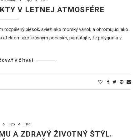
KTY V LETNEJ ATMOSFÉRE
om rozpálený piesok, svieži ako morský vánok a ohromujúci ako
 sa efektom ako krásnym počasím, pamätajte, že polygrafia v
ČOVAŤ V ČÍTANÍ
Tipy
Tlač
MU A ZDRAVÝ ŽIVOTNÝ ŠTÝL.