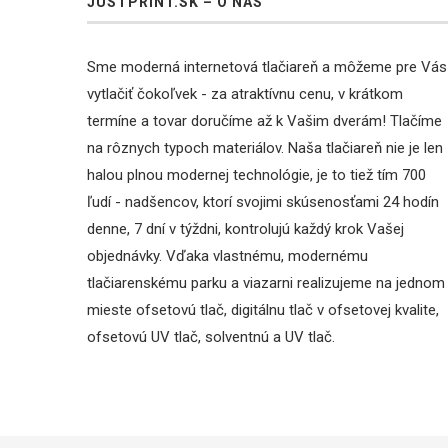
JUSTPRINT.SK – O NÁS
Sme moderná internetová tlačiareň a môžeme pre Vás
vytlačiť čokoľvek - za atraktívnu cenu, v krátkom
termíne a tovar doručíme až k Vašim dverám! Tlačíme
na rôznych typoch materiálov. Naša tlačiareň nie je len
halou plnou modernej technológie, je to tiež tím 700
ľudí - nadšencov, ktorí svojimi skúsenosťami 24 hodín
denne, 7 dní v týždni, kontrolujú každý krok Vašej
objednávky. Vďaka vlastnému, modernému
tlačiarenskému parku a viazarni realizujeme na jednom
mieste ofsetovú tlač, digitálnu tlač v ofsetovej kvalite,
ofsetovú UV tlač, solventnú a UV tlač.