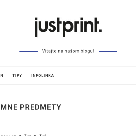
Vitajte na našom blogu!
GN
TIPY
INFOLINKA
AMNE PREDMETY
 a krabice
Tipy
Tlač