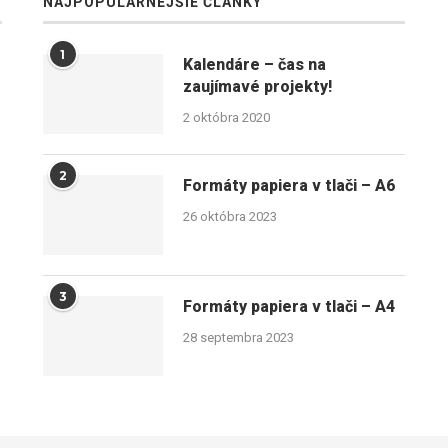
NAJPOPULÁRNEJŠIE ČLÁNKY
1
Kalendáre – čas na
zaujímavé projekty!
2 októbra 2020
2
Formáty papiera v tlači – A6
26 októbra 2023
3
Formáty papiera v tlači – A4
28 septembra 2023